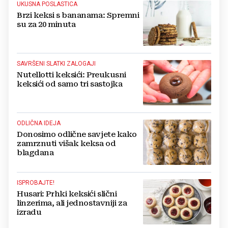
UKUSNA POSLASTICA
Brzi keksi s bananama: Spremni
su za 20 minuta
SAVRŠENI SLATKI ZALOGAJI
Nutellotti keksići: Preukusni
keksići od samo tri sastojka
ODLIČNA IDEJA
Donosimo odlične savjete kako
zamrznuti višak keksa od
blagdana
ISPROBAJTE!
Husari: Prhki keksići slični
linzerima, ali jednostavniji za
izradu