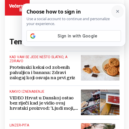
BiH
Tema:
keksi
(52 članaka)
KAD VAM SE JEDE NEŠTO SLATKO, A
ZDRAVO
Proteinski keksi od zobenih
pahuljica i banana: Zdravi
zalogaj koji osvaja na prvi griz
KAKVO IZNENAĐENJE
VIDEO Hrvat u Danskoj ostao
bez riječi kad je vidio ovaj
hrvatski proizvod: 'Ljudi moji,
šta nađoh'
LINZER-PITA