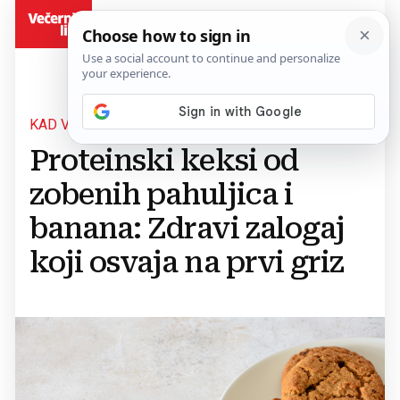
BiH
KAD VAM SE JEDE NEŠTO SLATKO, A ZDRAVO
Proteinski keksi od
zobenih pahuljica i
banana: Zdravi zalogaj
koji osvaja na prvi griz