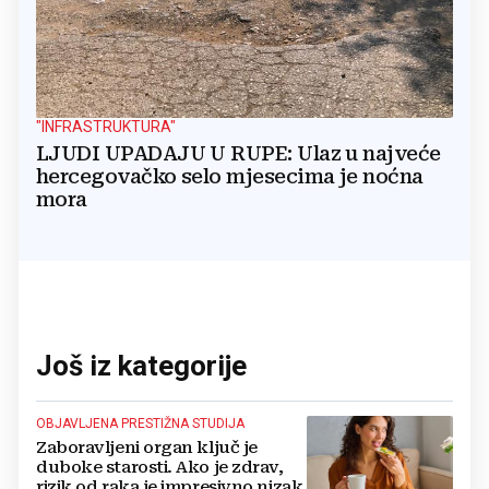
"INFRASTRUKTURA"
LJUDI UPADAJU U RUPE: Ulaz u najveće
hercegovačko selo mjesecima je noćna
mora
Još iz kategorije
OBJAVLJENA PRESTIŽNA STUDIJA
Zaboravljeni organ ključ je
duboke starosti. Ako je zdrav,
rizik od raka je impresivno nizak