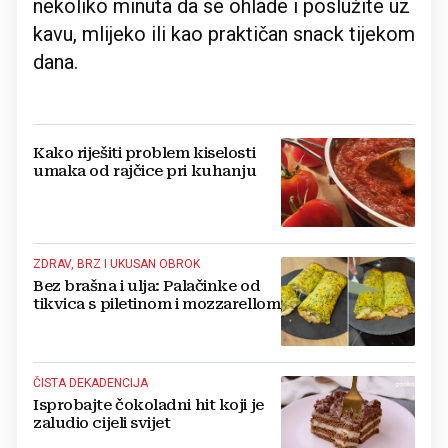
nekoliko minuta da se ohlade i poslužite uz
kavu, mlijeko ili kao praktičan snack tijekom
dana.
Kako riješiti problem kiselosti
umaka od rajčice pri kuhanju
ZDRAV, BRZ I UKUSAN OBROK
Bez brašna i ulja: Palačinke od
tikvica s piletinom i mozzarellom
ČISTA DEKADENCIJA
Isprobajte čokoladni hit koji je
zaludio cijeli svijet