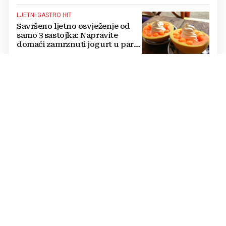
LJETNI GASTRO HIT
Savršeno ljetno osvježenje od
samo 3 sastojka: Napravite
domaći zamrznuti jogurt u par
jednostavnih koraka
SLATKE I MOĆNE
Možda kod nas i nisu
najpopularnije, ali zato su
najbolje za brzo dizanje
energije. Još i štite probavu,
jedite ih češće
SAVJETI STRUČNJAKA
Želite izbjeći visoki tlak i
sačuvati srce? Kardiolozi
otkrivaju četiri stvari koje
obavezno trebate izbaciti iz
večernje rutine
RECEPT S TEK NEKOLIKO SASTOJAKA
Neodoljivo hrskava pita od
tikvica: Savršen ljetni ručak, koji
ćete obožavati