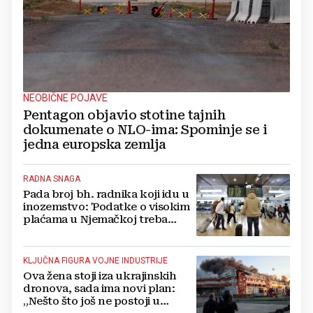
NEOBIČNE POJAVE
Pentagon objavio stotine tajnih
dokumenate o NLO-ima: Spominje se i
jedna europska zemlja
RADNA SNAGA
Pada broj bh. radnika koji idu u
inozemstvo: 'Podatke o visokim
plaćama u Njemačkoj treba
gledati s rezervom'
KLJUČNA FIGURA VOJNE INDUSTRIJE
Ova žena stoji iza ukrajinskih
dronova, sada ima novi plan:
„Nešto što još ne postoji u