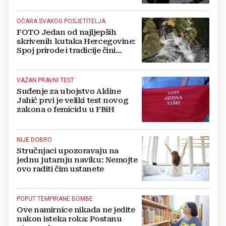
svijetu“
OČARA SVAKOG POSJETITELJA
FOTO Jedan od najljepših
skrivenih kutaka Hercegovine:
Spoj prirode i tradicije čini
Koćušu jedinstvenom
destinacijom
VAŽAN PRAVNI TEST
Suđenje za ubojstvo Aldine
Jahić prvi je veliki test novog
zakona o femicidu u FBiH
NIJE DOBRO
Stručnjaci upozoravaju na
jednu jutarnju naviku: Nemojte
ovo raditi čim ustanete
POPUT TEMPIRANE BOMBE
Ove namirnice nikada ne jedite
nakon isteka roka: Postanu