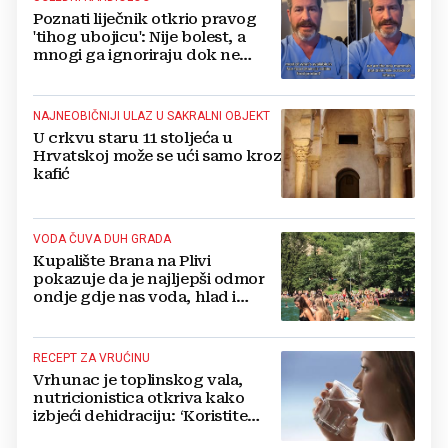
Poznati liječnik otkrio pravog
'tihog ubojicu': Nije bolest, a
mnogi ga ignoriraju dok ne
bude prekasno
NAJNEOBIČNIJI ULAZ U SAKRALNI OBJEKT
U crkvu staru 11 stoljeća u
Hrvatskoj može se ući samo kroz
kafić
VODA ČUVA DUH GRADA
Kupalište Brana na Plivi
pokazuje da je najljepši odmor
ondje gdje nas voda, hlad i
smijeh djece iznenade
RECEPT ZA VRUĆINU
Vrhunac je toplinskog vala,
nutricionistica otkriva kako
izbjeći dehidraciju: ‘Koristite
formulu 2.4 puta 80...‘