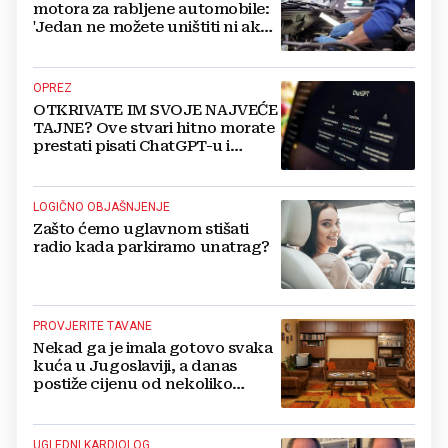
motora za rabljene automobile:
'Jedan ne možete uništiti ni ako
pokušate'
OPREZ
OTKRIVATE IM SVOJE NAJVEĆE
TAJNE? Ove stvari hitno morate
prestati pisati ChatGPT-u i
umjetnoj inteligenciji
LOGIČNO OBJAŠNJENJE
Zašto ćemo uglavnom stišati
radio kada parkiramo unatrag?
PROVJERITE TAVANE
Nekad ga je imala gotovo svaka
kuća u Jugoslaviji, a danas
postiže cijenu od nekoliko
stotina eura
UGLEDNI KARDIOLOG