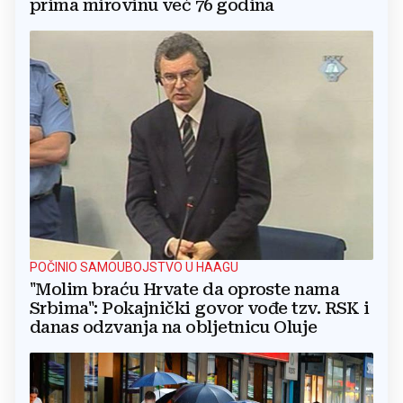
prima mirovinu već 76 godina
POČINIO SAMOUBOJSTVO U HAAGU
"Molim braću Hrvate da oproste nama
Srbima": Pokajnički govor vođe tzv. RSK i
danas odzvanja na obljetnicu Oluje