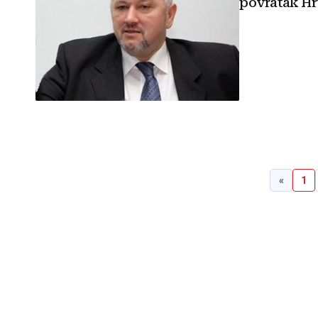
povratak Hr
«
1