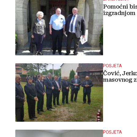
Pomoćni bis
izgradnjom 
POSJETA
Čović, Jerko
masovnog zl
POSJETA