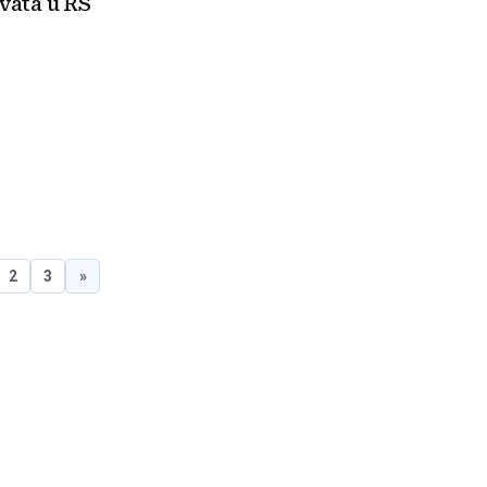
vata u RS
2
3
»