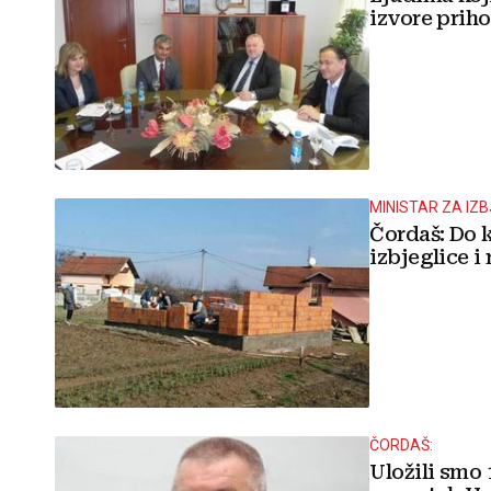
izvore prih
MINISTAR ZA IZB
Čordaš: Do k
izbjeglice i
ČORDAŠ:
Uložili smo 