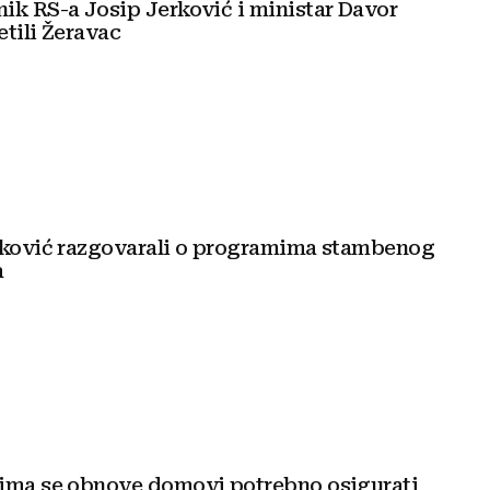
ović i ministar Davor
tili Žeravac
rković razgovarali o programima stambenog
a
ima se obnove domovi potrebno osigurati