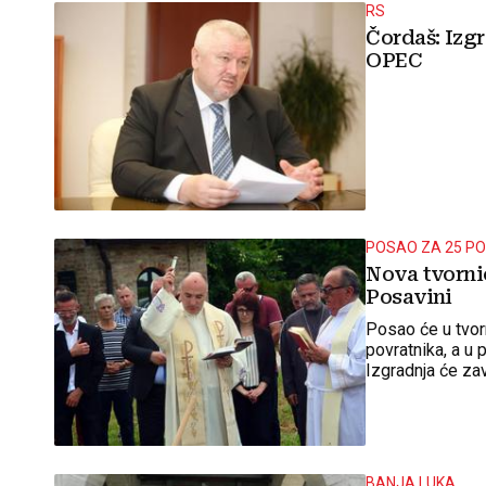
RS
Čordaš: Izg
OPEC
POSAO ZA 25 P
Nova tvorni
Posavini
Posao će u tvor
povratnika, a u 
Izgradnja će zav
već u siječnju 2
BANJA LUKA