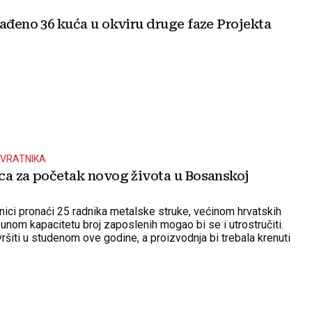
rađeno 36 kuća u okviru druge faze Projekta
OVRATNIKA
ca za početak novog života u Bosanskoj
nici pronaći 25 radnika metalske struke, većinom hrvatskih
punom kapacitetu broj zaposlenih mogao bi se i utrostručiti.
ršiti u studenom ove godine, a proizvodnja bi trebala krenuti
018.