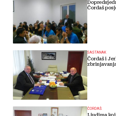
Dopredsjednik RS-a Josip Jerk
Čordaš posje
SASTANAK
Čordaš i Je
zbrinjavanj
ČORDAŠ:
Ljudima koj