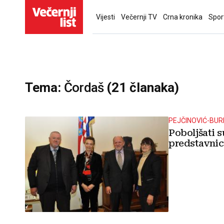
Vijesti
Večernji TV
Crna kronika
Spor
Tema:
Čordaš
(21 članaka)
PEJČINOVIĆ-BUR
Poboljšati 
predstavnic