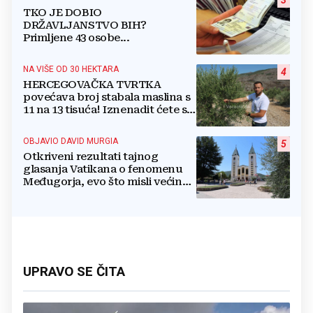
TKO JE DOBIO
DRŽAVLJANSTVO BIH?
Primljene 43 osobe...
NA VIŠE OD 30 HEKTARA
4
HERCEGOVAČKA TVRTKA
povećava broj stabala maslina s
11 na 13 tisuća! Iznenadit ćete se
kako ih štite
OBJAVIO DAVID MURGIA
5
Otkriveni rezultati tajnog
glasanja Vatikana o fenomenu
Međugorja, evo što misli većina
crkevnih dužnosnika
UPRAVO SE ČITA