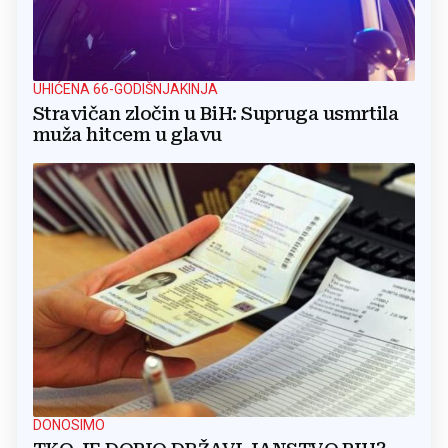
UHIĆENA 66-GODIŠNJAKINJA
Stravičan zločin u BiH: Supruga usmrtila
muža hitcem u glavu
DONOSIMO