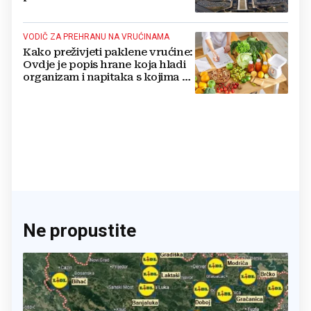
nuklearno oružje
VODIČ ZA PREHRANU NA VRUĆINAMA
Kako preživjeti paklene vrućine:
Ovdje je popis hrane koja hladi
organizam i napitaka s kojima si
činite 'medvjeđu uslugu'
Ne propustite