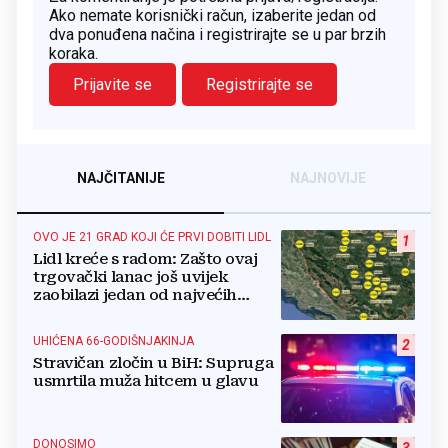
Ako nemate korisnički račun, izaberite jedan od
dva ponuđena načina i registrirajte se u par brzih
koraka.
Prijavite se
Registrirajte se
NAJČITANIJE
NAJNOVIJE
OVO JE 21 GRAD KOJI ĆE PRVI DOBITI LIDL
1
Lidl kreće s radom: Zašto ovaj
trgovački lanac još uvijek
zaobilazi jedan od najvećih
gradova u BiH?
UHIĆENA 66-GODIŠNJAKINJA
2
Stravičan zločin u BiH: Supruga
usmrtila muža hitcem u glavu
DONOSIMO
3