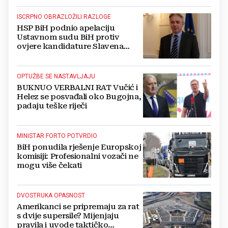
ISCRPNO OBRAZLOŽILI RAZLOGE
HSP BiH podnio apelaciju
Ustavnom sudu BiH protiv
ovjere kandidature Slavena
Kovačevića
OPTUŽBE SE NASTAVLJAJU
BUKNUO VERBALNI RAT Vučić i
Helez se posvađali oko Bugojna,
padaju teške riječi
MINISTAR FORTO POTVRDIO
BiH ponudila rješenje Europskoj
komisiji: Profesionalni vozači ne
mogu više čekati
DVOSTRUKA OPASNOST
Amerikanci se pripremaju za rat
s dvije supersile? Mijenjaju
pravila i uvode taktičko