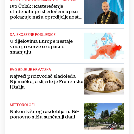
Ivo Čolak: Rasterećenje
studenata pri sljedećem upisu
pokazuje našu opredijeljenost
da Sveučilište bude dostupnije
DALEKOSEŽNE POSLJEDICE
U dijelovima Europe nestaje
vode, rezerve se opasno
smanjuju
EVO GDJE JE HRVATSKA
Najveći proizvođač sladoleda
Njemačka, a slijede je Francuska
i Italija
METEOROLOZI
Nakon kišnog razdoblja i u BiH
ponovno stižu sunčaniji dani