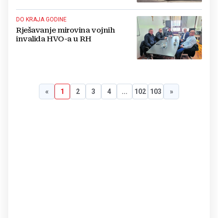
DO KRAJA GODINE
Rješavanje mirovina vojnih
invalida HVO-a u RH
«
1
2
3
4
...
102
103
»