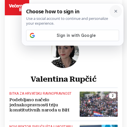
BiH
Valentina Rupčić
BITKA ZA HRVATSKU RAVNOPRAVNOST
2
Podebljano načelo
jednakopravnosti triju
konstitutivnih naroda u BiH
NOVI REKTOR SVEUČILIŠTA U MOSTARU