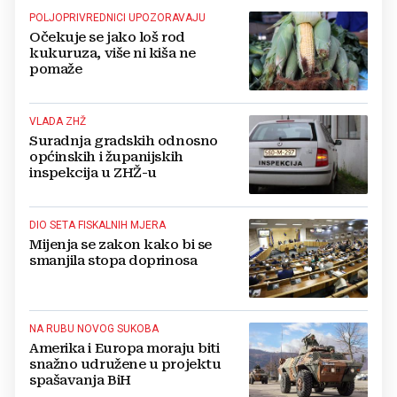
POLJOPRIVREDNICI UPOZORAVAJU
Očekuje se jako loš rod
kukuruza, više ni kiša ne
pomaže
VLADA ZHŽ
Suradnja gradskih odnosno
općinskih i županijskih
inspekcija u ZHŽ-u
DIO SETA FISKALNIH MJERA
Mijenja se zakon kako bi se
smanjila stopa doprinosa
NA RUBU NOVOG SUKOBA
Amerika i Europa moraju biti
snažno udružene u projektu
spašavanja BiH