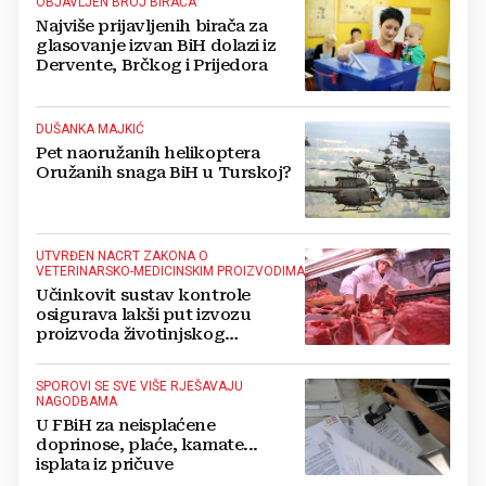
OBJAVLJEN BROJ BIRAČA
Najviše prijavljenih birača za
glasovanje izvan BiH dolazi iz
Dervente, Brčkog i Prijedora
DUŠANKA MAJKIĆ
Pet naoružanih helikoptera
Oružanih snaga BiH u Turskoj?
UTVRĐEN NACRT ZAKONA O
VETERINARSKO-MEDICINSKIM PROIZVODIMA
Učinkovit sustav kontrole
osigurava lakši put izvozu
proizvoda životinjskog
podrijetla u EU
SPOROVI SE SVE VIŠE RJEŠAVAJU
NAGODBAMA
U FBiH za neisplaćene
doprinose, plaće, kamate...
isplata iz pričuve