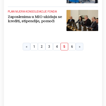
PLAN MJERA KONSOLIDACIJE FONDA
Zaposlenima u MIO ukidaju se
krediti, stipendije, pomoći
«
1
2
3
4
5
6
»