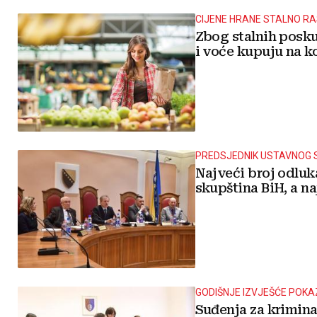
CIJENE HRANE STALNO R
Zbog stalnih posku
i voće kupuju na 
PREDSJEDNIK USTAVNOG S
Najveći broj odluka
skupština BiH, a n
GODIŠNJE IZVJEŠĆE POK
Suđenja za krimina