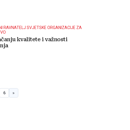
NI RAVNATELJ SVJETSKE ORGANIZACIJE ZA
TVO
ačanju kvalitete i važnosti
nja
6
»