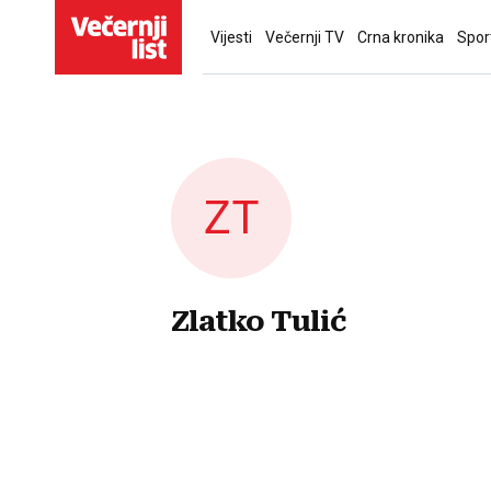
Vijesti
Večernji TV
Crna kronika
Spor
ZT
Zlatko Tulić