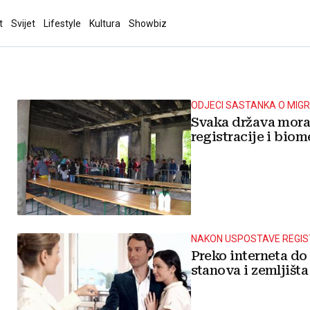
t
Svijet
Lifestyle
Kultura
Showbiz
ODJECI SASTANKA O MIGR
Svaka država mora 
registracije i biom
NAKON USPOSTAVE REGIST
Preko interneta do 
stanova i zemljišta