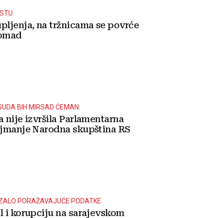
ASTU
pljenja, na tržnicama se povrće
komad
UDA BIH MIRSAD ĆEMAN:
 nije izvršila Parlamentarna
ajmanje Narodna skupština RS
AZALO PORAŽAVAJUĆE PODATKE
l i korupciju na sarajevskom