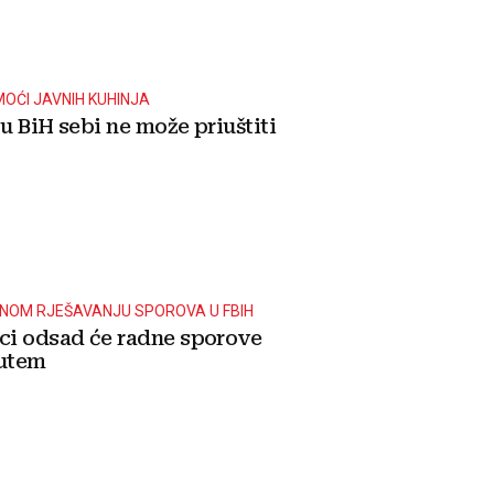
MOĆI JAVNIH KUHINJA
u BiH sebi ne može priuštiti
RNOM RJEŠAVANJU SPOROVA U FBIH
ci odsad će radne sporove
putem