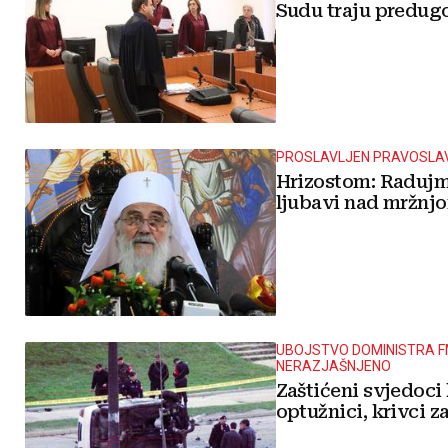
Sudu traju predug
PROSLAVLJEN PRAVOSLAV
Hrizostom: Radujm
ljubavi nad mržnj
UBOJSTVO DOMINISTRA F
NERAZJAŠNJENO
Zaštićeni svjedoci 
optužnici, krivci za 