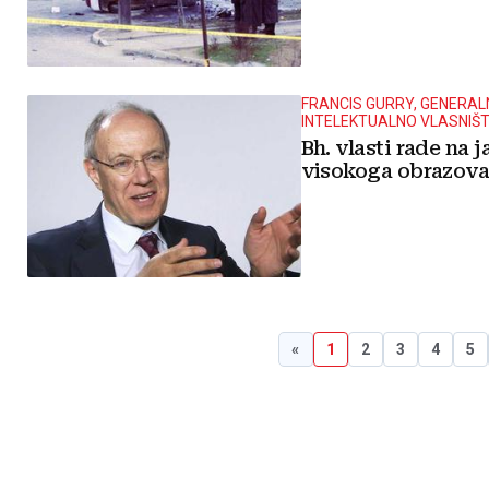
FRANCIS GURRY, GENERAL
INTELEKTUALNO VLASNIŠ
Bh. vlasti rade na j
visokoga obrazova
«
1
2
3
4
5