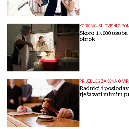
KORISNICI SU OVISNI O PO
Skoro 17.000 osoba 
obrok
PRIJEDLOG ZAKONA O MI
Radnici i poslodav
rješavati mirnim 