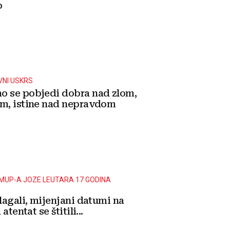
o
NI USKRS
o se pobjedi dobra nad zlom,
om, istine nad nepravdom
MUP-A JOZE LEUTARA 17 GODINA
lagali, mijenjani datumi na
atentat se štitili...