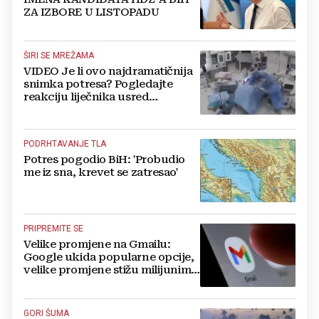
ZA IZBORE U LISTOPADU
ŠIRI SE MREŽAMA
VIDEO Je li ovo najdramatičnija
snimka potresa? Pogledajte
reakciju liječnika usred
operacije
PODRHTAVANJE TLA
Potres pogodio BiH: 'Probudio
me iz sna, krevet se zatresao'
PRIPREMITE SE
Velike promjene na Gmailu:
Google ukida popularne opcije,
velike promjene stižu milijunima
korisnika
GORI ŠUMA