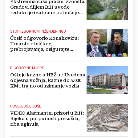
Ekstremna suša prazni izvorišta:
Gradovi diljem BiH uvode
redukcije i zabrane potrošnje
vode, posebno teško u
Hercegovini
STOP IZBORNOM INŽENJERINGU
Ćosić odgovorio Konakoviću:
Umjesto etničkog
prebrojavanja, osigurajte
stvarnu ravnopravnost Hrvata
RIGOROZNE MJERE
Oštrije kazne u HBŽ-u: Uvedena
objesna vožnja, kazne do 5.000
KM i trajno oduzimanje vozila
POSLJEDICE SUŠE
VIDEO Alarmantni prizori u BiH:
Rijeka u potpunosti presušila,
riba uginula