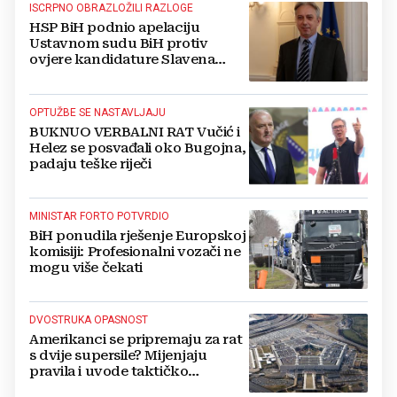
ISCRPNO OBRAZLOŽILI RAZLOGE
HSP BiH podnio apelaciju
Ustavnom sudu BiH protiv
ovjere kandidature Slavena
Kovačevića
OPTUŽBE SE NASTAVLJAJU
BUKNUO VERBALNI RAT Vučić i
Helez se posvađali oko Bugojna,
padaju teške riječi
MINISTAR FORTO POTVRDIO
BiH ponudila rješenje Europskoj
komisiji: Profesionalni vozači ne
mogu više čekati
DVOSTRUKA OPASNOST
Amerikanci se pripremaju za rat
s dvije supersile? Mijenjaju
pravila i uvode taktičko
nuklearno oružje