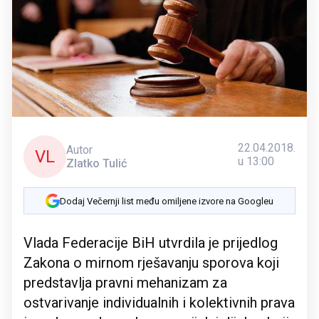
22.04.2018.
Autor
VL
u 13:00
Zlatko Tulić
Dodaj Večernji list među omiljene izvore na Googleu
Vlada Federacije BiH utvrdila je prijedlog
Zakona o mirnom rješavanju sporova koji
predstavlja pravni mehanizam za
ostvarivanje individualnih i kolektivnih prava