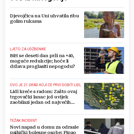
Djevojčica na Uni uhvatila ribu
golim rukama
LJETO ZA UDŽBENIKE
BiH se deseti dan prži na +40,
moguće redukcije; hoće li
država proglasiti nepogodu?
OVO JE 21 GRAD KOJI ĆE PRVI DOBITI LIDL
Lidl kreće s radom: Zašto ovaj
trgovački lanac još uvijek
zaobilazi jedan od najvećih
gradova u BiH?
TEŽAK INCIDENT
Novi napad u domu za odrasle
psihički bolesne osobe: Pipao