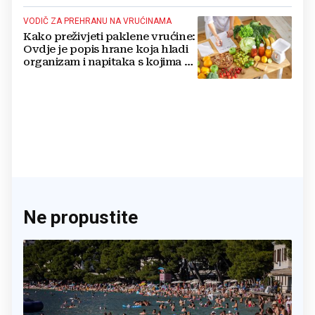
VODIČ ZA PREHRANU NA VRUĆINAMA
Kako preživjeti paklene vrućine:
Ovdje je popis hrane koja hladi
organizam i napitaka s kojima si
činite 'medvjeđu uslugu'
Ne propustite