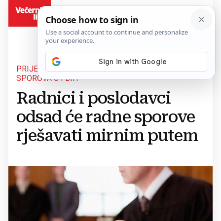
BiH
PRIJEDLOG ZAKONA O MIRNOM RJEŠAVANJU
SPOROVA U FBIH
Radnici i poslodavci
odsad će radne sporove
rješavati mirnim putem