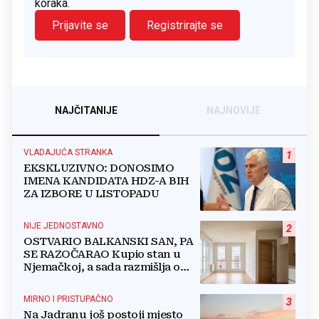
koraka.
Prijavite se
Registrirajte se
NAJČITANIJE
NAJNOVIJE
VLADAJUĆA STRANKA
1
EKSKLUZIVNO: DONOSIMO
IMENA KANDIDATA HDZ-A BIH
ZA IZBORE U LISTOPADU
NIJE JEDNOSTAVNO
2
OSTVARIO BALKANSKI SAN, PA
SE RAZOČARAO Kupio stan u
Njemačkoj, a sada razmišlja o
povratku
MIRNO I PRISTUPAČNO
3
Na Jadranu još postoji mjesto