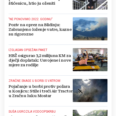
štićenicu, htio ju oženiti
"NE PONOVIMO 2022. GODINU"
Poziv na oprez na Blidinju:
Zabranjeno loženje vatre, kazne
su rigorozne
IZGLASAN OPSEŽAN PAKET
HBŽ osigurao 3,2 milijuna KM za
dječji doplatak: Usvojene i nove
mjere za rodilje
ZRAČNE SNAGE U BORBI S VATROM
Pojačanje u borbi protiv požara
u Konjicu: Stiže i treći Air Tractor
u Zračnu luku Mostar
SUŠA UGROZILA VODOOPSKRBU