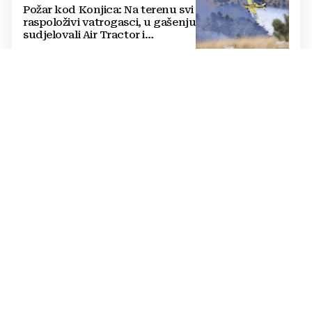
Požar kod Konjica: Na terenu svi
raspoloživi vatrogasci, u gašenju
sudjelovali Air Tractor i
helikopter
TAJNE DUNAVA
FOTO Ljudi prvo ugledali vilicu
motora, bio je u mulju, a pored
je otkriven još jedan jeziv prizor
IRAN PRIJETI ZATVARANJEM HORMUZA
Nove tenzije podigle cijene
nafte: Hoće li utjecati na cijene
goriva u BiH?
ŠTO ĆE NA OVO REĆI PUTIN?
Zelenski prvi put stiže u
Beograd: Objavljeno o čemu će
razgovarati s Vučićem