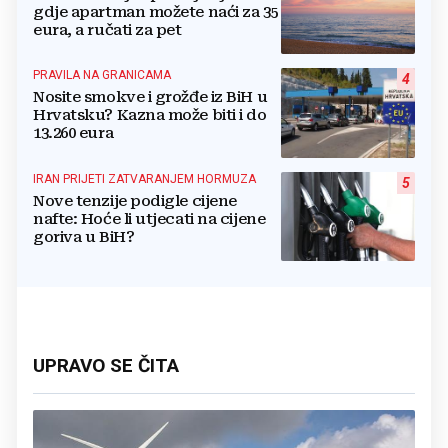
gdje apartman možete naći za 35
eura, a ručati za pet
PRAVILA NA GRANICAMA
4
Nosite smokve i grožđe iz BiH u
Hrvatsku? Kazna može biti i do
13.260 eura
IRAN PRIJETI ZATVARANJEM HORMUZA
5
Nove tenzije podigle cijene
nafte: Hoće li utjecati na cijene
goriva u BiH?
UPRAVO SE ČITA