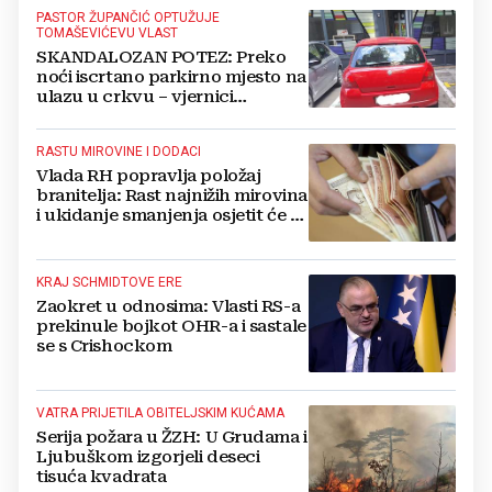
PASTOR ŽUPANČIĆ OPTUŽUJE
TOMAŠEVIĆEVU VLAST
SKANDALOZAN POTEZ: Preko
noći iscrtano parkirno mjesto na
ulazu u crkvu – vjernici
preskaču preko automobila
RASTU MIROVINE I DODACI
Vlada RH popravlja položaj
branitelja: Rast najnižih mirovina
i ukidanje smanjenja osjetit će se
i u BiH
KRAJ SCHMIDTOVE ERE
Zaokret u odnosima: Vlasti RS-a
prekinule bojkot OHR-a i sastale
se s Crishockom
VATRA PRIJETILA OBITELJSKIM KUĆAMA
Serija požara u ŽZH: U Grudama i
Ljubuškom izgorjeli deseci
tisuća kvadrata