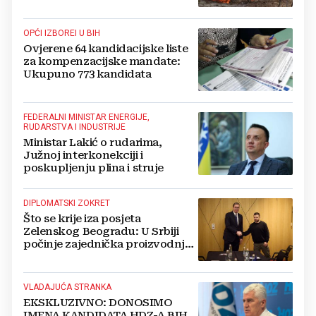
OPĆI IZBOREI U BIH
Ovjerene 64 kandidacijske liste
za kompenzacijske mandate:
Ukupuno 773 kandidata
FEDERALNI MINISTAR ENERGIJE,
RUDARSTVA I INDUSTRIJE
Ministar Lakić o rudarima,
Južnoj interkonekciji i
poskupljenju plina i struje
DIPLOMATSKI ZOKRET
Što se krije iza posjeta
Zelenskog Beogradu: U Srbiji
počinje zajednička proizvodnja
oružja i dronova za Ukrajinu?
VLADAJUĆA STRANKA
EKSKLUZIVNO: DONOSIMO
IMENA KANDIDATA HDZ-A BIH