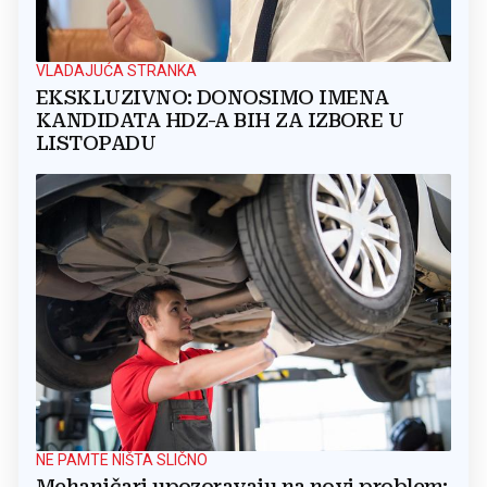
VLADAJUĆA STRANKA
EKSKLUZIVNO: DONOSIMO IMENA
KANDIDATA HDZ-A BIH ZA IZBORE U
LISTOPADU
NE PAMTE NIŠTA SLIČNO
Mehaničari upozoravaju na novi problem: