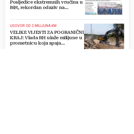
Posljedice ekstremnih vrućina u
BiH, rekordan odaziv na
Mladifestu, njemački projekt u
Grudama s plaćom od 2500 KM
UGOVOR OD 2 MILIJUNA KM
VELIKE VIJESTI ZA POGRANIČNI
KRAJ: Vlada RH ulaže milijune u
prometnicu koja spaja
Hercegovinu i Hrvatsku
OPĆE ZNANJE
"Dragi Nedime, što ja znam kad
je Velika Gospa?: Sladić najavio
prognozu pa dobio kritike
RIZIK OD POPLAVA
BiH mora ulagati u prevenciju,
rani sustav upozorenja i
otpornost lokalnih zajednica
PORUKE MRŽNJE U SREDIŠNJOJ BOSNI