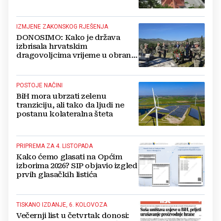
IZMJENE ZAKONSKOG RJEŠENJA
DONOSIMO: Kako je država
izbrisala hrvatskim
dragovoljcima vrijeme u obrani
BiH
POSTOJE NAČINI
BiH mora ubrzati zelenu
tranziciju, ali tako da ljudi ne
postanu kolateralna šteta
PRIPREMA ZA 4. LISTOPADA
Kako ćemo glasati na Općim
izborima 2026? SIP objavio izgled
prvih glasačkih listića
TISKANO IZDANJE, 6. KOLOVOZA
Večernji list u četvrtak donosi: