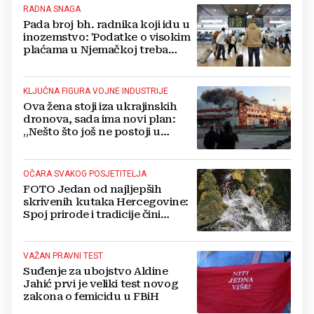
RADNA SNAGA
Pada broj bh. radnika koji idu u
inozemstvo: 'Podatke o visokim
plaćama u Njemačkoj treba
gledati s rezervom'
KLJUČNA FIGURA VOJNE INDUSTRIJE
Ova žena stoji iza ukrajinskih
dronova, sada ima novi plan:
„Nešto što još ne postoji u
svijetu“
OČARA SVAKOG POSJETITELJA
FOTO Jedan od najljepših
skrivenih kutaka Hercegovine:
Spoj prirode i tradicije čini
Koćušu jedinstvenom
destinacijom
VAŽAN PRAVNI TEST
Suđenje za ubojstvo Aldine
Jahić prvi je veliki test novog
zakona o femicidu u FBiH