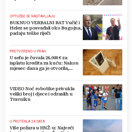
OPTUŽBE SE NASTAVLJAJU
BUKNUO VERBALNI RAT Vučić i
Helez se posvađali oko Bugojna,
padaju teške riječi
PRETVORENO U PRAH
U sefu je čuvala 26.000 € za
isplatu kredita za kuću: Nakon
mjesec dana ga je otvorila,
pozlilo joj je
VIDEO Noć robotike privukla
veliki broj i djece i odraslih u
Travniku
U PROTEKLA 24 SATA
Više požara u HNŽ-u: Najveći