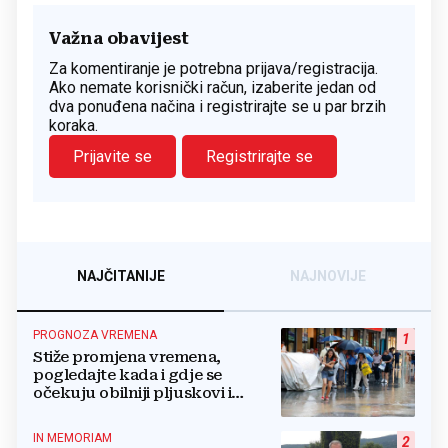
Važna obavijest
Za komentiranje je potrebna prijava/registracija.
Ako nemate korisnički račun, izaberite jedan od
dva ponuđena načina i registrirajte se u par brzih
koraka.
Prijavite se
Registrirajte se
NAJČITANIJE
NAJNOVIJE
PROGNOZA VREMENA
1
Stiže promjena vremena,
pogledajte kada i gdje se
očekuju obilniji pljuskovi i
grmljavina
IN MEMORIAM
2