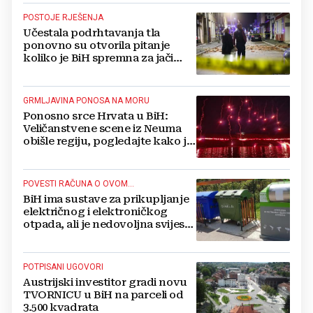
POSTOJE RJEŠENJA
Učestala podrhtavanja tla
ponovno su otvorila pitanje
koliko je BiH spremna za jači
potres
GRMLJAVINA PONOSA NA MORU
Ponosno srce Hrvata u BiH:
Veličanstvene scene iz Neuma
obišle regiju, pogledajte kako je
proslavljena "Oluja"
POVESTI RAČUNA O OVOM...
BiH ima sustave za prikupljanje
električnog i elektroničkog
otpada, ali je nedovoljna svijest
najveći problem
POTPISANI UGOVORI
Austrijski investitor gradi novu
TVORNICU u BiH na parceli od
3.500 kvadrata