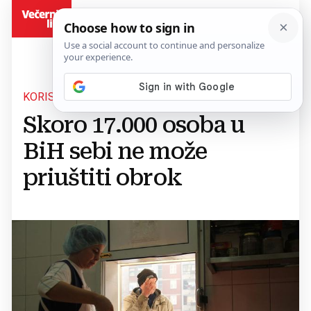
BiH
KORISNICI SU OVISNI O POMOĆI JAVNIH KUHINJA
Skoro 17.000 osoba u
BiH sebi ne može
priuštiti obrok