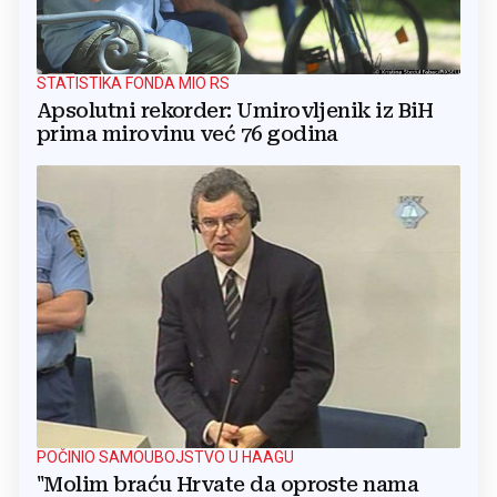
STATISTIKA FONDA MIO RS
Apsolutni rekorder: Umirovljenik iz BiH
prima mirovinu već 76 godina
POČINIO SAMOUBOJSTVO U HAAGU
"Molim braću Hrvate da oproste nama