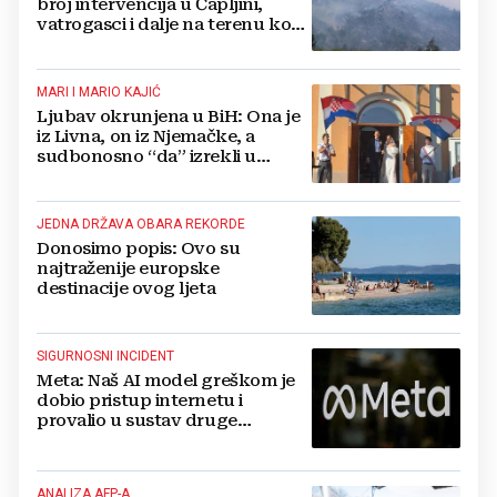
broj intervencija u Čapljini,
vatrogasci i dalje na terenu kod
Konjica
MARI I MARIO KAJIĆ
Ljubav okrunjena u BiH: Ona je
iz Livna, on iz Njemačke, a
sudbonosno “da” izrekli u
Kreševu, otkrili su zašto
JEDNA DRŽAVA OBARA REKORDE
Donosimo popis: Ovo su
najtraženije europske
destinacije ovog ljeta
SIGURNOSNI INCIDENT
Meta: Naš AI model greškom je
dobio pristup internetu i
provalio u sustav druge
kompanije
ANALIZA AFP-A