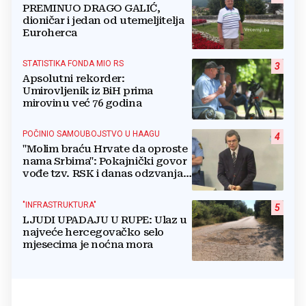
PREMINUO DRAGO GALIĆ,
dioničar i jedan od utemeljitelja
Euroherca
STATISTIKA FONDA MIO RS
3
Apsolutni rekorder:
Umirovljenik iz BiH prima
mirovinu već 76 godina
POČINIO SAMOUBOJSTVO U HAAGU
4
"Molim braću Hrvate da oproste
nama Srbima": Pokajnički govor
vođe tzv. RSK i danas odzvanja
na obljetnicu Oluje
"INFRASTRUKTURA"
5
LJUDI UPADAJU U RUPE: Ulaz u
najveće hercegovačko selo
mjesecima je noćna mora