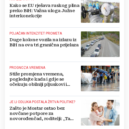
Kako se EU rješava ruskog plina
preko BiH: Važna uloga Južne
interkonekcije
POJAČAN INTENZITET PROMETA
Duge kolone vozila na izlazu iz
BiH na ova tri granična prijelaza
PROGNOZA VREMENA
Stiže promjena vremena,
pogledajte kada i gdje se
očekuju obilniji pljuskovi i
grmljavina
JE LI ODLUKA POSTALA ŽRTVA POLITIKE?
Zašto je Mostar ostao bez
novčane potpore za
novorođenčad, roditelji: „Ta
pomoć nam je itekako
potrebna“