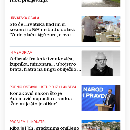
rubu prelijevanja
HRVATSKA OBALA
Što će Hrvatska kad im ni
sezonci iz BiH ne budu dolazi:
'Nude plaću 1450 eura, a ove
godine bez smještaja i obroka'
IN MEMORIAM
Odlazak fra Ante Ivankovića,
župnika, misionara... ubojstvo
brata, fratra na Brigu obilježilo i
njegov život
PODNIO OSTAVKU I ISTUPIO IZ ČLANSTVA
Konaković nakon što je
Ademović napustio stranku:
'Žao mi je što je otišao'
PROBLEMI U INDUSTRIJI
Riba je i bh. građanima omiljeno