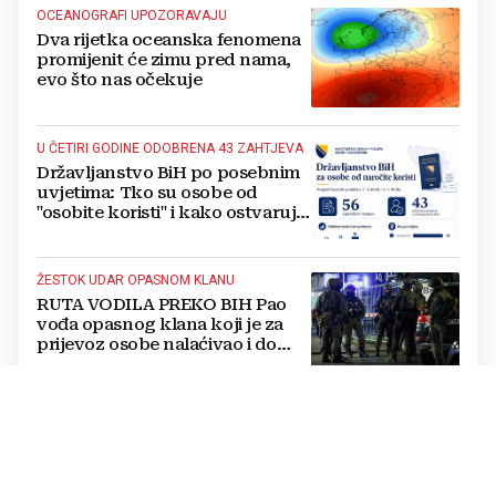
OCEANOGRAFI UPOZORAVAJU
Dva rijetka oceanska fenomena
promijenit će zimu pred nama,
evo što nas očekuje
U ČETIRI GODINE ODOBRENA 43 ZAHTJEVA
Državljanstvo BiH po posebnim
uvjetima: Tko su osobe od
"osobite koristi" i kako ostvaruju
to pravo?
ŽESTOK UDAR OPASNOM KLANU
RUTA VODILA PREKO BIH Pao
vođa opasnog klana koji je za
prijevoz osobe nalaćivao i do
10.000 eura
PREPALI SE
VIDEO Pokušaj pljačke
bankomata u BiH: Snažna
eksplozija napravila štetu,
stanari natjerali pljačkaše u bijeg