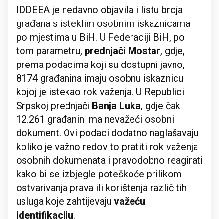
IDDEEA je nedavno objavila i listu broja
građana s isteklim osobnim iskaznicama
po mjestima u BiH. U Federaciji BiH, po
tom parametru,
prednjači Mostar
, gdje,
prema podacima koji su dostupni javno,
8174 građanina imaju osobnu iskaznicu
kojoj je istekao rok važenja. U Republici
Srpskoj prednjači
Banja Luka
, gdje čak
12.261 građanin ima nevažeći osobni
dokument. Ovi podaci dodatno naglašavaju
koliko je važno redovito pratiti rok važenja
osobnih dokumenata i pravodobno reagirati
kako bi se izbjegle poteškoće prilikom
ostvarivanja prava ili korištenja različitih
usluga koje zahtijevaju
važeću
identifikaciju
.