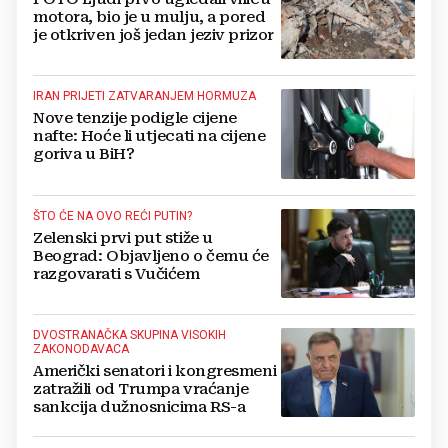
motora, bio je u mulju, a pored
je otkriven još jedan jeziv prizor
IRAN PRIJETI ZATVARANJEM HORMUZA
Nove tenzije podigle cijene
nafte: Hoće li utjecati na cijene
goriva u BiH?
ŠTO ĆE NA OVO REĆI PUTIN?
Zelenski prvi put stiže u
Beograd: Objavljeno o čemu će
razgovarati s Vučićem
DVOSTRANAČKA SKUPINA VISOKIH
ZAKONODAVACA
Američki senatori i kongresmeni
zatražili od Trumpa vraćanje
sankcija dužnosnicima RS-a