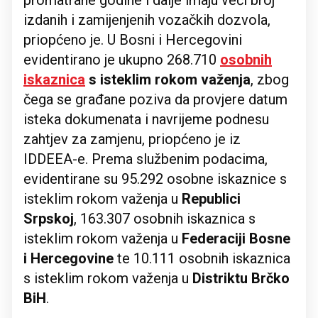
promatrane godine i dalje imaju veći broj
izdanih i zamijenjenih vozačkih dozvola,
priopćeno je. U Bosni i Hercegovini
evidentirano je ukupno 268.710
osobnih
iskaznica
s isteklim rokom važenja
, zbog
čega se građane poziva da provjere datum
isteka dokumenata i navrijeme podnesu
zahtjev za zamjenu, priopćeno je iz
IDDEEA-e. Prema službenim podacima,
evidentirane su 95.292 osobne iskaznice s
isteklim rokom važenja u
Republici
Srpskoj
, 163.307 osobnih iskaznica s
isteklim rokom važenja u
Federaciji Bosne
i Hercegovine
te 10.111 osobnih iskaznica
s isteklim rokom važenja u
Distriktu Brčko
BiH
.