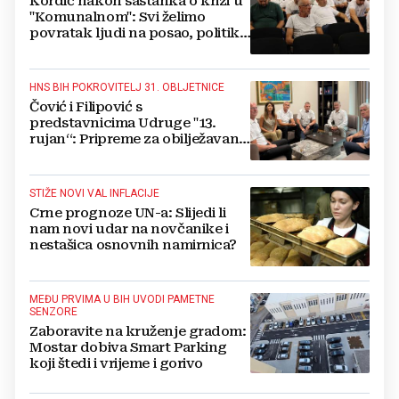
Kordić nakon sastanka o krizi u
"Komunalnom": Svi želimo
povratak ljudi na posao, politika
mora dalje od ovoga
HNS BIH POKROVITELJ 31. OBLJETNICE
Čović i Filipović s
predstavnicima Udruge "13.
rujan“: Pripreme za obilježavanje
oslobođenja kraljevskog grada
Jajca
STIŽE NOVI VAL INFLACIJE
Crne prognoze UN-a: Slijedi li
nam novi udar na novčanike i
nestašica osnovnih namirnica?
MEĐU PRVIMA U BIH UVODI PAMETNE
SENZORE
Zaboravite na kruženje gradom:
Mostar dobiva Smart Parking
koji štedi i vrijeme i gorivo