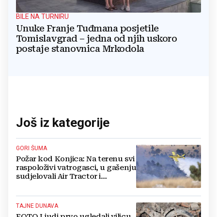
BILE NA TURNIRU
Unuke Franje Tuđmana posjetile
Tomislavgrad – jedna od njih uskoro
postaje stanovnica Mrkodola
Još iz kategorije
GORI ŠUMA
Požar kod Konjica: Na terenu svi
raspoloživi vatrogasci, u gašenju
sudjelovali Air Tractor i
helikopter
TAJNE DUNAVA
FOTO Ljudi prvo ugledali vilicu