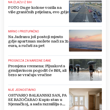
NA IZLAZU IZ BIH
FOTO Duge kolone vozila na
više graničnih prijelaza, evo gdje
MIRNO I PRISTUPAČNO
Na Jadranu još postoji mjesto
gdje apartman možete naći za 35
eura, a ručati za pet
PROGNOZA ZA NAREDNE DANE
Promjena vremena: Pljuskovi s
grmljavinom pogodit će BiH, ali
brzo se vraćaju vrućine
NIJE JEDNOSTAVNO
OSTVARIO BALKANSKI SAN, PA
SE RAZOČARAO Kupio stan u
Njemačkoj, a sada razmišlja o
povratku