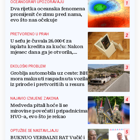
OCEANOGRAFI UPOZORAVAJU
1
Dva rijetka oceanska fenomena
promijenit će zimu pred nama,
evo što nas očekuje
PRETVORENO U PRAH
2
U sefu je čuvala 26.000 € za
isplatu kredita za kuću: Nakon
mjesec dana ga je otvorila,
pozlilo joj je
EKOLOŠKI PROBLEM
3
Groblja automobila uz ceste: BiH
mora maknuti raspadnuta vozila
iz prirode i pretvoriti ih u resurs
NAJAVIO IZMJENE ZAKONA
4
Medveda pitali hoće li se
mirovine povećati i pripadnicima
HVO-a, evo što je rekao
OPTUŽBE SE NASTAVLJAJU
5
BUKNUO VERBALNI RAT Vučić i