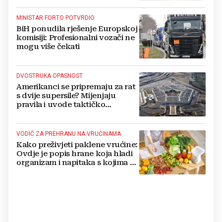
MINISTAR FORTO POTVRDIO
BiH ponudila rješenje Europskoj
komisiji: Profesionalni vozači ne
mogu više čekati
DVOSTRUKA OPASNOST
Amerikanci se pripremaju za rat
s dvije supersile? Mijenjaju
pravila i uvode taktičko
nuklearno oružje
VODIČ ZA PREHRANU NA VRUĆINAMA
Kako preživjeti paklene vrućine:
Ovdje je popis hrane koja hladi
organizam i napitaka s kojima si
činite 'medvjeđu uslugu'