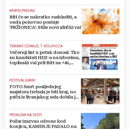
KRATKI PREDAH
BiH će se nakratko rashladiti, a
onda ponovno postaje
'PRŽIONICA': Stiže novi afrički val
TISKANO IZDANJE, 7. KOLOVOZA
Večernji list u petak donosi: Tko
su kandidati HDZ-a na izborima,
toplinski val prži BiH na +40,
moguće redukcije...
FESTIVAL BAKRI
FOTO Smrt posljednjeg
majstora trebala je biti kraj, no
priča iz livanjskog sela dobila je
neočekivan nastavak
PROBLEMI NA CESTI
Požar izazvao odrone kod
Konjica, KAMENJE PADALO na