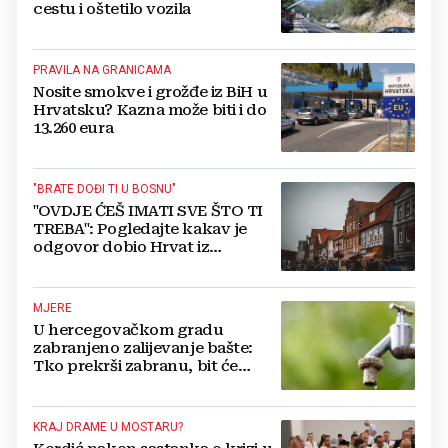
cestu i oštetilo vozila
PRAVILA NA GRANICAMA
Nosite smokve i grožđe iz BiH u
Hrvatsku? Kazna može biti i do
13.260 eura
"BRATE DOĐI TI U BOSNU"
"OVDJE ĆEŠ IMATI SVE ŠTO TI
TREBA": Pogledajte kakav je
odgovor dobio Hrvat iz
Münchena kad je pitao treba li
se vratiti kući
MJERE
U hercegovačkom gradu
zabranjeno zalijevanje bašte:
Tko prekrši zabranu, bit će
isključen s mreže i novčano
kažnjen
KRAJ DRAME U MOSTARU?