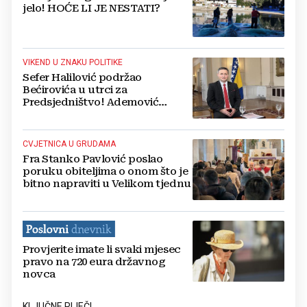
jelo! HOĆE LI JE NESTATI?
VIKEND U ZNAKU POLITIKE
Sefer Halilović podržao
Bećirovića u utrci za
Predsjedništvo! Ademović
mnoge iznenadio odlukom
CVJETNICA U GRUDAMA
Fra Stanko Pavlović poslao
poruku obiteljima o onom što je
bitno napraviti u Velikom tjednu
Provjerite imate li svaki mjesec
pravo na 720 eura državnog
novca
KLJUČNE RIJEČI