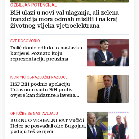
OZBILJAN POTENCIJAL
BiH ulazi u novi val ulaganja, ali zelena
tranzicija mora odmah misliti i na kraj
životnog vijeka vjetroelektrana
SVE DOGOVORIO
Dalić donio odluku o nastavku
karijere! Poznato koju
reprezentaciju preuzima
ISCRPNO OBRAZLOŽILI RAZLOGE
HSP BiH podnio apelaciju
Ustavnom sudu BiH protiv
ovjere kandidature Slavena
Kovačevića
OPTUŽBE SE NASTAVLJAJU
BUKNUO VERBALNI RAT Vučić i
Helez se posvađali oko Bugojna,
padaju teške riječi