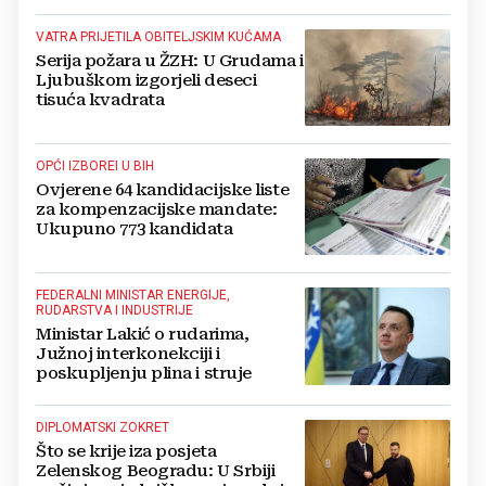
VATRA PRIJETILA OBITELJSKIM KUĆAMA
Serija požara u ŽZH: U Grudama i
Ljubuškom izgorjeli deseci
tisuća kvadrata
OPĆI IZBOREI U BIH
Ovjerene 64 kandidacijske liste
za kompenzacijske mandate:
Ukupuno 773 kandidata
FEDERALNI MINISTAR ENERGIJE,
RUDARSTVA I INDUSTRIJE
Ministar Lakić o rudarima,
Južnoj interkonekciji i
poskupljenju plina i struje
DIPLOMATSKI ZOKRET
Što se krije iza posjeta
Zelenskog Beogradu: U Srbiji