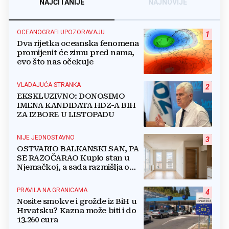
NAJČITANIJE
NAJNOVIJE
OCEANOGRAFI UPOZORAVAJU
1
Dva rijetka oceanska fenomena
promijenit će zimu pred nama,
evo što nas očekuje
VLADAJUĆA STRANKA
2
EKSKLUZIVNO: DONOSIMO
IMENA KANDIDATA HDZ-A BIH
ZA IZBORE U LISTOPADU
NIJE JEDNOSTAVNO
3
OSTVARIO BALKANSKI SAN, PA
SE RAZOČARAO Kupio stan u
Njemačkoj, a sada razmišlja o
povratku
PRAVILA NA GRANICAMA
4
Nosite smokve i grožđe iz BiH u
Hrvatsku? Kazna može biti i do
13.260 eura