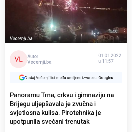
Vecernji.ba
01.01.2022.
Autor
VL
u 11:57
Vecernji.ba
Dodaj Večernji list među omiljene izvore na Googleu
Panoramu Trna, crkvu i gimnaziju na
Brijegu uljepšavala je zvučna i
svjetlosna kulisa. Pirotehnika je
upotpunila svečani trenutak