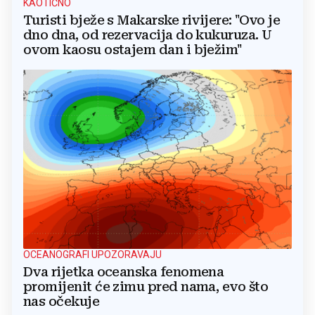
KAOTIČNO
Turisti bježe s Makarske rivijere: "Ovo je
dno dna, od rezervacija do kukuruza. U
ovom kaosu ostajem dan i bježim"
OCEANOGRAFI UPOZORAVAJU
Dva rijetka oceanska fenomena
promijenit će zimu pred nama, evo što
nas očekuje