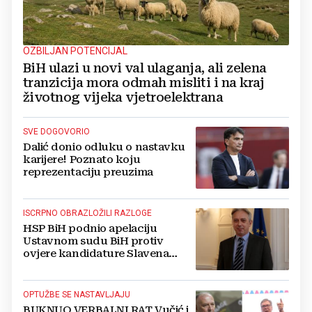
OZBILJAN POTENCIJAL
BiH ulazi u novi val ulaganja, ali zelena
tranzicija mora odmah misliti i na kraj
životnog vijeka vjetroelektrana
SVE DOGOVORIO
Dalić donio odluku o nastavku
karijere! Poznato koju
reprezentaciju preuzima
ISCRPNO OBRAZLOŽILI RAZLOGE
HSP BiH podnio apelaciju
Ustavnom sudu BiH protiv
ovjere kandidature Slavena
Kovačevića
OPTUŽBE SE NASTAVLJAJU
BUKNUO VERBALNI RAT Vučić i