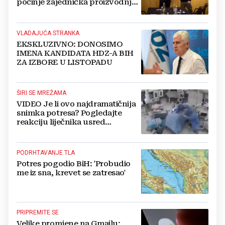
počinje zajednička proizvodnja
oružja i dronova za Ukrajinu?
VLADAJUĆA STRANKA
EKSKLUZIVNO: DONOSIMO
IMENA KANDIDATA HDZ-A BIH
ZA IZBORE U LISTOPADU
ŠIRI SE MREŽAMA
VIDEO Je li ovo najdramatičnija
snimka potresa? Pogledajte
reakciju liječnika usred
operacije
PODRHTAVANJE TLA
Potres pogodio BiH: 'Probudio
me iz sna, krevet se zatresao'
PRIPREMITE SE
Velike promjene na Gmailu: