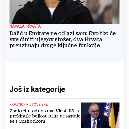
NAVALA HRVATA
Dalić u Emirate ne odlazi sam: Evo tko će
sve činiti njegov stožer, dva Hrvata
preuzimaju druge ključne funkcije
Još iz kategorije
KRAJ SCHMIDTOVE ERE
Zaokret u odnosima: Vlasti RS-a
prekinule bojkot OHR-a i sastale
se s Crishockom