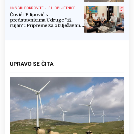
HNS BIH POKROVITELJ 31. OBLJETNICE
5
Čović i Filipović s
predstavnicima Udruge "13.
rujan“: Pripreme za obilježavanje
oslobođenja kraljevskog grada
Jajca
UPRAVO SE ČITA