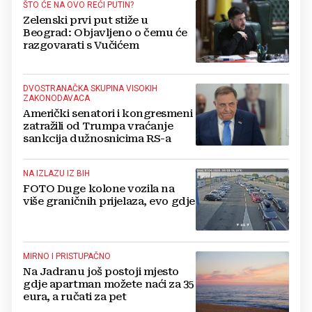
ŠTO ĆE NA OVO REĆI PUTIN?
Zelenski prvi put stiže u
Beograd: Objavljeno o čemu će
razgovarati s Vučićem
DVOSTRANAČKA SKUPINA VISOKIH
ZAKONODAVACA
Američki senatori i kongresmeni
zatražili od Trumpa vraćanje
sankcija dužnosnicima RS-a
NA IZLAZU IZ BIH
FOTO Duge kolone vozila na
više graničnih prijelaza, evo gdje
MIRNO I PRISTUPAČNO
Na Jadranu još postoji mjesto
gdje apartman možete naći za 35
eura, a ručati za pet