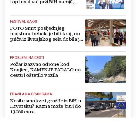
toplinski val prži BiH na +40,
moguće redukcije...
FESTIVAL BAKRI
FOTO Smrt posljednjeg
majstora trebala je biti kraj, no
priča iz livanjskog sela dobila je
neočekivan nastavak
PROBLEMI NA CESTI
Požar izazvao odrone kod
Konjica, KAMENJE PADALO na
cestu i oštetilo vozila
PRAVILA NA GRANICAMA
Nosite smokve i grožđe iz BiH u
Hrvatsku? Kazna može biti i do
13.260 eura
"BRATE DOĐI TI U BOSNU"