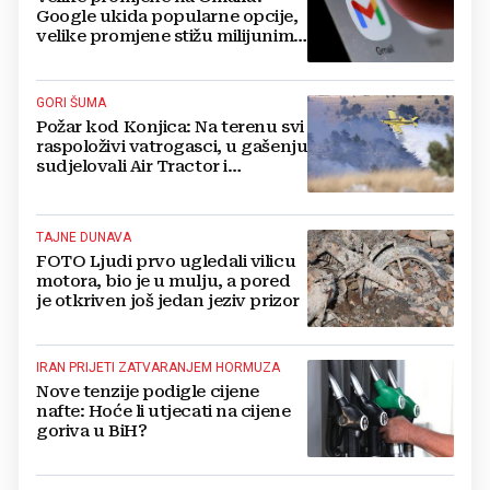
Google ukida popularne opcije,
velike promjene stižu milijunima
korisnika
GORI ŠUMA
Požar kod Konjica: Na terenu svi
raspoloživi vatrogasci, u gašenju
sudjelovali Air Tractor i
helikopter
TAJNE DUNAVA
FOTO Ljudi prvo ugledali vilicu
motora, bio je u mulju, a pored
je otkriven još jedan jeziv prizor
IRAN PRIJETI ZATVARANJEM HORMUZA
Nove tenzije podigle cijene
nafte: Hoće li utjecati na cijene
goriva u BiH?