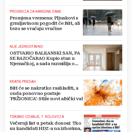
PROGNOZA ZA NAREDNE DANE
Promjena vremena: Pljuskovi s
grmljavinom pogodit će BiH, ali
brzo se vraćaju vrućine
NIJE JEDNOSTAVNO
OSTVARIO BALKANSKI SAN, PA
SE RAZOČARAO Kupio stan u
Njemačkoj, a sada razmišlja o
povratku
KRATKI PREDAH
BiH će se nakratko rashladiti, a
onda ponovno postaje
'PRŽIONICA': Stiže novi afrički val
TISKANO IZDANJE, 7. KOLOVOZA
Večernji list u petak donosi: Tko
su kandidati HDZ-a na izborima,