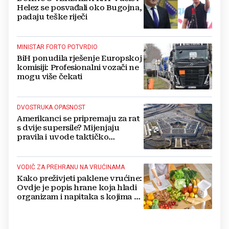
Helez se posvađali oko Bugojna,
padaju teške riječi
MINISTAR FORTO POTVRDIO
BiH ponudila rješenje Europskoj
komisiji: Profesionalni vozači ne
mogu više čekati
DVOSTRUKA OPASNOST
Amerikanci se pripremaju za rat
s dvije supersile? Mijenjaju
pravila i uvode taktičko
nuklearno oružje
VODIČ ZA PREHRANU NA VRUĆINAMA
Kako preživjeti paklene vrućine:
Ovdje je popis hrane koja hladi
organizam i napitaka s kojima si
činite 'medvjeđu uslugu'