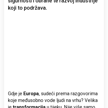
sigurnosti i obrane te razvoj industrije
koji to podržava.
Gdje je
Europa
, sudeći prema razgovorima
koje međusobno vode ljudi na vrhu? Velika
je
transformacija
u tijeku. Nije više samo