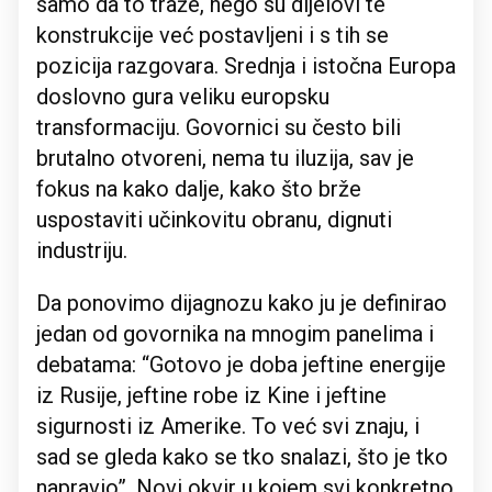
samo da to traže, nego su dijelovi te
konstrukcije već postavljeni i s tih se
pozicija razgovara. Srednja i istočna Europa
doslovno gura veliku europsku
transformaciju. Govornici su često bili
brutalno otvoreni, nema tu iluzija, sav je
fokus na kako dalje, kako što brže
uspostaviti učinkovitu obranu, dignuti
industriju.
Da ponovimo dijagnozu kako ju je definirao
jedan od govornika na mnogim panelima i
debatama: “Gotovo je doba jeftine energije
iz Rusije, jeftine robe iz Kine i jeftine
sigurnosti iz Amerike. To već svi znaju, i
sad se gleda kako se tko snalazi, što je tko
napravio”. Novi okvir u kojem svi konkretno