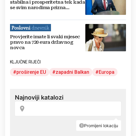
stabilna i prosperitetna tek kada
se svim narodima prizna
jednakopravnost
Provjerite imate li svaki mjesec
pravo na 720 eura državnog
novca
KLJUČNE RIJEČI
proširenje EU
zapadni Balkan
Europa