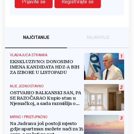
Prijavite se
Registrirajte se
NAJČITANIJE
NAJNOVIJE
VLADAJUĆA STRANKA
1
EKSKLUZIVNO: DONOSIMO
IMENA KANDIDATA HDZ-A BIH
ZA IZBORE U LISTOPADU
NIJE JEDNOSTAVNO
2
OSTVARIO BALKANSKI SAN, PA
SE RAZOČARAO Kupio stan u
Njemačkoj, a sada razmišlja o
povratku
MIRNO I PRISTUPAČNO
3
Na Jadranu još postoji mjesto
gdje apartman možete naći za 35