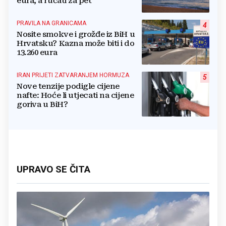
eura, a ručati za pet
PRAVILA NA GRANICAMA
4
Nosite smokve i grožđe iz BiH u
Hrvatsku? Kazna može biti i do
13.260 eura
IRAN PRIJETI ZATVARANJEM HORMUZA
5
Nove tenzije podigle cijene
nafte: Hoće li utjecati na cijene
goriva u BiH?
UPRAVO SE ČITA