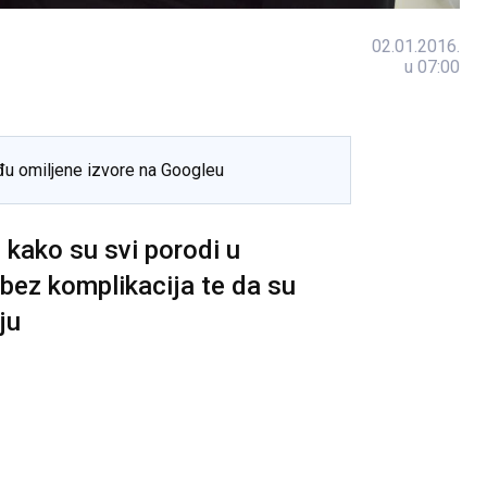
02.01.2016.
u 07:00
đu omiljene izvore na Googleu
i kako su svi porodi u
 bez komplikacija te da su
ju