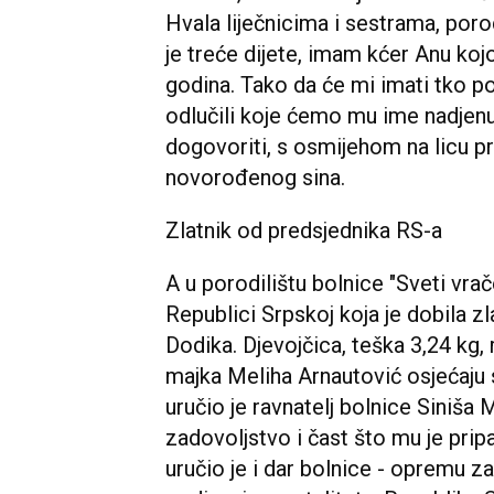
Hvala liječnicima i sestrama, por
je treće dijete, imam kćer Anu kojo
godina. Tako da će mi imati tko p
odlučili koje ćemo mu ime nadjen
dogovoriti, s osmijehom na licu pr
novorođenog sina.
Zlatnik od predsjednika RS-a
A u porodilištu bolnice "Sveti vrače
Republici Srpskoj koja je dobila z
Dodika. Djevojčica, teška 3,24 kg, 
majka Meliha Arnautović osjećaju 
uručio je ravnatelj bolnice Siniša 
zadovoljstvo i čast što mu je prip
uručio je i dar bolnice - opremu 