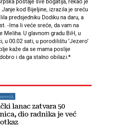
rpska postaje sve bogatija, rekao je
anje kod Bijeljine, izrazila je sreću
alila predsjedniku Dodiku na daru, a
st. -Ima li veće sreće, da vam na
je Meliha. U glavnom gradu BiH, u
u 00.02 sati, u porodilištu 'Jezero'
blje kaže da se mama poslije
obro i da ga stalno obilazi.*
čki lanac zatvara 50
nica, dio radnika je već
 otkaz