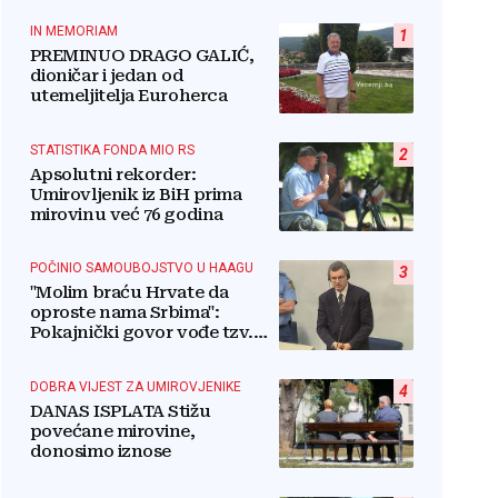
IN MEMORIAM
1
PREMINUO DRAGO GALIĆ,
dioničar i jedan od
utemeljitelja Euroherca
STATISTIKA FONDA MIO RS
2
Apsolutni rekorder:
Umirovljenik iz BiH prima
mirovinu već 76 godina
POČINIO SAMOUBOJSTVO U HAAGU
3
"Molim braću Hrvate da
oproste nama Srbima":
Pokajnički govor vođe tzv.
RSK i danas odzvanja na
obljetnicu Oluje
DOBRA VIJEST ZA UMIROVJENIKE
4
DANAS ISPLATA Stižu
povećane mirovine,
donosimo iznose