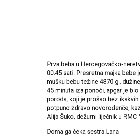
Prva beba u Hercegovačko-neretvan
00.45 sati. Presretna majka bebe je
mušku bebu težine 4870 g., dužine
45 minuta iza ponoći, apgar je bi
poroda, koji je prošao bez ikakvih 
potpuno zdravo novorođenče, kazao 
Alija Šuko, dežurni liječnik u RMC 
Doma ga čeka sestra Lana