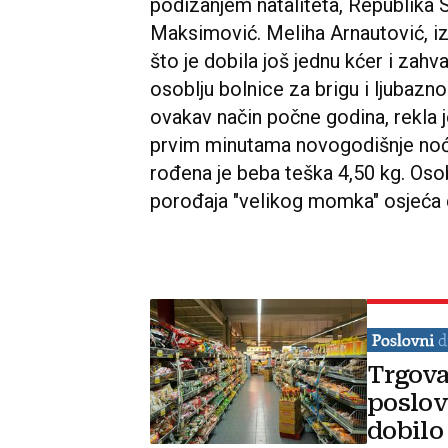
podizanjem nataliteta, Republika S
Maksimović. Meliha Arnautović, iz J
što je dobila još jednu kćer i zahv
osoblju bolnice za brigu i ljubazno
ovakav način počne godina, rekla 
prvim minutama novogodišnje noći, 
rođena je beba teška 4,50 kg. Oso
porođaja "velikog momka" osjeća d
Trgova
poslov
dobilo