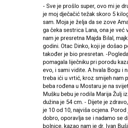
- Sve je prošlo super, ovo mi je dr
je moj dječačić težak skoro 5 kilog
sam. Moja je želja da se zove Amar
ga čeka sestrica Lana, ona je već v
nam je presretna Majda Bilal, ma
godini. Otac Dinko, koji je došao 
također je bio presretan. -Pogledajt
pomagala liječniku pri porodu kazala
evo, i sami vidite. A hvala Bogu i
treba ići u vrtić, kroz smijeh nam 
beba rođena u Mostaru je na svijet
Mušku bebu je rodila Marija Žulj i
dužina je 54 cm. - Dijete je zdravo
je 10 od 10, najviša ocjena. Porod
dobro, oporavlja se i nadamo se da
bolnice, kazao nam je dr. Ivan Buši