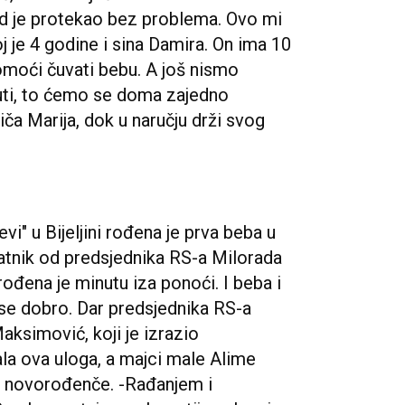
od je protekao bez problema. Ovo mi
j je 4 godine i sina Damira. On ima 10
omoći čuvati bebu. A još nismo
uti, to ćemo se doma zajedno
iča Marija, dok u naručju drži svog
vi" u Bijeljini rođena je prva beba u
latnik od predsjednika RS-a Milorada
rođena je minutu iza ponoći. I beba i
se dobro. Dar predsjednika RS-a
Maksimović, koji je izrazio
ala ova uloga, a majci male Alime
za novorođenče. -Rađanjem i