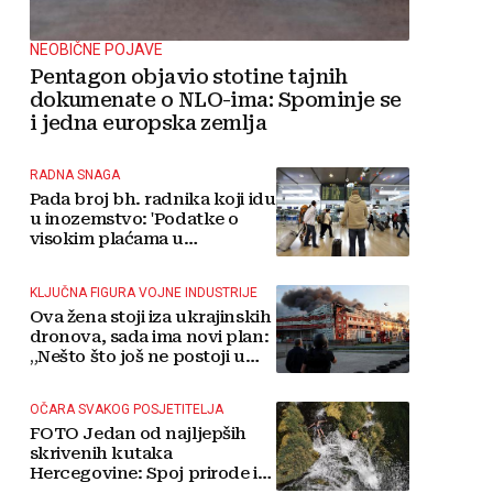
NEOBIČNE POJAVE
Pentagon objavio stotine tajnih
dokumenate o NLO-ima: Spominje se
i jedna europska zemlja
RADNA SNAGA
Pada broj bh. radnika koji idu
u inozemstvo: 'Podatke o
visokim plaćama u
Njemačkoj treba gledati s
rezervom'
KLJUČNA FIGURA VOJNE INDUSTRIJE
Ova žena stoji iza ukrajinskih
dronova, sada ima novi plan:
„Nešto što još ne postoji u
svijetu“
OČARA SVAKOG POSJETITELJA
FOTO Jedan od najljepših
skrivenih kutaka
Hercegovine: Spoj prirode i