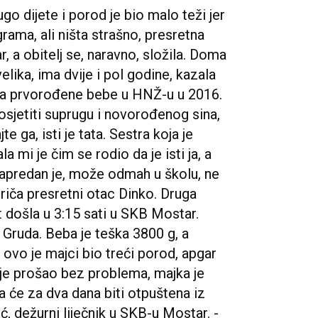
ugo dijete i porod je bio malo teži jer
rama, ali ništa strašno, presretna
, a obitelj se, naravno, složila. Doma
elika, ima dvije i pol godine, kazala
jka prvorođene bebe u HNŽ-u u 2016.
posjetiti suprugu i novorođenog sina,
e ga, isti je tata. Sestra koja je
 mi je čim se rodio da je isti ja, a
 napredan je, može odmah u školu, ne
priča presretni otac Dinko. Druga
 došla u 3:15 sati u SKB Mostar.
z Gruda. Beba je teška 3800 g, a
, ovo je majci bio treći porod, apgar
 je prošao bez problema, majka je
 će za dva dana biti otpuštena iz
ć, dežurni liječnik u SKB-u Mostar. -