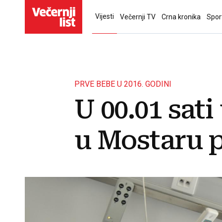
Vijesti
Večernji TV
Crna kronika
Spor
PRVE BEBE U 2016. GODINI
U 00.01 sati
u Mostaru p