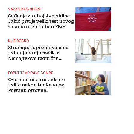
tradicije čini Koćušu
jedinstvenom destinacijom
VAŽAN PRAVNI TEST
Suđenje za ubojstvo Aldine
Jahić prvi je veliki test novog
zakona o femicidu u FBiH
NIJE DOBRO
Stručnjaci upozoravaju na
jednu jutarnju naviku:
Nemojte ovo raditi čim
ustanete
POPUT TEMPIRANE BOMBE
Ove namirnice nikada ne
jedite nakon isteka roka:
Postanu otrovne!