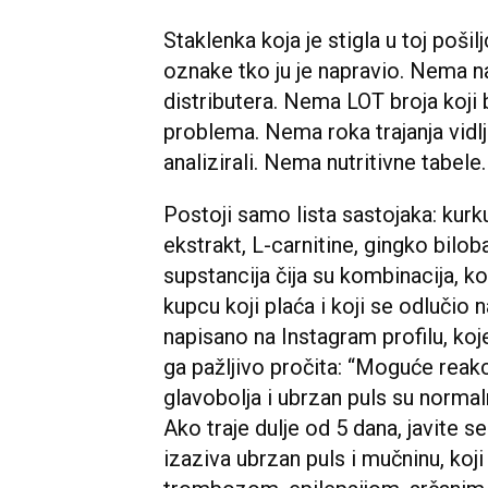
Staklenka koja je stigla u toj pošil
oznake tko ju je napravio. Nema n
distributera. Nema LOT broja koji 
problema. Nema roka trajanja vidlj
analizirali. Nema nutritivne tabele
Postoji samo lista sastojaka: kurk
ekstrakt, L-carnitine, gingko biloba
supstancija čija su kombinacija, ko
kupcu koji plaća i koji se odlučio n
napisano na Instagram profilu, koj
ga pažljivo pročita: “Moguće reakc
glavobolja i ubrzan puls su norma
Ako traje dulje od 5 dana, javite s
izaziva ubrzan puls i mučninu, ko