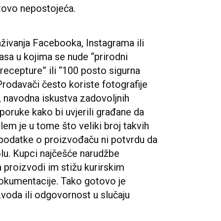
tovo nepostojeća.
aživanja Facebooka, Instagrama ili
sa u kojima se nude “prirodni
e recepture” ili “100 posto sigurna
Prodavači često koriste fotografije
a, navodna iskustva zadovoljnih
poruke kako bi uvjerili građane da
em je u tome što veliki broj takvih
 podatke o proizvođaču ni potvrdu da
olu. Kupci najčešće narudžbe
a proizvodi im stižu kurirskim
okumentacije. Tako gotovo je
zvoda ili odgovornost u slučaju