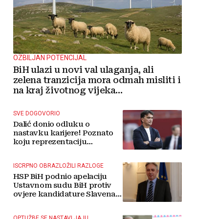
OZBILJAN POTENCIJAL
BiH ulazi u novi val ulaganja, ali
zelena tranzicija mora odmah misliti i
na kraj životnog vijeka
vjetroelektrana
SVE DOGOVORIO
Dalić donio odluku o
nastavku karijere! Poznato
koju reprezentaciju
preuzima
ISCRPNO OBRAZLOŽILI RAZLOGE
HSP BiH podnio apelaciju
Ustavnom sudu BiH protiv
ovjere kandidature Slavena
Kovačevića
OPTUŽBE SE NASTAVLJAJU