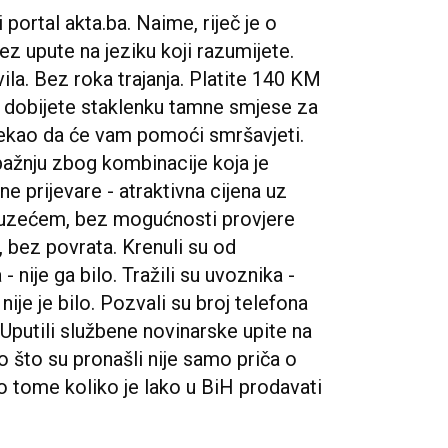
portal akta.ba. Naime, riječ je o
ez upute na jeziku koji razumijete.
ila. Bez roka trajanja. Platite 140 KM
 i dobijete staklenku tamne smjese za
rekao da će vam pomoći smršavjeti.
pažnju zbog kombinacije koja je
e prijevare - atraktivna cijena uz
pouzećem, bez mogućnosti provjere
, bez povrata. Krenuli su od
 nije ga bilo. Tražili su uvoznika -
- nije je bilo. Pozvali su broj telefona
Uputili službene novinarske upite na
no što su pronašli nije samo priča o
 o tome koliko je lako u BiH prodavati