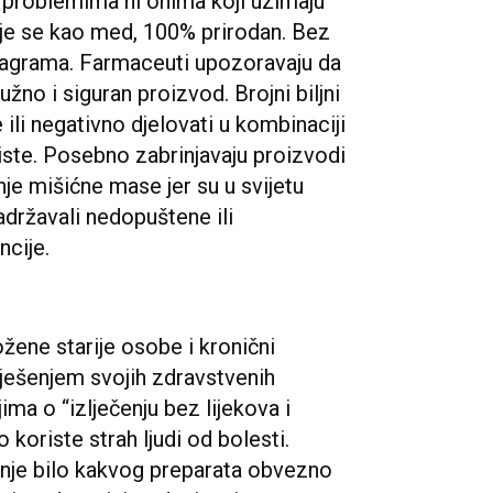
problemima ni onima koji uzimaju
daje se kao med, 100% prirodan. Bez
tagrama. Farmaceuti upozoravaju da
užno i siguran proizvod. Brojni biljni
ili negativno djelovati u kombinaciji
riste. Posebno zabrinjavaju proizvodi
nje mišićne mase jer su u svijetu
sadržavali nedopuštene ili
ncije.
ožene starije osobe i kronični
 rješenjem svojih zdravstvenih
ma o “izlječenju bez lijekova i
 koriste strah ljudi od bolesti.
upnje bilo kakvog preparata obvezno