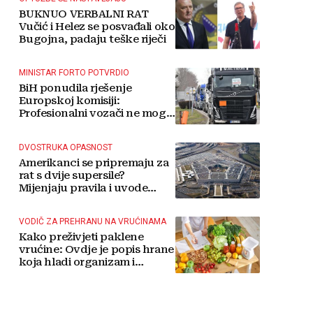
BUKNUO VERBALNI RAT
Vučić i Helez se posvađali oko
Bugojna, padaju teške riječi
MINISTAR FORTO POTVRDIO
BiH ponudila rješenje
Europskoj komisiji:
Profesionalni vozači ne mogu
više čekati
DVOSTRUKA OPASNOST
Amerikanci se pripremaju za
rat s dvije supersile?
Mijenjaju pravila i uvode
taktičko nuklearno oružje
VODIČ ZA PREHRANU NA VRUĆINAMA
Kako preživjeti paklene
vrućine: Ovdje je popis hrane
koja hladi organizam i
napitaka s kojima si činite
'medvjeđu uslugu'