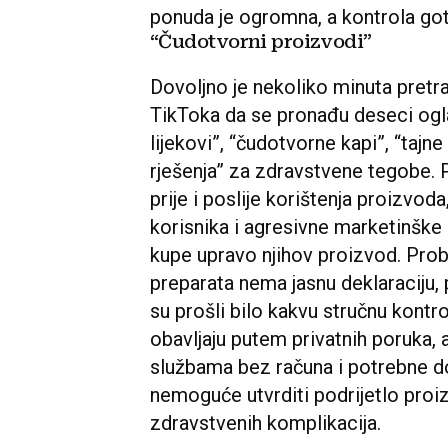
ponuda je ogromna, a kontrola go
“Čudotvorni proizvodi”
Dovoljno je nekoliko minuta pretr
TikToka da se pronađu deseci ogla
lijekovi”, “čudotvorne kapi”, “tajn
rješenja” za zdravstvene tegobe. 
prije i poslije korištenja proizvod
korisnika i agresivne marketinške 
kupe upravo njihov proizvod. Probl
preparata nema jasnu deklaraciju,
su prošli bilo kakvu stručnu kontr
obavljaju putem privatnih poruka, 
službama bez računa i potrebne d
nemoguće utvrditi podrijetlo proi
zdravstvenih komplikacija.