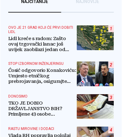
NAJČITANIJE
NAJNOVIJE
OVO JE 21 GRAD KOJI ĆE PRVI DOBITI
1
LIDL
Lidl kreće s radom: Zašto
ovaj trgovački lanac još
uvijek zaobilazi jedan od
najvećih gradova u BiH?
STOP IZBORNOM INŽENJERINGU
2
Ćosić odgovorio Konakoviću:
Umjesto etničkog
prebrojavanja, osigurajte
stvarnu ravnopravnost
Hrvata
DONOSIMO
3
TKO JE DOBIO
DRŽAVLJANSTVO BIH?
Primljene 43 osobe...
RASTU MIROVINE I DODACI
4
Vlada RH popravlja položaj