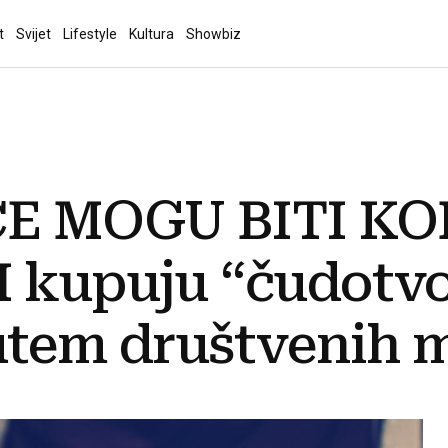
t
Svijet
Lifestyle
Kultura
Showbiz
E MOGU BITI K
H kupuju “čudotv
utem društvenih 