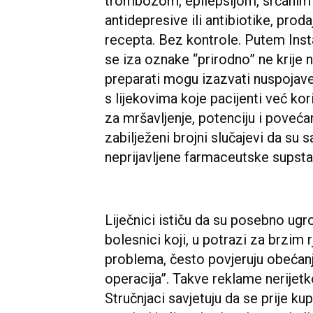
trombozom, epilepsijom, srčanim 
antidepresive ili antibiotike, pro
recepta. Bez kontrole. Putem Ins
se iza oznake “prirodno” ne krije n
preparati mogu izazvati nuspojave 
s lijekovima koje pacijenti već ko
za mršavljenje, potenciju i poveća
zabilježeni brojni slučajevi da su 
neprijavljene farmaceutske supsta
Liječnici ističu da su posebno ugr
bolesnici koji, u potrazi za brzim
problema, često povjeruju obećanji
operacija”. Takve reklame nerijetko
Stručnjaci savjetuju da se prije k