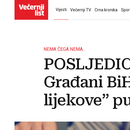
Vijesti
Večernji TV
Crna kronika
Spor
NEMA ČEGA NEMA...
POSLJEDIC
Građani Bi
lijekove” p