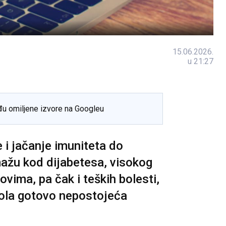
15.06.2026.
u 21:27
đu omiljene izvore na Googleu
 i jačanje imuniteta do
ažu kod dijabetesa, visokog
ovima, pa čak i teških bolesti,
ola gotovo nepostojeća