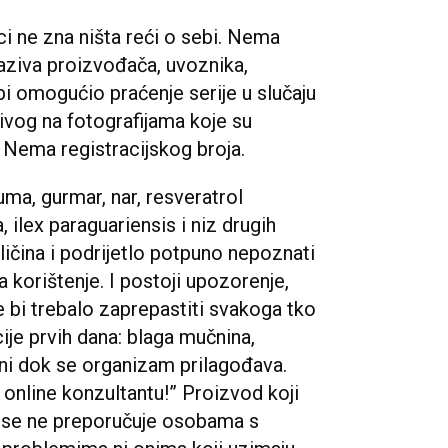
jci ne zna ništa reći o sebi. Nema
aziva proizvođača, uvoznika,
bi omogućio praćenje serije u slučaju
ivog na fotografijama koje su
. Nema registracijskog broja.
uma, gurmar, nar, resveratrol
, ilex paraguariensis i niz drugih
ličina i podrijetlo potpuno nepoznati
a korištenje. I postoji upozorenje,
e bi trebalo zaprepastiti svakoga tko
ije prvih dana: blaga mučnina,
lni dok se organizam prilagođava.
e online konzultantu!” Proizvod koji
ji se ne preporučuje osobama s