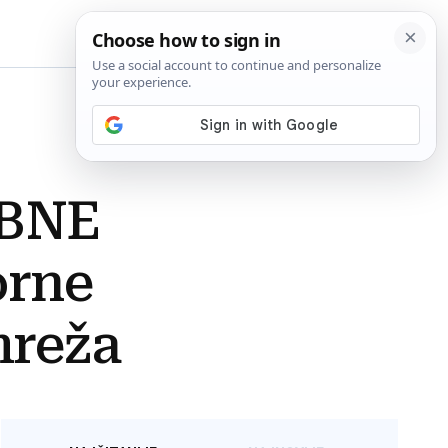
BiH
OBNE
orne
mreža