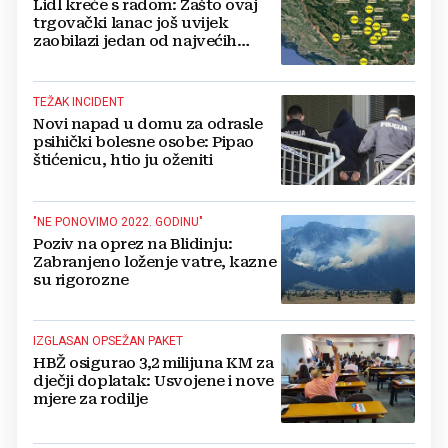
Lidl kreće s radom: Zašto ovaj
trgovački lanac još uvijek
zaobilazi jedan od najvećih
gradova u BiH?
TEŽAK INCIDENT
Novi napad u domu za odrasle
psihički bolesne osobe: Pipao
štićenicu, htio ju oženiti
"NE PONOVIMO 2022. GODINU"
Poziv na oprez na Blidinju:
Zabranjeno loženje vatre, kazne
su rigorozne
IZGLASAN OPSEŽAN PAKET
HBŽ osigurao 3,2 milijuna KM za
dječji doplatak: Usvojene i nove
mjere za rodilje