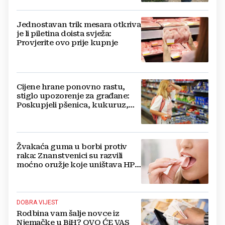
Jednostavan trik mesara otkriva
je li piletina doista svježa:
Provjerite ovo prije kupnje
Cijene hrane ponovno rastu,
stiglo upozorenje za građane:
Poskupjeli pšenica, kukuruz,
šećer i biljna ulja
Žvakaća guma u borbi protiv
raka: Znanstvenici su razvili
moćno oružje koje uništava HPV
i bakterije
DOBRA VIJEST
Rodbina vam šalje novce iz
Njemačke u BiH? OVO ĆE VAS