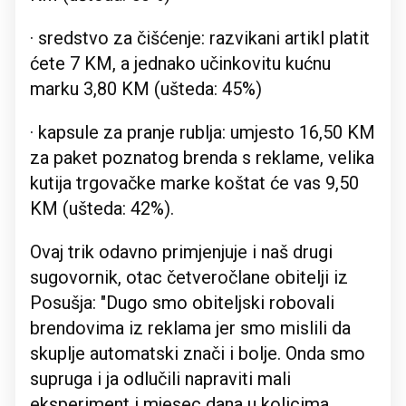
· sredstvo za čišćenje: razvikani artikl platit
ćete 7 KM, a jednako učinkovitu kućnu
marku 3,80 KM (ušteda: 45%)
· kapsule za pranje rublja: umjesto 16,50 KM
za paket poznatog brenda s reklame, velika
kutija trgovačke marke koštat će vas 9,50
KM (ušteda: 42%).
Ovaj trik odavno primjenjuje i naš drugi
sugovornik, otac četveročlane obitelji iz
Posušja: "Dugo smo obiteljski robovali
brendovima iz reklama jer smo mislili da
skuplje automatski znači i bolje. Onda smo
supruga i ja odlučili napraviti mali
eksperiment i mjesec dana u kolicima