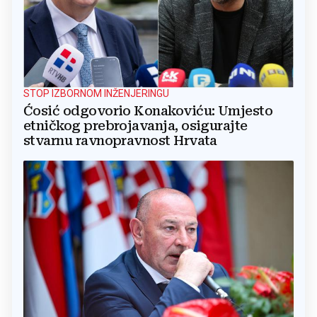
STOP IZBORNOM INŽENJERINGU
Ćosić odgovorio Konakoviću: Umjesto
etničkog prebrojavanja, osigurajte
stvarnu ravnopravnost Hrvata