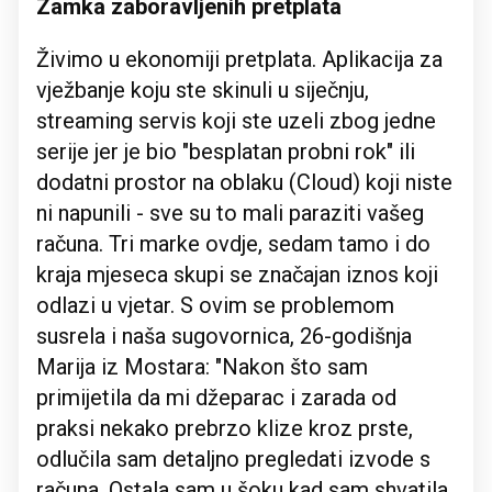
Zamka zaboravljenih pretplata
Živimo u ekonomiji pretplata. Aplikacija za
vježbanje koju ste skinuli u siječnju,
streaming servis koji ste uzeli zbog jedne
serije jer je bio "besplatan probni rok" ili
dodatni prostor na oblaku (Cloud) koji niste
ni napunili - sve su to mali paraziti vašeg
računa. Tri marke ovdje, sedam tamo i do
kraja mjeseca skupi se značajan iznos koji
odlazi u vjetar. S ovim se problemom
susrela i naša sugovornica, 26-godišnja
Marija iz Mostara: "Nakon što sam
primijetila da mi džeparac i zarada od
praksi nekako prebrzo klize kroz prste,
odlučila sam detaljno pregledati izvode s
računa. Ostala sam u šoku kad sam shvatila