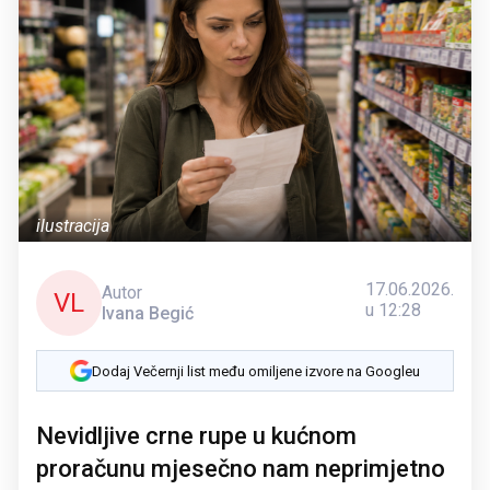
ilustracija
17.06.2026.
Autor
VL
u 12:28
Ivana Begić
Dodaj Večernji list među omiljene izvore na Googleu
Nevidljive crne rupe u kućnom
proračunu mjesečno nam neprimjetno