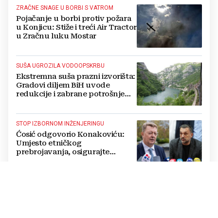
ZRAČNE SNAGE U BORBI S VATROM
Pojačanje u borbi protiv požara
u Konjicu: Stiže i treći Air Tractor
u Zračnu luku Mostar
SUŠA UGROZILA VODOOPSKRBU
Ekstremna suša prazni izvorišta:
Gradovi diljem BiH uvode
redukcije i zabrane potrošnje
vode, posebno teško u
Hercegovini
STOP IZBORNOM INŽENJERINGU
Ćosić odgovorio Konakoviću:
Umjesto etničkog
prebrojavanja, osigurajte
stvarnu ravnopravnost Hrvata
RIGOROZNE MJERE
Oštrije kazne u HBŽ-u: Uvedena
objesna vožnja, kazne do 5.000
KM i trajno oduzimanje vozila