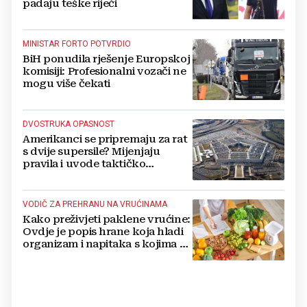
padaju teške riječi
MINISTAR FORTO POTVRDIO
BiH ponudila rješenje Europskoj
komisiji: Profesionalni vozači ne
mogu više čekati
DVOSTRUKA OPASNOST
Amerikanci se pripremaju za rat
s dvije supersile? Mijenjaju
pravila i uvode taktičko
nuklearno oružje
VODIČ ZA PREHRANU NA VRUĆINAMA
Kako preživjeti paklene vrućine:
Ovdje je popis hrane koja hladi
organizam i napitaka s kojima si
činite 'medvjeđu uslugu'