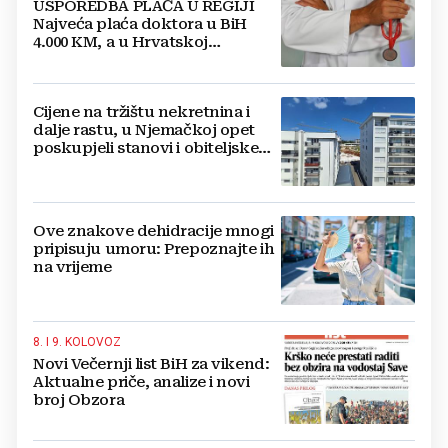
USPOREDBA PLAĆA U REGIJI
Najveća plaća doktora u BiH
4.000 KM, a u Hrvatskoj
najmanja 3.000 eura
Cijene na tržištu nekretnina i
dalje rastu, u Njemačkoj opet
poskupjeli stanovi i obiteljske
kuće
Ove znakove dehidracije mnogi
pripisuju umoru: Prepoznajte ih
na vrijeme
8. I 9. KOLOVOZ
Novi Večernji list BiH za vikend:
Aktualne priče, analize i novi
broj Obzora