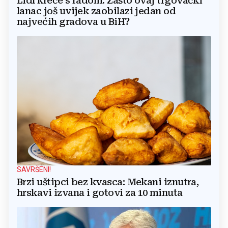
Lidl kreće s radom: Zašto ovaj trgovački
lanac još uvijek zaobilazi jedan od
najvećih gradova u BiH?
SAVRŠENI!
Brzi uštipci bez kvasca: Mekani iznutra,
hrskavi izvana i gotovi za 10 minuta