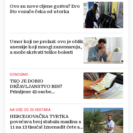
Ovo su nove cijene goriva? Evo
što vozače čeka od utorka
Umor koji ne prolazi: ovo je oblik
anemije koji mnogi zanemaruju,
a može skrivati teške bolesti
DONOSIMO
TKO JE DOBIO
DRŽAVLJANSTVO BIH?
Primljene 43 osobe...
NA VIŠE OD 30 HEKTARA
HERCEGOVAČKA TVRTKA
povećava broj stabala maslina s
11 na 13 tisuća! Iznenadit ćete se
kako ih štite