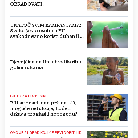
OBRADOVATI!
UNATOČ SVIM KAMPANJAMA:
Svaka šesta osoba u EU
svakodnevno koristi duhan ili
srodne proizvode
Djevojčica na Uni uhvatila ribu
golim rukama
LJETO ZA UDŽBENIKE
BiH se deseti dan prži na +40,
moguće redukcije; hoće li
država proglasiti nepogodu?
OVO JE 21 GRAD KOJI ĆE PRVI DOBITI LIDL