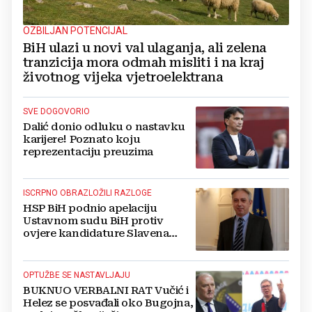
OZBILJAN POTENCIJAL
BiH ulazi u novi val ulaganja, ali zelena
tranzicija mora odmah misliti i na kraj
životnog vijeka vjetroelektrana
SVE DOGOVORIO
Dalić donio odluku o nastavku
karijere! Poznato koju
reprezentaciju preuzima
ISCRPNO OBRAZLOŽILI RAZLOGE
HSP BiH podnio apelaciju
Ustavnom sudu BiH protiv
ovjere kandidature Slavena
Kovačevića
OPTUŽBE SE NASTAVLJAJU
BUKNUO VERBALNI RAT Vučić i
Helez se posvađali oko Bugojna,