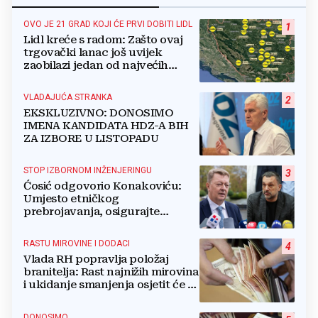
OVO JE 21 GRAD KOJI ĆE PRVI DOBITI LIDL
1
Lidl kreće s radom: Zašto ovaj
trgovački lanac još uvijek
zaobilazi jedan od najvećih
gradova u BiH?
VLADAJUĆA STRANKA
2
EKSKLUZIVNO: DONOSIMO
IMENA KANDIDATA HDZ-A BIH
ZA IZBORE U LISTOPADU
STOP IZBORNOM INŽENJERINGU
3
Ćosić odgovorio Konakoviću:
Umjesto etničkog
prebrojavanja, osigurajte
stvarnu ravnopravnost Hrvata
RASTU MIROVINE I DODACI
4
Vlada RH popravlja položaj
branitelja: Rast najnižih mirovina
i ukidanje smanjenja osjetit će se
i u BiH
DONOSIMO