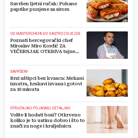
Savršen ljetni ručak: Pohane
paprike punjene sa sirom
OD MASTERCHEFA DO GASTROZVIJEZDE
Poznati hercegovački chef
Miroslav Miro Kordić ZA
VEČERNJAK OTKRIVA tajne
kulinarstva, nepoznate detalje iz
djetinjstva, životne ciljeve...
SAVRŠENI!
Brzi uštipci bez kvasca: Mekani
iznutra, hrskavi izvana i gotovi
za 10 minuta
STRUČNJACI POJASNILI DETALJNO
Volite li hodati bosi? Otkrveno
koliko je to ustinu dobro i što to
znači za noge i kralježnicu