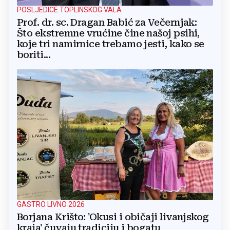
POSLJEDICE TOPLINSKOG VALA
Prof. dr. sc. Dragan Babić za Večernjak:
Što ekstremne vrućine čine našoj psihi,
koje tri namirnice trebamo jesti, kako se
boriti...
GASTRO LIVNO 2026
Borjana Krišto: 'Okusi i običaji livanjskog
kraja' čuvaju tradiciju i bogatu