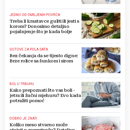
zgužvano
JEDNO OD OMILJENIH POVRĆA
Treba li krastavce guliti ili jesti s
korom? Donosimo detaljno
pojašnjenje što je kada bolje
GOTOVE ZA POLA SATA
Bez čekanja da se tijesto digne:
Brze rolice sa šunkom i sirom
BOL U TRBUHU
Kako prepoznati što vas boli -
jetra ili žučni mjehuru? Evo kada
potražiti pomoć
DOBRO JE ZNATI
Koliko meso stvarno može