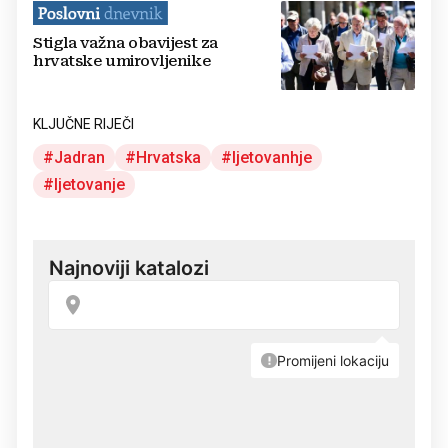
Stigla važna obavijest za
hrvatske umirovljenike
KLJUČNE RIJEČI
Jadran
Hrvatska
ljetovanhje
ljetovanje