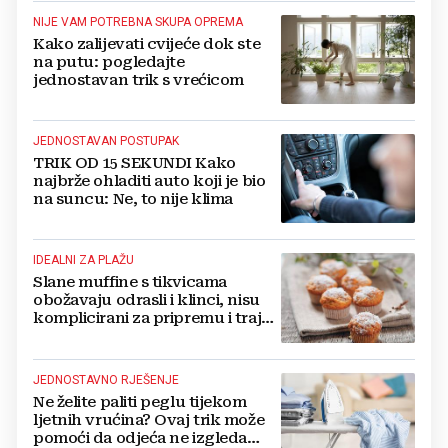
NIJE VAM POTREBNA SKUPA OPREMA
Kako zalijevati cvijeće dok ste
na putu: pogledajte
jednostavan trik s vrećicom
JEDNOSTAVAN POSTUPAK
TRIK OD 15 SEKUNDI Kako
najbrže ohladiti auto koji je bio
na suncu: Ne, to nije klima
IDEALNI ZA PLAŽU
Slane muffine s tikvicama
obožavaju odrasli i klinci, nisu
komplicirani za pripremu i traju
danima
JEDNOSTAVNO RJEŠENJE
Ne želite paliti peglu tijekom
ljetnih vrućina? Ovaj trik može
pomoći da odjeća ne izgleda