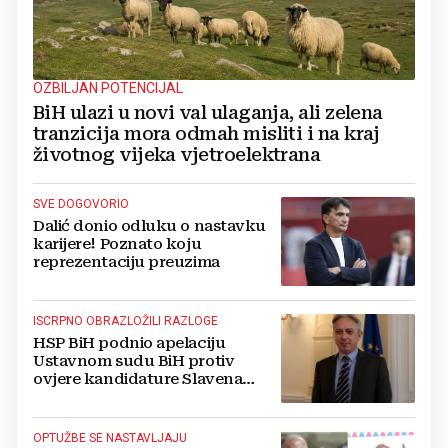
OZBILJAN POTENCIJAL
BiH ulazi u novi val ulaganja, ali zelena
tranzicija mora odmah misliti i na kraj
životnog vijeka vjetroelektrana
SVE DOGOVORIO
Dalić donio odluku o nastavku
karijere! Poznato koju
reprezentaciju preuzima
ISCRPNO OBRAZLOŽILI RAZLOGE
HSP BiH podnio apelaciju
Ustavnom sudu BiH protiv
ovjere kandidature Slavena
Kovačevića
OPTUŽBE SE NASTAVLJAJU