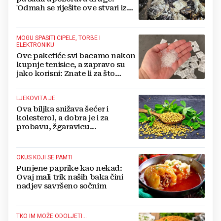
'Odmah se riješite ove stvari iz
svoje kuće'
MOGU SPASITI CIPELE, TORBE I
ELEKTRONIKU
Ove paketiće svi bacamo nakon
kupnje tenisice, a zapravo su
jako korisni: Znate li za što
služe?
LJEKOVITA JE
Ova biljka snižava šećer i
kolesterol, a dobra je i za
probavu, žgaravicu...
OKUS KOJI SE PAMTI
Punjene paprike kao nekad:
Ovaj mali trik naših baka čini
nadjev savršeno sočnim
TKO IM MOŽE ODOLJETI...