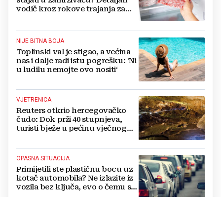
stajati u zamrzivaču? Detaljan
vodič kroz rokove trajanja za
sve vrste mesa
NIJE BITNA BOJA
Toplinski val je stigao, a većina
nas i dalje radi istu pogrešku: ‘Ni
u ludilu nemojte ovo nositi‘
VJETRENICA
Reuters otkrio hercegovačko
čudo: Dok prži 40 stupnjeva,
turisti bježe u pećinu vječnog
hlada
OPASNA SITUACIJA
Primijetili ste plastičnu bocu uz
kotač automobila? Ne izlazite iz
vozila bez ključa, evo o čemu se
radi
OD BOJNOG POLJA DO VISOKE MODE