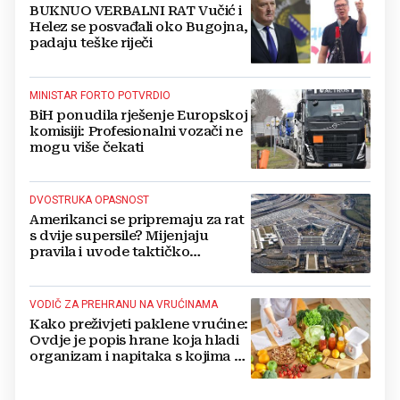
BUKNUO VERBALNI RAT Vučić i
Helez se posvađali oko Bugojna,
padaju teške riječi
MINISTAR FORTO POTVRDIO
BiH ponudila rješenje Europskoj
komisiji: Profesionalni vozači ne
mogu više čekati
DVOSTRUKA OPASNOST
Amerikanci se pripremaju za rat
s dvije supersile? Mijenjaju
pravila i uvode taktičko
nuklearno oružje
VODIČ ZA PREHRANU NA VRUĆINAMA
Kako preživjeti paklene vrućine:
Ovdje je popis hrane koja hladi
organizam i napitaka s kojima si
činite 'medvjeđu uslugu'