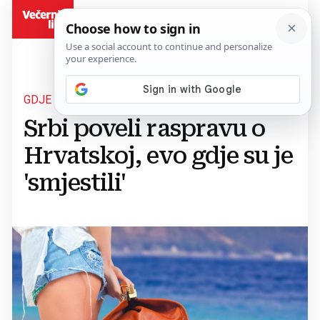
BiH
GDJE LJETOVATI?
Srbi poveli raspravu o
Hrvatskoj, evo gdje su je
'smjestili'