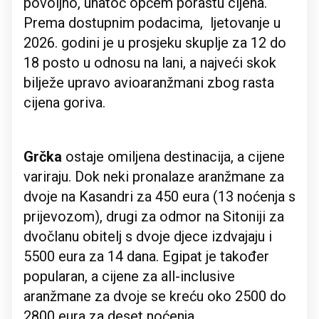
povoljno, unatoč općem porastu cijena.
Prema dostupnim podacima, ljetovanje u
2026. godini je u prosjeku skuplje za 12 do
18 posto u odnosu na lani, a najveći skok
bilježe upravo avioaranžmani zbog rasta
cijena goriva.
Grčka
ostaje omiljena destinacija, a cijene
variraju. Dok neki pronalaze aranžmane za
dvoje na Kasandri za 450 eura (13 noćenja s
prijevozom), drugi za odmor na Sitoniji za
dvočlanu obitelj s dvoje djece izdvajaju i
5500 eura za 14 dana. Egipat je također
popularan, a cijene za all-inclusive
aranžmane za dvoje se kreću oko 2500 do
2800 eura za deset noćenja.