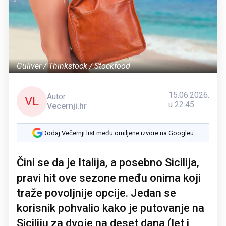
Guliver / Thinkstock / Stockfood
15.06.2026.
Autor
VL
u 22:45
Vecernji.hr
Dodaj Večernji list među omiljene izvore na Googleu
Čini se da je Italija, a posebno Sicilija,
pravi hit ove sezone među onima koji
traže povoljnije opcije. Jedan se
korisnik pohvalio kako je putovanje na
Siciliju za dvoje na deset dana (let i