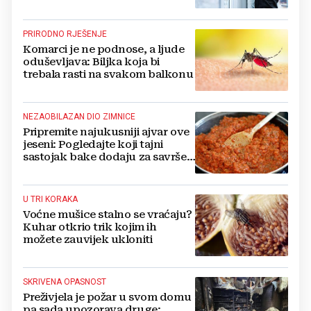
PRIRODNO RJEŠENJE
Komarci je ne podnose, a ljude
oduševljava: Biljka koja bi
trebala rasti na svakom balkonu
NEZAOBILAZAN DIO ZIMNICE
Pripremite najukusniji ajvar ove
jeseni: Pogledajte koji tajni
sastojak bake dodaju za savršen
okus
U TRI KORAKA
Voćne mušice stalno se vraćaju?
Kuhar otkrio trik kojim ih
možete zauvijek ukloniti
SKRIVENA OPASNOST
Preživjela je požar u svom domu
pa sada upozorava druge: