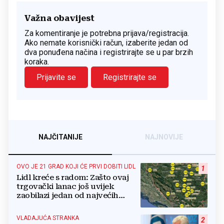
Važna obavijest
Za komentiranje je potrebna prijava/registracija.
Ako nemate korisnički račun, izaberite jedan od
dva ponuđena načina i registrirajte se u par brzih
koraka.
Prijavite se
Registrirajte se
NAJČITANIJE
NAJNOVIJE
OVO JE 21 GRAD KOJI ĆE PRVI DOBITI LIDL
1
Lidl kreće s radom: Zašto ovaj
trgovački lanac još uvijek
zaobilazi jedan od najvećih
gradova u BiH?
VLADAJUĆA STRANKA
2