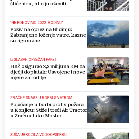
štićenicu, htio ju oženiti
"NE PONOVIMO 2022. GODINU"
Poziv na oprez na Blidinju:
Zabranjeno loženje vatre, kazne
su rigorozne
IZGLASAN OPSEŽAN PAKET
HBŽ osigurao 3,2 milijuna KM za
dječji doplatak: Usvojene i nove
mjere za rodilje
ZRAČNE SNAGE U BORBI S VATROM
Pojačanje u borbi protiv požara
u Konjicu: Stiže i treći Air Tractor
u Zračnu luku Mostar
SUŠA UGROZILA VODOOPSKRBU