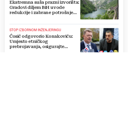
Ekstremna suša prazni izvorišta:
Gradovi diljem BiH uvode
redukcije i zabrane potrošnje
vode, posebno teško u
Hercegovini
STOP IZBORNOM INŽENJERINGU
Ćosić odgovorio Konakoviću:
Umjesto etničkog
prebrojavanja, osigurajte
stvarnu ravnopravnost Hrvata
RIGOROZNE MJERE
Oštrije kazne u HBŽ-u: Uvedena
objesna vožnja, kazne do 5.000
KM i trajno oduzimanje vozila
POSLJEDICE SUŠE
VIDEO Alarmantni prizori u BiH:
Rijeka u potpunosti presušila,
riba uginula