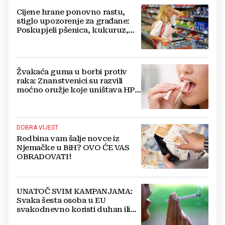
Cijene hrane ponovno rastu,
stiglo upozorenje za građane:
Poskupjeli pšenica, kukuruz,
šećer i biljna ulja
Žvakaća guma u borbi protiv
raka: Znanstvenici su razvili
moćno oružje koje uništava HPV
i bakterije
DOBRA VIJEST
Rodbina vam šalje novce iz
Njemačke u BiH? OVO ĆE VAS
OBRADOVATI!
UNATOČ SVIM KAMPANJAMA:
Svaka šesta osoba u EU
svakodnevno koristi duhan ili
srodne proizvode