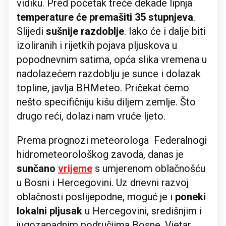
vidiku. Pred početak treće dekade lipnja
temperature će premašiti 35 stupnjeva
.
Slijedi
sušnije razdoblje
. Iako će i dalje biti
izoliranih i rijetkih pojava pljuskova u
popodnevnim satima, opća slika vremena u
nadolazećem razdoblju je sunce i dolazak
topline, javlja BHMeteo. Pričekat ćemo
nešto specifičniju kišu diljem zemlje. Što
drugo reći, dolazi nam vruće ljeto.
Prema prognozi meteorologa Federalnogi
hidrometeorološkog zavoda, danas je
sunčano
vrijeme
s umjerenom oblačnošću
u Bosni i Hercegovini. Uz dnevni razvoj
oblačnosti poslijepodne, moguć je i
poneki
lokalni pljusak
u Hercegovini, središnjim i
jugozapadnim područjima Bosne. Vjetar