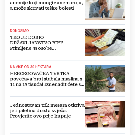
anemije koji mnogi zanemaruju,
a može skrivati teške bolesti
DONOSIMO
TKO JE DOBIO
DRŽAVLJANSTVO BIH?
Primljene 43 osobe...
NA VIŠE OD 30 HEKTARA
HERCEGOVAČKA TVRTKA
povećava broj stabala maslina s
11 na 13 tisuća! Iznenadit ćete se
kako ih štite
Jednostavan trik mesara otkriva
je li piletina doista svježa:
Provjerite ovo prije kupnje