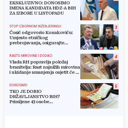
EKSKLUZIVNO: DONOSIMO
IMENA KANDIDATA HDZ-A BIH
ZA IZBORE U LISTOPADU
STOP IZBORNOM INŽENJERINGU
3
Ćosić odgovorio Konakoviću:
Umjesto etničkog
prebrojavanja, osigurajte
stvarnu ravnopravnost Hrvata
RASTU MIROVINE I DODACI
4
Vlada RH popravlja položaj
branitelja: Rast najnižih mirovina
i ukidanje smanjenja osjetit će se
i u BiH
DONOSIMO
5
TKO JE DOBIO
DRŽAVLJANSTVO BIH?
Primljene 43 osobe...