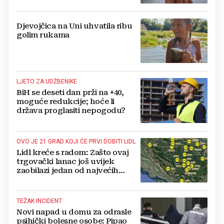
Djevojčica na Uni uhvatila ribu
golim rukama
LJETO ZA UDŽBENIKE
BiH se deseti dan prži na +40,
moguće redukcije; hoće li
država proglasiti nepogodu?
OVO JE 21 GRAD KOJI ĆE PRVI DOBITI LIDL
Lidl kreće s radom: Zašto ovaj
trgovački lanac još uvijek
zaobilazi jedan od najvećih
gradova u BiH?
TEŽAK INCIDENT
Novi napad u domu za odrasle
psihički bolesne osobe: Pipao