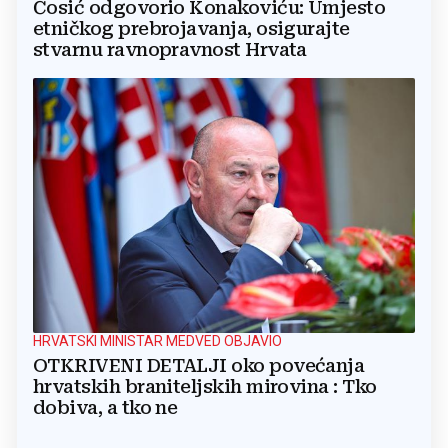
Ćosić odgovorio Konakoviću: Umjesto
etničkog prebrojavanja, osigurajte
stvarnu ravnopravnost Hrvata
HRVATSKI MINISTAR MEDVED OBJAVIO
OTKRIVENI DETALJI oko povećanja
hrvatskih braniteljskih mirovina : Tko
dobiva, a tko ne