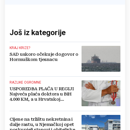
Još iz kategorije
KRAJ KRIZE?
SAD uskoro očekuje dogovor o
Hormuškom tjesnacu
RAZLIKE OGROMNE
USPOREDBA PLAĆA U REGIJI
Najveća plaća doktora u BiH
4.000 KM, a u Hrvatskoj
najmanja 3.000 eura
Cijene na tržištu nekretnina i
dalje rastu, u Njemačkoj opet
poskupjeli stanovi i obiteljske