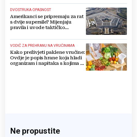
DVOSTRUKA OPASNOST
Amerikanci se pripremaju za rat
s dvije supersile? Mijenjaju
pravila i uvode taktičko
nuklearno oružje
VODIČ ZA PREHRANU NA VRUĆINAMA
Kako preživjeti paklene vrućine:
Ovdje je popis hrane koja hladi
organizam i napitaka s kojima si
činite 'medvjeđu uslugu'
Ne propustite