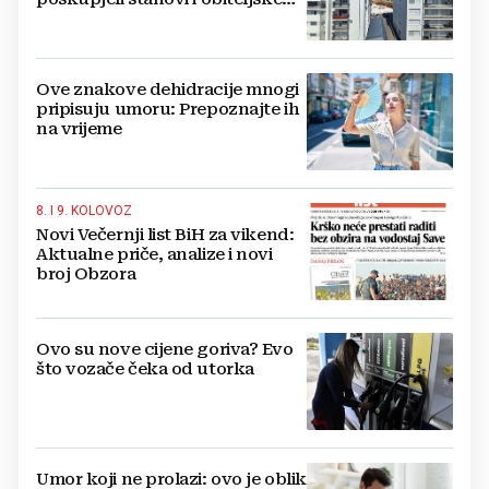
kuće
Ove znakove dehidracije mnogi
pripisuju umoru: Prepoznajte ih
na vrijeme
8. I 9. KOLOVOZ
Novi Večernji list BiH za vikend:
Aktualne priče, analize i novi
broj Obzora
Ovo su nove cijene goriva? Evo
što vozače čeka od utorka
Umor koji ne prolazi: ovo je oblik