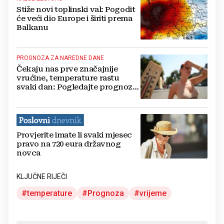
Stiže novi toplinski val: Pogodit
će veći dio Europe i širiti prema
Balkanu
PROGNOZA ZA NAREDNE DANE
Čekaju nas prve značajnije
vrućine, temperature rastu
svaki dan: Pogledajte prognozu
do četvrtka
Provjerite imate li svaki mjesec
pravo na 720 eura državnog
novca
KLJUČNE RIJEČI
temperature
Prognoza
vrijeme