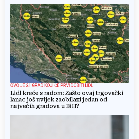
OVO JE 21 GRAD KOJI ĆE PRVI DOBITI LIDL
Lidl kreće s radom: Zašto ovaj trgovački
lanac još uvijek zaobilazi jedan od
najvećih gradova u BiH?