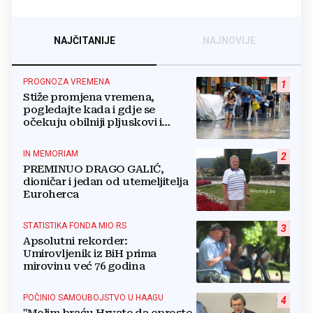
NAJČITANIJE
NAJNOVIJE
PROGNOZA VREMENA
1
Stiže promjena vremena,
pogledajte kada i gdje se
očekuju obilniji pljuskovi i
grmljavina
IN MEMORIAM
2
PREMINUO DRAGO GALIĆ,
dioničar i jedan od utemeljitelja
Euroherca
STATISTIKA FONDA MIO RS
3
Apsolutni rekorder:
Umirovljenik iz BiH prima
mirovinu već 76 godina
POČINIO SAMOUBOJSTVO U HAAGU
4