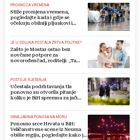
PROGNOZA VREMENA
Stiže promjena vremena,
pogledajte kada i gdje se
očekuju obilniji pljuskovi i
grmljavina
JE LI ODLUKA POSTALA ŽRTVA POLITIKE?
Zašto je Mostar ostao bez
novčane potpore za
novorođenčad, roditelji: „Ta
pomoć nam je itekako
potrebna“
POSTOJE RJEŠENJA
Učestala podrhtavanja tla
ponovno su otvorila pitanje
koliko je BiH spremna za jači
potres
GRMLJAVINA PONOSA NA MORU
Ponosno srce Hrvata u BiH:
Veličanstvene scene iz Neuma
obišle regiju, pogledajte kako je