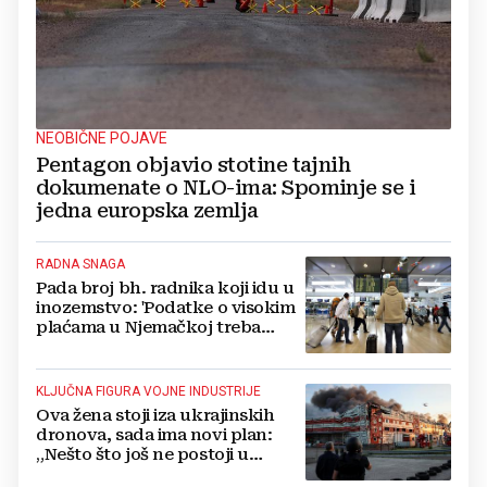
NEOBIČNE POJAVE
Pentagon objavio stotine tajnih
dokumenate o NLO-ima: Spominje se i
jedna europska zemlja
RADNA SNAGA
Pada broj bh. radnika koji idu u
inozemstvo: 'Podatke o visokim
plaćama u Njemačkoj treba
gledati s rezervom'
KLJUČNA FIGURA VOJNE INDUSTRIJE
Ova žena stoji iza ukrajinskih
dronova, sada ima novi plan:
„Nešto što još ne postoji u
svijetu“