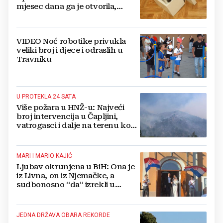
mjesec dana ga je otvorila,
pozlilo joj je
VIDEO Noć robotike privukla
veliki broj i djece i odraslih u
Travniku
U PROTEKLA 24 SATA
Više požara u HNŽ-u: Najveći
broj intervencija u Čapljini,
vatrogasci i dalje na terenu kod
Konjica
MARI I MARIO KAJIĆ
Ljubav okrunjena u BiH: Ona je
iz Livna, on iz Njemačke, a
sudbonosno “da” izrekli u
Kreševu, otkrili su zašto
JEDNA DRŽAVA OBARA REKORDE