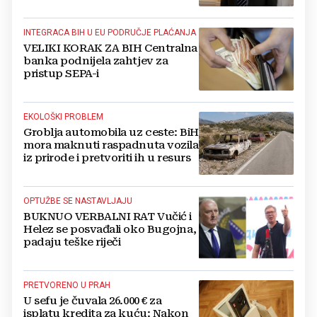
Kovačevića
INTEGRACA BIH U EU PODRUČJE PLAĆANJA
VELIKI KORAK ZA BIH Centralna
banka podnijela zahtjev za
pristup SEPA-i
EKOLOŠKI PROBLEM
Groblja automobila uz ceste: BiH
mora maknuti raspadnuta vozila
iz prirode i pretvoriti ih u resurs
OPTUŽBE SE NASTAVLJAJU
BUKNUO VERBALNI RAT Vučić i
Helez se posvađali oko Bugojna,
padaju teške riječi
PRETVORENO U PRAH
U sefu je čuvala 26.000 € za
isplatu kredita za kuću: Nakon