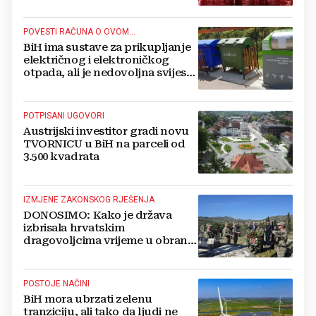
proslavljena "Oluja"
POVESTI RAČUNA O OVOM...
BiH ima sustave za prikupljanje
električnog i elektroničkog
otpada, ali je nedovoljna svijest
najveći problem
POTPISANI UGOVORI
Austrijski investitor gradi novu
TVORNICU u BiH na parceli od
3.500 kvadrata
IZMJENE ZAKONSKOG RJEŠENJA
DONOSIMO: Kako je država
izbrisala hrvatskim
dragovoljcima vrijeme u obrani
BiH
POSTOJE NAČINI
BiH mora ubrzati zelenu
tranziciju, ali tako da ljudi ne