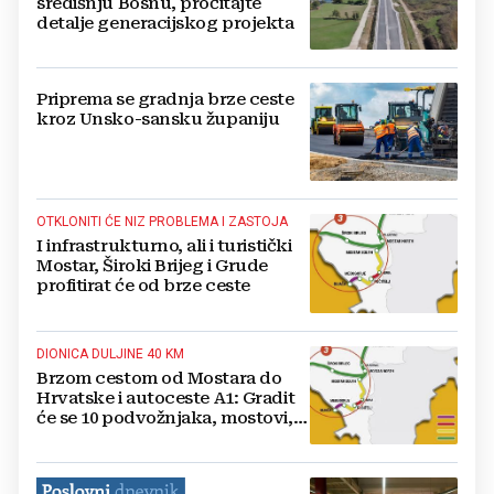
središnju Bosnu, pročitajte
detalje generacijskog projekta
Priprema se gradnja brze ceste
kroz Unsko-sansku županiju
OTKLONITI ĆE NIZ PROBLEMA I ZASTOJA
I infrastrukturno, ali i turistički
Mostar, Široki Brijeg i Grude
profitirat će od brze ceste
DIONICA DULJINE 40 KM
Brzom cestom od Mostara do
Hrvatske i autoceste A1: Gradit
će se 10 podvožnjaka, mostovi,
vijadukti, tunel...