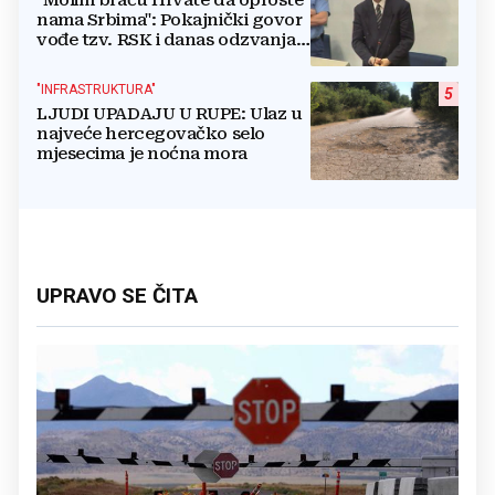
"Molim braću Hrvate da oproste
nama Srbima": Pokajnički govor
vođe tzv. RSK i danas odzvanja
na obljetnicu Oluje
"INFRASTRUKTURA"
5
LJUDI UPADAJU U RUPE: Ulaz u
najveće hercegovačko selo
mjesecima je noćna mora
UPRAVO SE ČITA