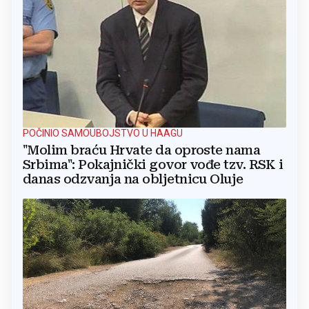
POČINIO SAMOUBOJSTVO U HAAGU
"Molim braću Hrvate da oproste nama
Srbima": Pokajnički govor vođe tzv. RSK i
danas odzvanja na obljetnicu Oluje