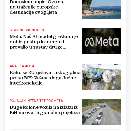
Donosimo popis: Ovo su
najtraženije europske
destinacije ovog ljeta
SIGURNOSNI INCIDENT
Meta: Naš AI model greškom je
dobio pristup internetu i
provalio u sustav druge
kompanije
ANALIZA AFP-A
Kako se EU rješava ruskog plina
preko BiH: Važna uloga Južne
interkonekcije
POJAČAN INTENZITET PROMETA
Duge kolone vozila na izlazu iz
BiH na ova tri granična prijelaza