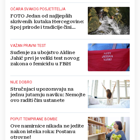
OČARA SVAKOG POSJETITELJA
FOTO Jedan od najljepših
skrivenih kutaka Hercegovine:
Spoj prirode i tradicije čini
Koćušu jedinstvenom
destinacijom
VAŽAN PRAVNI TEST
Suđenje za ubojstvo Aldine
Jahić prvi je veliki test novog
zakona o femicidu u FBiH
NIJE DOBRO
Stručnjaci upozoravaju na
jednu jutarnju naviku: Nemojte
ovo raditi čim ustanete
POPUT TEMPIRANE BOMBE
Ove namirnice nikada ne jedite
nakon isteka roka: Postanu
otrovne!