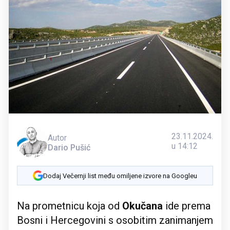
23.11.2024.
Autor
u 14:12
Dario Pušić
Dodaj Večernji list među omiljene izvore na Googleu
Na prometnicu koja od
Okučana
ide prema
Bosni i Hercegovini s osobitim zanimanjem