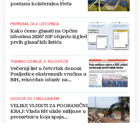
postanu kolateralna šteta
PRIPREMA ZA 4. LISTOPADA
Kako ćemo glasati na Općim
izborima 2026? SIP objavio izgled
prvih glasačkih listića
TISKANO IZDANJE, 6. KOLOVOZA
Večernji list u četvrtak donosi:
Posljedice ekstremnih vrućina u
BiH, rekordan odaziv na
Mladifestu, njemački projekt u
Grudama s plaćom od 2500 KM
UGOVOR OD 2 MILIJUNA KM
VELIKE VIJESTI ZA POGRANIČNI
KRAJ: Vlada RH ulaže milijune u
prometnicu koja spaja
Hercegovinu i Hrvatsku
OPĆE ZNANJE