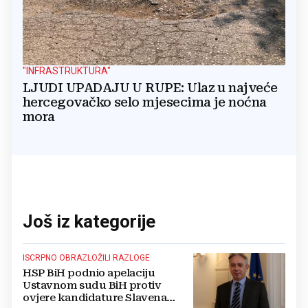
"INFRASTRUKTURA"
LJUDI UPADAJU U RUPE: Ulaz u najveće
hercegovačko selo mjesecima je noćna
mora
Još iz kategorije
ISCRPNO OBRAZLOŽILI RAZLOGE
HSP BiH podnio apelaciju
Ustavnom sudu BiH protiv
ovjere kandidature Slavena