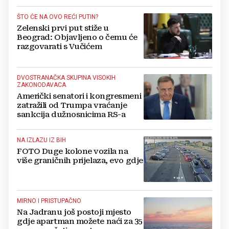
ŠTO ĆE NA OVO REĆI PUTIN?
Zelenski prvi put stiže u
Beograd: Objavljeno o čemu će
razgovarati s Vučićem
DVOSTRANAČKA SKUPINA VISOKIH
ZAKONODAVACA
Američki senatori i kongresmeni
zatražili od Trumpa vraćanje
sankcija dužnosnicima RS-a
NA IZLAZU IZ BIH
FOTO Duge kolone vozila na
više graničnih prijelaza, evo gdje
MIRNO I PRISTUPAČNO
Na Jadranu još postoji mjesto
gdje apartman možete naći za 35