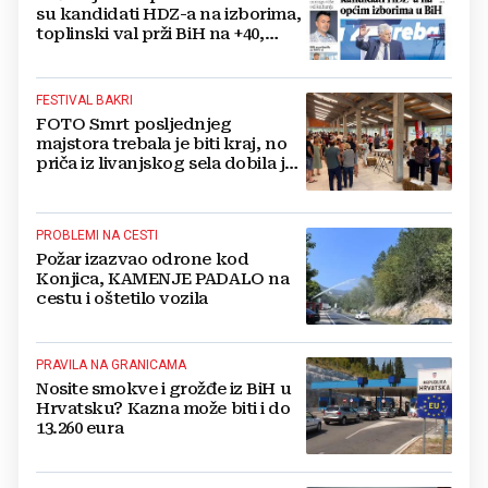
su kandidati HDZ-a na izborima,
toplinski val prži BiH na +40,
moguće redukcije...
FESTIVAL BAKRI
FOTO Smrt posljednjeg
majstora trebala je biti kraj, no
priča iz livanjskog sela dobila je
neočekivan nastavak
PROBLEMI NA CESTI
Požar izazvao odrone kod
Konjica, KAMENJE PADALO na
cestu i oštetilo vozila
PRAVILA NA GRANICAMA
Nosite smokve i grožđe iz BiH u
Hrvatsku? Kazna može biti i do
13.260 eura