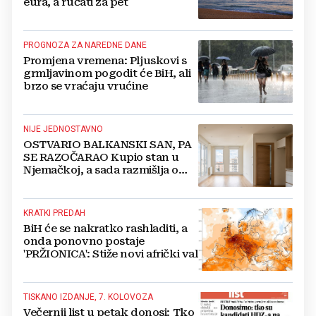
eura, a ručati za pet
PROGNOZA ZA NAREDNE DANE
Promjena vremena: Pljuskovi s
grmljavinom pogodit će BiH, ali
brzo se vraćaju vrućine
NIJE JEDNOSTAVNO
OSTVARIO BALKANSKI SAN, PA
SE RAZOČARAO Kupio stan u
Njemačkoj, a sada razmišlja o
povratku
KRATKI PREDAH
BiH će se nakratko rashladiti, a
onda ponovno postaje
'PRŽIONICA': Stiže novi afrički val
TISKANO IZDANJE, 7. KOLOVOZA
Večernji list u petak donosi: Tko