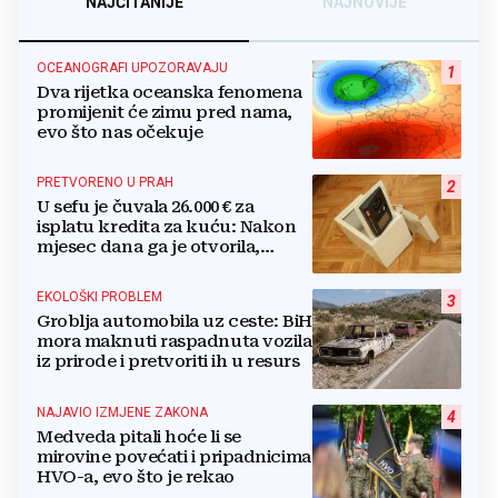
NAJČITANIJE
NAJNOVIJE
OCEANOGRAFI UPOZORAVAJU
1
Dva rijetka oceanska fenomena
promijenit će zimu pred nama,
evo što nas očekuje
PRETVORENO U PRAH
2
U sefu je čuvala 26.000 € za
isplatu kredita za kuću: Nakon
mjesec dana ga je otvorila,
pozlilo joj je
EKOLOŠKI PROBLEM
3
Groblja automobila uz ceste: BiH
mora maknuti raspadnuta vozila
iz prirode i pretvoriti ih u resurs
NAJAVIO IZMJENE ZAKONA
4
Medveda pitali hoće li se
mirovine povećati i pripadnicima
HVO-a, evo što je rekao