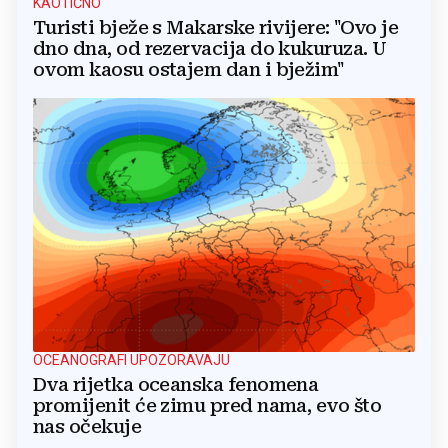
KAOTIČNO
Turisti bježe s Makarske rivijere: "Ovo je
dno dna, od rezervacija do kukuruza. U
ovom kaosu ostajem dan i bježim"
OCEANOGRAFI UPOZORAVAJU
Dva rijetka oceanska fenomena
promijenit će zimu pred nama, evo što
nas očekuje