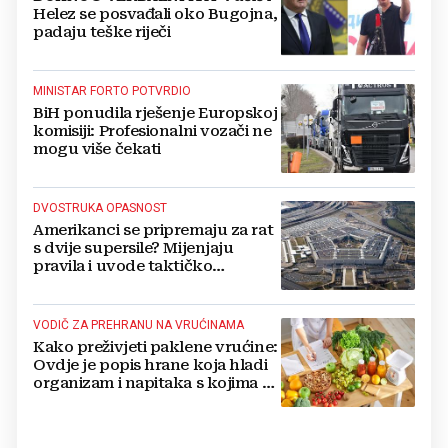
Helez se posvađali oko Bugojna,
padaju teške riječi
MINISTAR FORTO POTVRDIO
BiH ponudila rješenje Europskoj
komisiji: Profesionalni vozači ne
mogu više čekati
DVOSTRUKA OPASNOST
Amerikanci se pripremaju za rat
s dvije supersile? Mijenjaju
pravila i uvode taktičko
nuklearno oružje
VODIČ ZA PREHRANU NA VRUĆINAMA
Kako preživjeti paklene vrućine:
Ovdje je popis hrane koja hladi
organizam i napitaka s kojima si
činite 'medvjeđu uslugu'