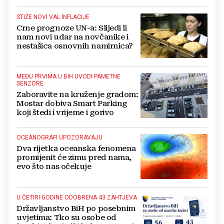
Jajca
STIŽE NOVI VAL INFLACIJE
Crne prognoze UN-a: Slijedi li
nam novi udar na novčanike i
nestašica osnovnih namirnica?
MEĐU PRVIMA U BIH UVODI PAMETNE
SENZORE
Zaboravite na kruženje gradom:
Mostar dobiva Smart Parking
koji štedi i vrijeme i gorivo
OCEANOGRAFI UPOZORAVAJU
Dva rijetka oceanska fenomena
promijenit će zimu pred nama,
evo što nas očekuje
U ČETIRI GODINE ODOBRENA 43 ZAHTJEVA
Državljanstvo BiH po posebnim
uvjetima: Tko su osobe od