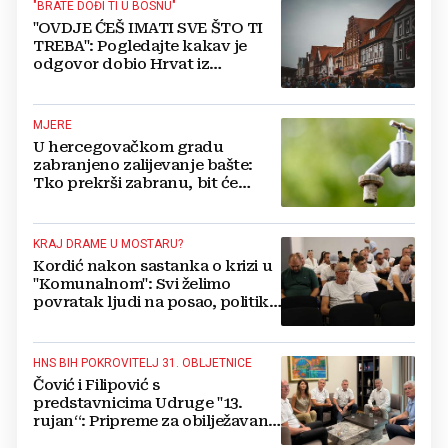
"BRATE DOĐI TI U BOSNU"
"OVDJE ĆEŠ IMATI SVE ŠTO TI
TREBA": Pogledajte kakav je
odgovor dobio Hrvat iz
Münchena kad je pitao treba li
se vratiti kući
MJERE
U hercegovačkom gradu
zabranjeno zalijevanje bašte:
Tko prekrši zabranu, bit će
isključen s mreže i novčano
kažnjen
KRAJ DRAME U MOSTARU?
Kordić nakon sastanka o krizi u
"Komunalnom": Svi želimo
povratak ljudi na posao, politika
mora dalje od ovoga
HNS BIH POKROVITELJ 31. OBLJETNICE
Čović i Filipović s
predstavnicima Udruge "13.
rujan“: Pripreme za obilježavanje
oslobođenja kraljevskog grada