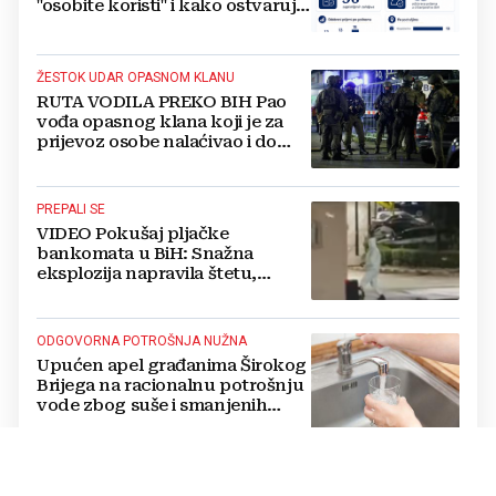
"osobite koristi" i kako ostvaruju
to pravo?
ŽESTOK UDAR OPASNOM KLANU
RUTA VODILA PREKO BIH Pao
vođa opasnog klana koji je za
prijevoz osobe nalaćivao i do
10.000 eura
PREPALI SE
VIDEO Pokušaj pljačke
bankomata u BiH: Snažna
eksplozija napravila štetu,
stanari natjerali pljačkaše u bijeg
ODGOVORNA POTROŠNJA NUŽNA
Upućen apel građanima Širokog
Brijega na racionalnu potrošnju
vode zbog suše i smanjenih
zaliha
NAJAVIO IZMJENE ZAKONA