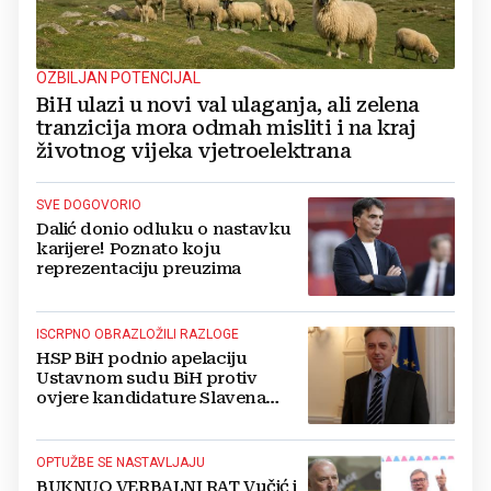
OZBILJAN POTENCIJAL
BiH ulazi u novi val ulaganja, ali zelena
tranzicija mora odmah misliti i na kraj
životnog vijeka vjetroelektrana
SVE DOGOVORIO
Dalić donio odluku o nastavku
karijere! Poznato koju
reprezentaciju preuzima
ISCRPNO OBRAZLOŽILI RAZLOGE
HSP BiH podnio apelaciju
Ustavnom sudu BiH protiv
ovjere kandidature Slavena
Kovačevića
OPTUŽBE SE NASTAVLJAJU
BUKNUO VERBALNI RAT Vučić i