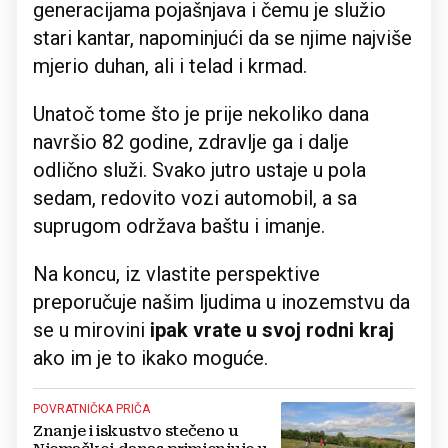
generacijama pojašnjava i čemu je služio
stari kantar, napominjući da se njime najviše
mjerio duhan, ali i telad i krmad.
Unatoč tome što je prije nekoliko dana
navršio 82 godine, zdravlje ga i dalje
odlično služi. Svako jutro ustaje u pola
sedam, redovito vozi automobil, a sa
suprugom održava baštu i imanje.
Na koncu, iz vlastite perspektive
preporučuje našim ljudima u inozemstvu da
se u mirovini
ipak vrate u svoj rodni kraj
ako im je to ikako moguće.
POVRATNIČKA PRIČA
Znanje i iskustvo stečeno u