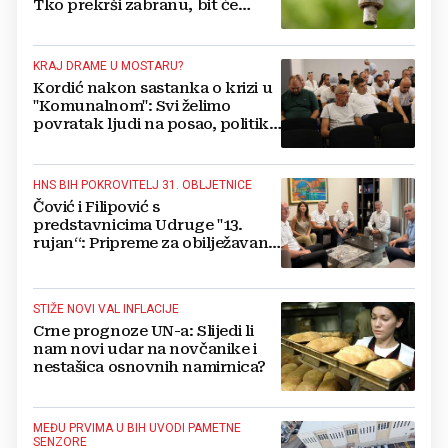
Tko prekrši zabranu, bit će
isključen s mreže i novčano
kažnjen
KRAJ DRAME U MOSTARU?
Kordić nakon sastanka o krizi u
"Komunalnom": Svi želimo
povratak ljudi na posao, politika
mora dalje od ovoga
HNS BIH POKROVITELJ 31. OBLJETNICE
Čović i Filipović s
predstavnicima Udruge "13.
rujan“: Pripreme za obilježavanje
oslobođenja kraljevskog grada
Jajca
STIŽE NOVI VAL INFLACIJE
Crne prognoze UN-a: Slijedi li
nam novi udar na novčanike i
nestašica osnovnih namirnica?
MEĐU PRVIMA U BIH UVODI PAMETNE
SENZORE