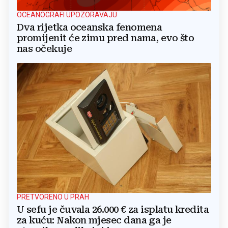
OCEANOGRAFI UPOZORAVAJU
Dva rijetka oceanska fenomena
promijenit će zimu pred nama, evo što
nas očekuje
PRETVORENO U PRAH
U sefu je čuvala 26.000 € za isplatu kredita
za kuću: Nakon mjesec dana ga je