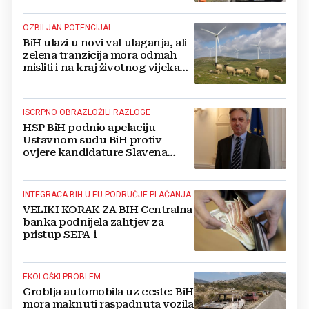
OZBILJAN POTENCIJAL
BiH ulazi u novi val ulaganja, ali
zelena tranzicija mora odmah
misliti i na kraj životnog vijeka
vjetroelektrana
ISCRPNO OBRAZLOŽILI RAZLOGE
HSP BiH podnio apelaciju
Ustavnom sudu BiH protiv
ovjere kandidature Slavena
Kovačevića
INTEGRACA BIH U EU PODRUČJE PLAĆANJA
VELIKI KORAK ZA BIH Centralna
banka podnijela zahtjev za
pristup SEPA-i
EKOLOŠKI PROBLEM
Groblja automobila uz ceste: BiH
mora maknuti raspadnuta vozila