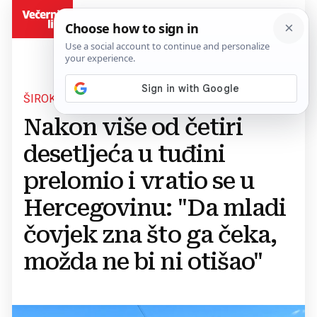
BiH
ŠIROKI BRIJEG
Nakon više od četiri
desetljeća u tuđini
prelomio i vratio se u
Hercegovinu: "Da mladi
čovjek zna što ga čeka,
možda ne bi ni otišao"