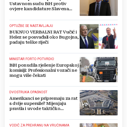
Ustavnom sudu BiH protiv
ovjere kandidature Slavena
Kovačevića
OPTUŽBE SE NASTAVLJAJU
BUKNUO VERBALNI RAT Vučić i
Helez se posvađali oko Bugojna,
padaju teške riječi
MINISTAR FORTO POTVRDIO
BiH ponudila rješenje Europskoj
komisiji: Profesionalni vozači ne
mogu više čekati
DVOSTRUKA OPASNOST
Amerikanci se pripremaju za rat
s dvije supersile? Mijenjaju
pravila i uvode taktičko
nuklearno oružje
VODIČ ZA PREHRANU NA VRUĆINAMA