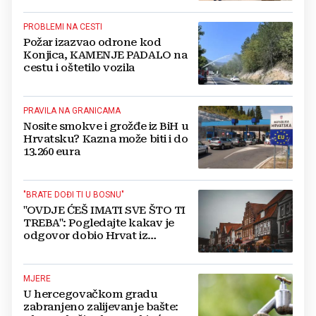
PROBLEMI NA CESTI
Požar izazvao odrone kod
Konjica, KAMENJE PADALO na
cestu i oštetilo vozila
PRAVILA NA GRANICAMA
Nosite smokve i grožđe iz BiH u
Hrvatsku? Kazna može biti i do
13.260 eura
"BRATE DOĐI TI U BOSNU"
"OVDJE ĆEŠ IMATI SVE ŠTO TI
TREBA": Pogledajte kakav je
odgovor dobio Hrvat iz
Münchena kad je pitao treba li
se vratiti kući
MJERE
U hercegovačkom gradu
zabranjeno zalijevanje bašte: