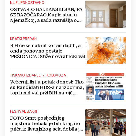
NIJE JEDNOSTAVNO
OSTVARIO BALKANSKI SAN, PA
SE RAZOČARAO Kupio stan u
Njemačkoj, a sada razmišlja o
povratku
KRATKI PREDAH
BiH će se nakratko rashladiti, a
onda ponovno postaje
'PRŽIONICA': Stiže novi afrički val
TISKANO IZDANJE, 7. KOLOVOZA
Večernji list u petak donosi: Tko
su kandidati HDZ-a na izborima,
toplinski val prži BiH na +40,
moguće redukcije...
FESTIVAL BAKRI
FOTO Smrt posljednjeg
majstora trebala je biti kraj, no
priča iz livanjskog sela dobila je
neočekivan nastavak