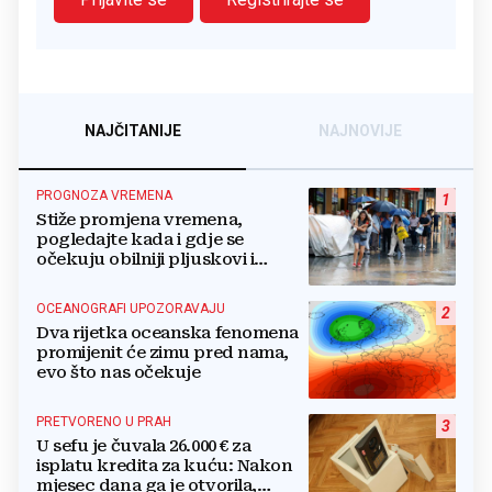
NAJČITANIJE
NAJNOVIJE
PROGNOZA VREMENA
1
Stiže promjena vremena,
pogledajte kada i gdje se
očekuju obilniji pljuskovi i
grmljavina
OCEANOGRAFI UPOZORAVAJU
2
Dva rijetka oceanska fenomena
promijenit će zimu pred nama,
evo što nas očekuje
PRETVORENO U PRAH
3
U sefu je čuvala 26.000 € za
isplatu kredita za kuću: Nakon
mjesec dana ga je otvorila,