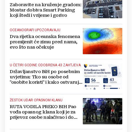
Zaboravite na kruženje gradom:
Mostar dobiva Smart Parking
koji štedi i vrijeme i gorivo
OCEANOGRAFI UPOZORAVAJU
Dva rijetka oceanska fenomena
promijenit će zimu pred nama,
evo što nas očekuje
U ČETIRI GODINE ODOBRENA 43 ZAHTJEVA
Državljanstvo BiH po posebnim
uvjetima: Tko su osobe od
"osobite koristi" i kako ostvaruju
to pravo?
ŽESTOK UDAR OPASNOM KLANU
RUTA VODILA PREKO BIH Pao
vođa opasnog klana koji je za
prijevoz osobe nalaćivao i do
10.000 eura