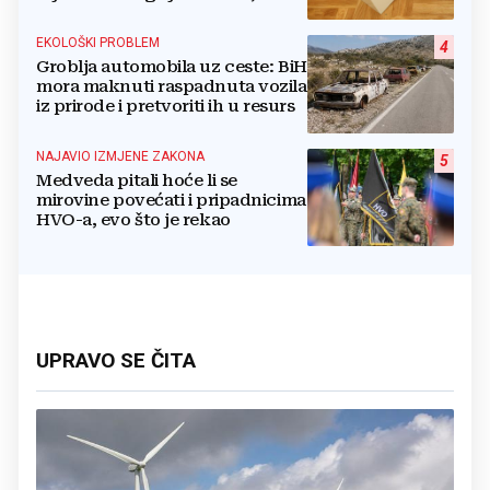
pozlilo joj je
EKOLOŠKI PROBLEM
4
Groblja automobila uz ceste: BiH
mora maknuti raspadnuta vozila
iz prirode i pretvoriti ih u resurs
NAJAVIO IZMJENE ZAKONA
5
Medveda pitali hoće li se
mirovine povećati i pripadnicima
HVO-a, evo što je rekao
UPRAVO SE ČITA