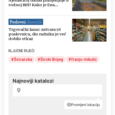
Njemačkoj danas primjenjuje u
rodnoj BiH! Kako je Ena
pokrenula biznis!
Trgovački lanac zatvara 50
poslovnica, dio radnika je već
dobilo otkaz
KLJUČNE RIJEČI
Švicarska
Široki Brijeg
franjo mikulić