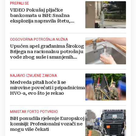
PREPALI SE
VIDEO Pokušaj pljačke
bankomata u BiH: Snažna
eksplozija napravila štetu,
stanari natjerali pljačkaše u bijeg
ODGOVORNA POTROŠNJA NUŽNA
Upućen apel građanima Širokog
Brijega na racionalnu potrošnju
vode zbog suše i smanjenih
zaliha
NAJAVIO IZMJENE ZAKONA
Medveda pitali hoće li se
mirovine povećati i pripadnicima
HVO-a, evo što je rekao
MINISTAR FORTO POTVRDIO
BiH ponudila rješenje Europskoj
komisiji: Profesionalni vozači ne
mogu više čekati