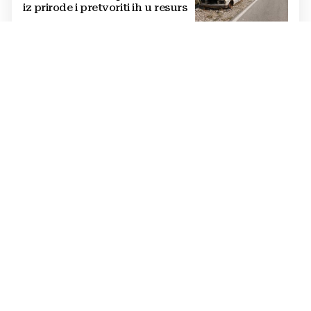
iz prirode i pretvoriti ih u resurs
OPTUŽBE SE NASTAVLJAJU
BUKNUO VERBALNI RAT Vučić i
Helez se posvađali oko Bugojna,
padaju teške riječi
PRETVORENO U PRAH
U sefu je čuvala 26.000 € za
isplatu kredita za kuću: Nakon
mjesec dana ga je otvorila,
pozlilo joj je
VIDEO Noć robotike privukla
veliki broj i djece i odraslih u
Travniku
U PROTEKLA 24 SATA