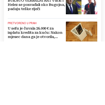
BUKNUO VERBALNI RAT Vučić i
Helez se posvađali oko Bugojna,
padaju teške riječi
PRETVORENO U PRAH
U sefu je čuvala 26.000 € za
isplatu kredita za kuću: Nakon
mjesec dana ga je otvorila,
pozlilo joj je
VIDEO Noć robotike privukla
veliki broj i djece i odraslih u
Travniku
U PROTEKLA 24 SATA
Više požara u HNŽ-u: Najveći
broj intervencija u Čapljini,
vatrogasci i dalje na terenu kod
Konjica