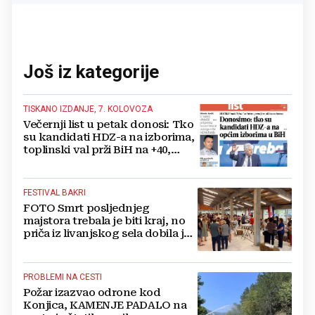
Još iz kategorije
TISKANO IZDANJE, 7. KOLOVOZA
Večernji list u petak donosi: Tko
su kandidati HDZ-a na izborima,
toplinski val prži BiH na +40,
moguće redukcije...
FESTIVAL BAKRI
FOTO Smrt posljednjeg
majstora trebala je biti kraj, no
priča iz livanjskog sela dobila je
neočekivan nastavak
PROBLEMI NA CESTI
Požar izazvao odrone kod
Konjica, KAMENJE PADALO na