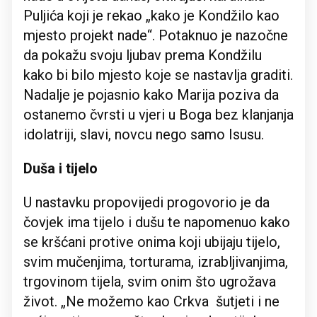
Puljića koji je rekao „kako je Kondžilo kao
mjesto projekt nade“. Potaknuo je nazočne
da pokažu svoju ljubav prema Kondžilu
kako bi bilo mjesto koje se nastavlja graditi.
Nadalje je pojasnio kako Marija poziva da
ostanemo čvrsti u vjeri u Boga bez klanjanja
idolatriji, slavi, novcu nego samo Isusu.
Duša i tijelo
U nastavku propovijedi progovorio je da
čovjek ima tijelo i dušu te napomenuo kako
se kršćani protive onima koji ubijaju tijelo,
svim mučenjima, torturama, izrabljivanjima,
trgovinom tijela, svim onim što ugrožava
život. „Ne možemo kao Crkva šutjeti i ne