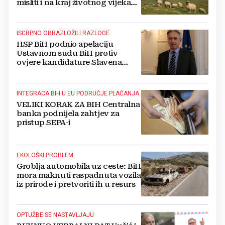
misliti i na kraj životnog vijeka
vjetroelektrana
ISCRPNO OBRAZLOŽILI RAZLOGE
HSP BiH podnio apelaciju
Ustavnom sudu BiH protiv
ovjere kandidature Slavena
Kovačevića
INTEGRACA BIH U EU PODRUČJE PLAĆANJA
VELIKI KORAK ZA BIH Centralna
banka podnijela zahtjev za
pristup SEPA-i
EKOLOŠKI PROBLEM
Groblja automobila uz ceste: BiH
mora maknuti raspadnuta vozila
iz prirode i pretvoriti ih u resurs
OPTUŽBE SE NASTAVLJAJU