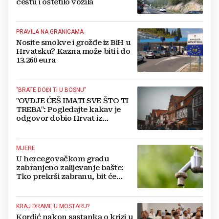
cestu i oštetilo vozila
PRAVILA NA GRANICAMA
Nosite smokve i grožđe iz BiH u
Hrvatsku? Kazna može biti i do
13.260 eura
"BRATE DOĐI TI U BOSNU"
"OVDJE ĆEŠ IMATI SVE ŠTO TI
TREBA": Pogledajte kakav je
odgovor dobio Hrvat iz
Münchena kad je pitao treba li
se vratiti kući
MJERE
U hercegovačkom gradu
zabranjeno zalijevanje bašte:
Tko prekrši zabranu, bit će
isključen s mreže i novčano
kažnjen
KRAJ DRAME U MOSTARU?
Kordić nakon sastanka o krizi u