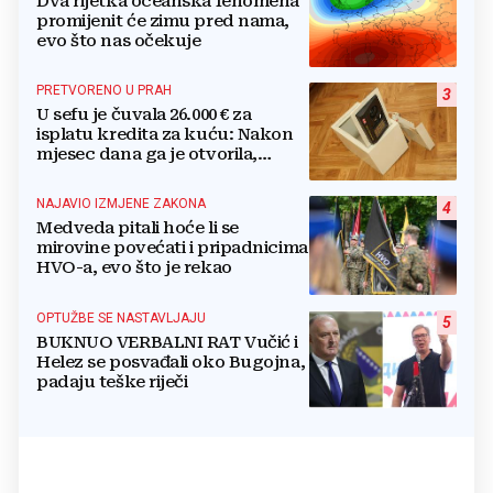
Dva rijetka oceanska fenomena
promijenit će zimu pred nama,
evo što nas očekuje
PRETVORENO U PRAH
3
U sefu je čuvala 26.000 € za
isplatu kredita za kuću: Nakon
mjesec dana ga je otvorila,
pozlilo joj je
NAJAVIO IZMJENE ZAKONA
4
Medveda pitali hoće li se
mirovine povećati i pripadnicima
HVO-a, evo što je rekao
OPTUŽBE SE NASTAVLJAJU
5
BUKNUO VERBALNI RAT Vučić i
Helez se posvađali oko Bugojna,
padaju teške riječi