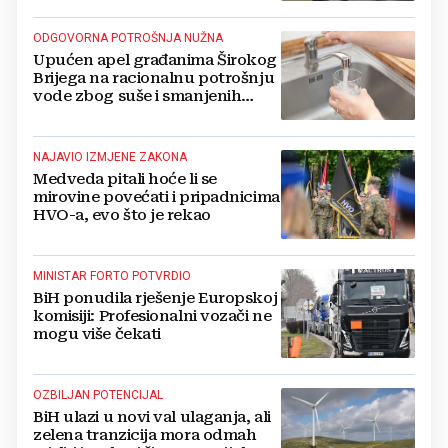
ODGOVORNA POTROŠNJA NUŽNA
Upućen apel građanima Širokog
Brijega na racionalnu potrošnju
vode zbog suše i smanjenih
zaliha
NAJAVIO IZMJENE ZAKONA
Medveda pitali hoće li se
mirovine povećati i pripadnicima
HVO-a, evo što je rekao
MINISTAR FORTO POTVRDIO
BiH ponudila rješenje Europskoj
komisiji: Profesionalni vozači ne
mogu više čekati
OZBILJAN POTENCIJAL
BiH ulazi u novi val ulaganja, ali
zelena tranzicija mora odmah