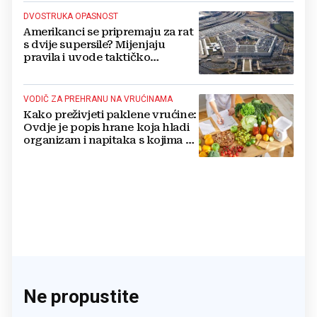
DVOSTRUKA OPASNOST
Amerikanci se pripremaju za rat
s dvije supersile? Mijenjaju
pravila i uvode taktičko
nuklearno oružje
VODIČ ZA PREHRANU NA VRUĆINAMA
Kako preživjeti paklene vrućine:
Ovdje je popis hrane koja hladi
organizam i napitaka s kojima si
činite 'medvjeđu uslugu'
Ne propustite