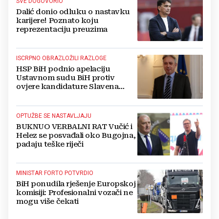
SVE DOGOVORIO
Dalić donio odluku o nastavku
karijere! Poznato koju
reprezentaciju preuzima
ISCRPNO OBRAZLOŽILI RAZLOGE
HSP BiH podnio apelaciju
Ustavnom sudu BiH protiv
ovjere kandidature Slavena
Kovačevića
OPTUŽBE SE NASTAVLJAJU
BUKNUO VERBALNI RAT Vučić i
Helez se posvađali oko Bugojna,
padaju teške riječi
MINISTAR FORTO POTVRDIO
BiH ponudila rješenje Europskoj
komisiji: Profesionalni vozači ne
mogu više čekati