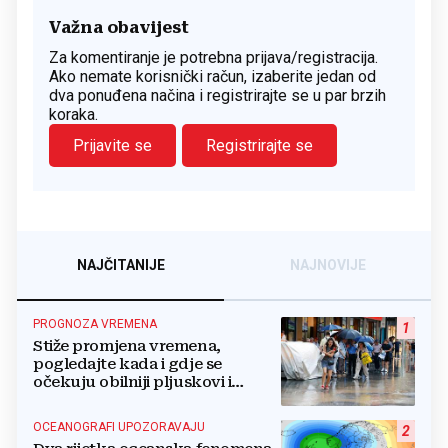
Važna obavijest
Za komentiranje je potrebna prijava/registracija.
Ako nemate korisnički račun, izaberite jedan od
dva ponuđena načina i registrirajte se u par brzih
koraka.
Prijavite se
Registrirajte se
NAJČITANIJE
NAJNOVIJE
PROGNOZA VREMENA
1
Stiže promjena vremena,
pogledajte kada i gdje se
očekuju obilniji pljuskovi i
grmljavina
OCEANOGRAFI UPOZORAVAJU
2