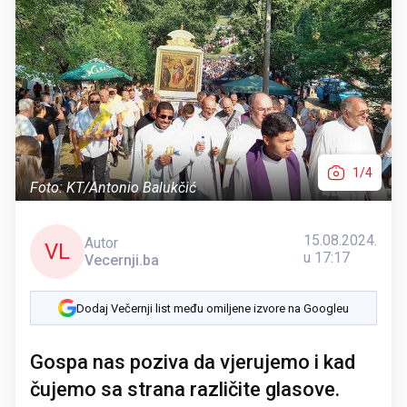
1/4
Foto: KT/Antonio Balukčić
15.08.2024.
Autor
VL
u 17:17
Vecernji.ba
Dodaj Večernji list među omiljene izvore na Googleu
Gospa nas poziva da vjerujemo i kad
čujemo sa strana različite glasove.