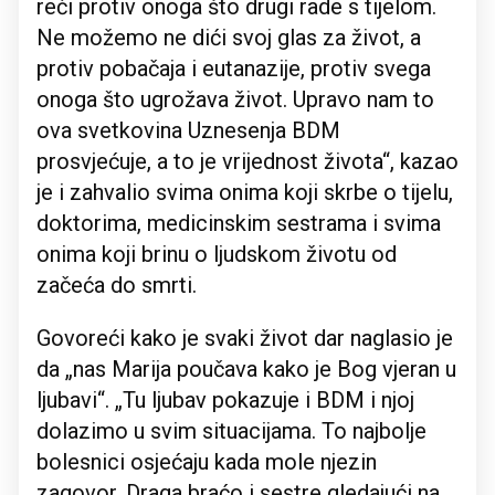
reći protiv onoga što drugi rade s tijelom.
Ne možemo ne dići svoj glas za život, a
protiv pobačaja i eutanazije, protiv svega
onoga što ugrožava život. Upravo nam to
ova svetkovina Uznesenja BDM
prosvjećuje, a to je vrijednost života“, kazao
je i zahvalio svima onima koji skrbe o tijelu,
doktorima, medicinskim sestrama i svima
onima koji brinu o ljudskom životu od
začeća do smrti.
Govoreći kako je svaki život dar naglasio je
da „nas Marija poučava kako je Bog vjeran u
ljubavi“. „Tu ljubav pokazuje i BDM i njoj
dolazimo u svim situacijama. To najbolje
bolesnici osjećaju kada mole njezin
zagovor. Draga braćo i sestre gledajući na