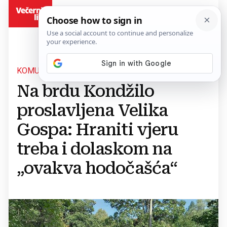
BiH
KOMUŠINA KOD TESLIĆA
Na brdu Kondžilo
proslavljena Velika
Gospa: Hraniti vjeru
treba i dolaskom na
„ovakva hodočašća“