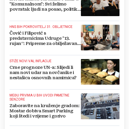
"Komunalnom": Svi želimo
povratak ljudi na posao, politika
mora dalje od ovoga
HNS BIH POKROVITELJ 31. OBLJETNICE
Čović i Filipović s
predstavnicima Udruge "13.
rujan“: Pripreme za obilježavanje
oslobođenja kraljevskog grada
Jajca
STIŽE NOVI VAL INFLACIJE
Crne prognoze UN-a: Slijedi li
nam novi udar na novčanike i
nestašica osnovnih namirnica?
MEĐU PRVIMA U BIH UVODI PAMETNE
SENZORE
Zaboravite na kruženje gradom:
Mostar dobiva Smart Parking
koji štedi i vrijeme i gorivo