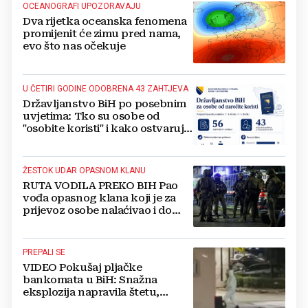
OCEANOGRAFI UPOZORAVAJU
Dva rijetka oceanska fenomena
promijenit će zimu pred nama,
evo što nas očekuje
U ČETIRI GODINE ODOBRENA 43 ZAHTJEVA
Državljanstvo BiH po posebnim
uvjetima: Tko su osobe od
"osobite koristi" i kako ostvaruju
to pravo?
ŽESTOK UDAR OPASNOM KLANU
RUTA VODILA PREKO BIH Pao
vođa opasnog klana koji je za
prijevoz osobe nalaćivao i do
10.000 eura
PREPALI SE
VIDEO Pokušaj pljačke
bankomata u BiH: Snažna
eksplozija napravila štetu,
stanari natjerali pljačkaše u bijeg