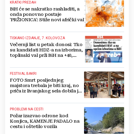
KRATKI PREDAH
BiH će se nakratko rashladiti, a
onda ponovno postaje
'PRŽIONICA': Stiže novi afrički val
TISKANO IZDANJE, 7. KOLOVOZA
Večernji list u petak donosi: Tko
su kandidati HDZ-a na izborima,
toplinski val prži BiH na +40,
moguće redukcije...
FESTIVAL BAKRI
FOTO Smrt posljednjeg
majstora trebala je biti kraj, no
priča iz livanjskog sela dobila je
neočekivan nastavak
PROBLEMI NA CESTI
Požar izazvao odrone kod
Konjica, KAMENJE PADALO na
cestu i oštetilo vozila