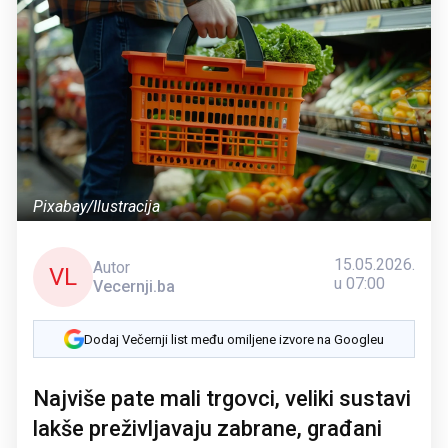
Pixabay/Ilustracija
15.05.2026.
Autor
VL
u 07:00
Vecernji.ba
Dodaj Večernji list među omiljene izvore na Googleu
Najviše pate mali trgovci, veliki sustavi
lakše preživljavaju zabrane, građani