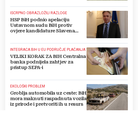
ISCRPNO OBRAZLOŽILI RAZLOGE
HSP BiH podnio apelaciju
Ustavnom sudu BiH protiv
ovjere kandidature Slavena
Kovačevića
INTEGRACA BIH U EU PODRUČJE PLAĆANJA
VELIKI KORAK ZA BIH Centralna
banka podnijela zahtjev za
pristup SEPA-i
EKOLOŠKI PROBLEM
Groblja automobila uz ceste: BiH
mora maknuti raspadnuta vozila
iz prirode i pretvoriti ih u resurs
OPTUŽBE SE NASTAVLJAJU
BUKNUO VERBALNI RAT Vučić i
Helez se posvađali oko Bugojna,