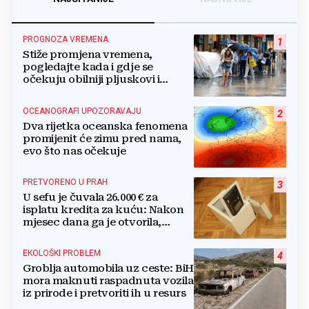
PROGNOZA VREMENA
1
Stiže promjena vremena,
pogledajte kada i gdje se
očekuju obilniji pljuskovi i
grmljavina
OCEANOGRAFI UPOZORAVAJU
2
Dva rijetka oceanska fenomena
promijenit će zimu pred nama,
evo što nas očekuje
PRETVORENO U PRAH
3
U sefu je čuvala 26.000 € za
isplatu kredita za kuću: Nakon
mjesec dana ga je otvorila,
pozlilo joj je
EKOLOŠKI PROBLEM
4
Groblja automobila uz ceste: BiH
mora maknuti raspadnuta vozila
iz prirode i pretvoriti ih u resurs