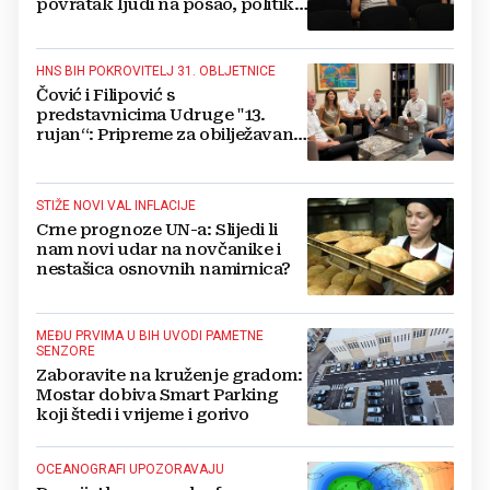
povratak ljudi na posao, politika
mora dalje od ovoga
HNS BIH POKROVITELJ 31. OBLJETNICE
Čović i Filipović s
predstavnicima Udruge "13.
rujan“: Pripreme za obilježavanje
oslobođenja kraljevskog grada
Jajca
STIŽE NOVI VAL INFLACIJE
Crne prognoze UN-a: Slijedi li
nam novi udar na novčanike i
nestašica osnovnih namirnica?
MEĐU PRVIMA U BIH UVODI PAMETNE
SENZORE
Zaboravite na kruženje gradom:
Mostar dobiva Smart Parking
koji štedi i vrijeme i gorivo
OCEANOGRAFI UPOZORAVAJU