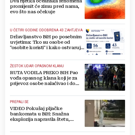
Dva rijetka oceanska fenomena
promijenit će zimu pred nama,
evo što nas očekuje
U ČETIRI GODINE ODOBRENA 43 ZAHTJEVA
Državljanstvo BiH po posebnim
uvjetima: Tko su osobe od
"osobite koristi" i kako ostvaruju
to pravo?
ŽESTOK UDAR OPASNOM KLANU
RUTA VODILA PREKO BIH Pao
vođa opasnog klana koji je za
prijevoz osobe nalaćivao i do
10.000 eura
PREPALI SE
VIDEO Pokušaj pljačke
bankomata u BiH: Snažna
eksplozija napravila štetu,
stanari natjerali pljačkaše u bijeg