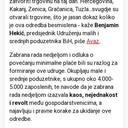
zatvoriti trgovinu na taj dan. Hercegovina,
Kakanj, Zenica, Gračanica, Tuzla...svugdje su
otvarali trgovine, što je jasan dokaz koliko
je ova odredba besmislena - kaže
Benjamin
Hekić
, predsjednik Udruženju malih i
srednjih poduzetnika BiH, piše
Avaz
.
Zabrana rada nedjeljom i odluka o
povećanju minimalne plaće bili su razlog za
formiranje ove udruge. Okupljaju male i
srednje poduzetnike, s ukupno oko 4.000-
5.000 zaposlenih, te navode da je zabrana
rada nedjeljom izazvala
kaos, nejednakost
i revolt
među gospodarstvenicima, a
najavljuju i pravne korake za ukidanje ove
odredbe.