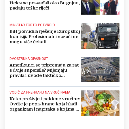
Helez se posvađali oko Bugojna,
padaju teške riječi
MINISTAR FORTO POTVRDIO
BiH ponudila rješenje Europskoj
komisiji: Profesionalni vozači ne
mogu više čekati
DVOSTRUKA OPASNOST
Amerikanci se pripremaju za rat
s dvije supersile? Mijenjaju
pravila i uvode taktičko
nuklearno oružje
VODIČ ZA PREHRANU NA VRUĆINAMA
Kako preživjeti paklene vrućine:
Ovdje je popis hrane koja hladi
organizam i napitaka s kojima si
činite 'medvjeđu uslugu'