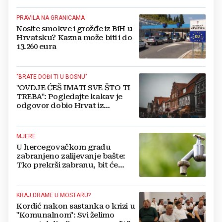
PRAVILA NA GRANICAMA
Nosite smokve i grožđe iz BiH u
Hrvatsku? Kazna može biti i do
13.260 eura
"BRATE DOĐI TI U BOSNU"
"OVDJE ĆEŠ IMATI SVE ŠTO TI
TREBA": Pogledajte kakav je
odgovor dobio Hrvat iz
Münchena kad je pitao treba li
se vratiti kući
MJERE
U hercegovačkom gradu
zabranjeno zalijevanje bašte:
Tko prekrši zabranu, bit će
isključen s mreže i novčano
kažnjen
KRAJ DRAME U MOSTARU?
Kordić nakon sastanka o krizi u
"Komunalnom": Svi želimo