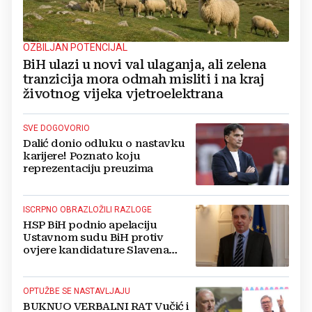
OZBILJAN POTENCIJAL
BiH ulazi u novi val ulaganja, ali zelena
tranzicija mora odmah misliti i na kraj
životnog vijeka vjetroelektrana
SVE DOGOVORIO
Dalić donio odluku o nastavku
karijere! Poznato koju
reprezentaciju preuzima
ISCRPNO OBRAZLOŽILI RAZLOGE
HSP BiH podnio apelaciju
Ustavnom sudu BiH protiv
ovjere kandidature Slavena
Kovačevića
OPTUŽBE SE NASTAVLJAJU
BUKNUO VERBALNI RAT Vučić i