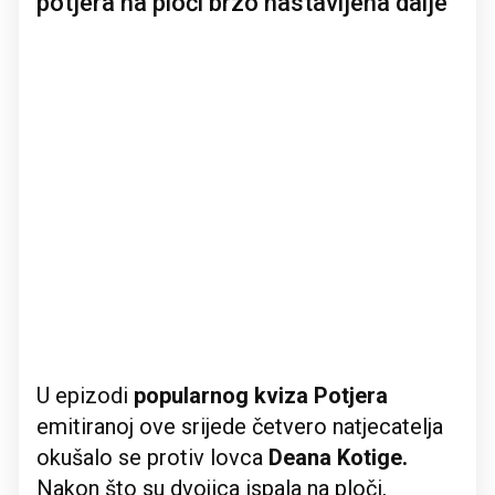
potjera na ploči brzo nastavljena dalje
U epizodi
popularnog kviza Potjera
emitiranoj ove srijede četvero natjecatelja
okušalo se protiv lovca
Deana Kotige.
Nakon što su dvojica ispala na ploči,