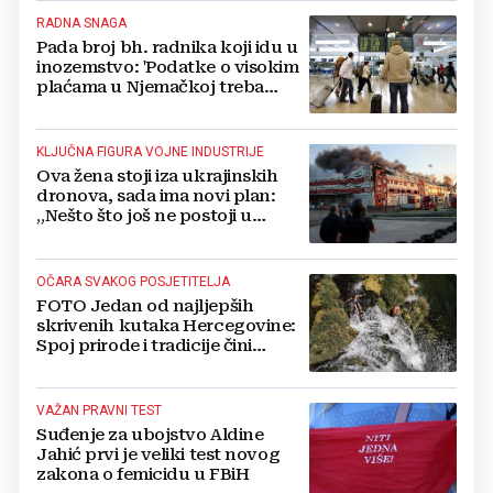
RADNA SNAGA
Pada broj bh. radnika koji idu u
inozemstvo: 'Podatke o visokim
plaćama u Njemačkoj treba
gledati s rezervom'
KLJUČNA FIGURA VOJNE INDUSTRIJE
Ova žena stoji iza ukrajinskih
dronova, sada ima novi plan:
„Nešto što još ne postoji u
svijetu“
OČARA SVAKOG POSJETITELJA
FOTO Jedan od najljepših
skrivenih kutaka Hercegovine:
Spoj prirode i tradicije čini
Koćušu jedinstvenom
destinacijom
VAŽAN PRAVNI TEST
Suđenje za ubojstvo Aldine
Jahić prvi je veliki test novog
zakona o femicidu u FBiH