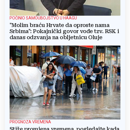
POČINIO SAMOUBOJSTVO U HAAGU
"Molim braću Hrvate da oproste nama
Srbima": Pokajnički govor vođe tzv. RSK i
danas odzvanja na obljetnicu Oluje
PROGNOZA VREMENA
Stiže promjena vremena, pogledajte kada