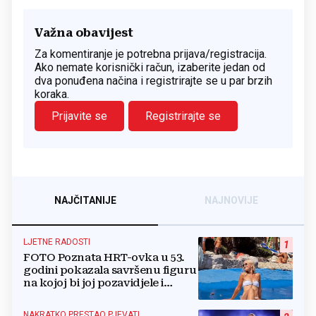
Važna obavijest
Za komentiranje je potrebna prijava/registracija.
Ako nemate korisnički račun, izaberite jedan od
dva ponuđena načina i registrirajte se u par brzih
koraka.
Prijavite se
Registrirajte se
NAJČITANIJE
NAJNOVIJE
LJETNE RADOSTI
1
FOTO Poznata HRT-ovka u 53.
godini pokazala savršenu figuru
na kojoj bi joj pozavidjele i
znatno mlađe
NAKRATKO PRESTAO PJEVATI