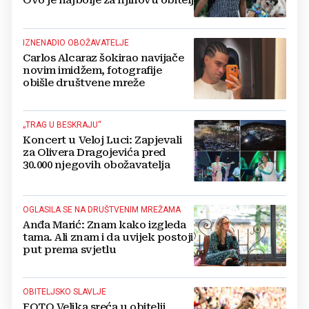
Ovo je najbolje za njihovu obitelj
IZNENADIO OBOŽAVATELJE
Carlos Alcaraz šokirao navijače
novim imidžem, fotografije
obišle društvene mreže
„TRAG U BESKRAJU“
Koncert u Veloj Luci: Zapjevali
za Olivera Dragojevića pred
30.000 njegovih obožavatelja
OGLASILA SE NA DRUŠTVENIM MREŽAMA
Anđa Marić: Znam kako izgleda
tama. Ali znam i da uvijek postoji
put prema svjetlu
OBITELJSKO SLAVLJE
FOTO Velika sreća u obitelji