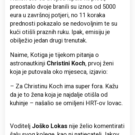
preostalo dvoje branili su iznos od 5000
eura u završnoj potjeri, no 11 koraka
prednosti pokazalo se nedovoljnim te su
kući otišli praznih ruku. Ipak, emisiju je
obilježio jedan drugi trenutak.
Naime, Kotiga je tijekom pitanja o
astronautkinji
Christini Koch
, prvoj ženi
koja je putovala oko mjeseca, izjavio:
– Za Christinu Koch ima super fora. Kažu
da je to žena koja je najdalje otišla od
kuhinje – našalio se omiljeni HRT-ov lovac.
Voditelj
Joško Lokas
nije želio komentirati
šalu svog kolege, kao ni natjecatelj Jakov,