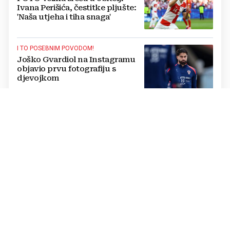
Ivana Perišića, čestitke pljušte:
'Naša utjeha i tiha snaga'
I TO POSEBNIM POVODOM!
Joško Gvardiol na Instagramu
objavio prvu fotografiju s
djevojkom
EMOTIVNA PORUKA
Rakitić pokazao romantičnu
stranu i raznježio suprugu:
Objavu komentirao i Mbappé
DRUGA STRANA SLAVE
Bio je beskućnik i ovisnik, zbog
depresije razmišljao o najgorem,
a onda je spas pronašao u vjeri