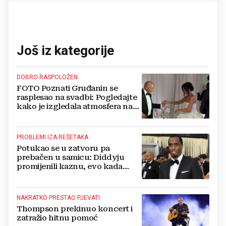
Još iz kategorije
DOBRO RASPOLOŽEN
FOTO Poznati Gruđanin se
rasplesao na svadbi: Pogledajte
kako je izgledala atmosfera na
vjenčanju Tije Jurčić
PROBLEMI IZA REŠETAKA
Potukao se u zatvoru pa
prebačen u samicu: Diddyju
promijenili kaznu, evo kada
zapravo izlazi na slobodu!
NAKRATKO PRESTAO PJEVATI
Thompson prekinuo koncert i
zatražio hitnu pomoć