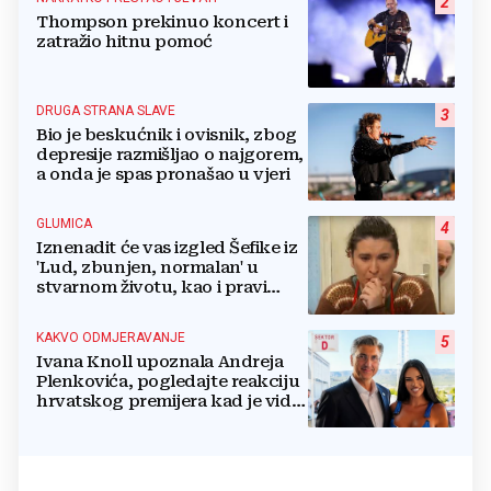
2
Thompson prekinuo koncert i
zatražio hitnu pomoć
DRUGA STRANA SLAVE
3
Bio je beskućnik i ovisnik, zbog
depresije razmišljao o najgorem,
a onda je spas pronašao u vjeri
GLUMICA
4
Iznenadit će vas izgled Šefike iz
'Lud, zbunjen, normalan' u
stvarnom životu, kao i pravi
razlog njenog odlaska iz serije
KAKVO ODMJERAVANJE
5
Ivana Knoll upoznala Andreja
Plenkovića, pogledajte reakciju
hrvatskog premijera kad je vidio
vatrenu Čapljinku