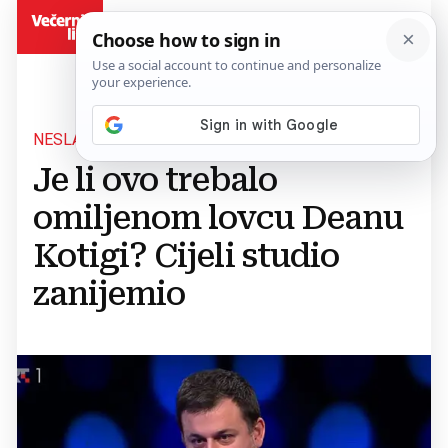
BiH
NESLANA ŠALA U 'POTJERI'
Je li ovo trebalo
omiljenom lovcu Deanu
Kotigi? Cijeli studio
zanijemio