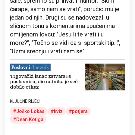
šale, spremno su prihvatili humor. "Skini
čarape, samo nam se vrati", poručio mu je
jedan od njih. Drugi su se nadovezali u
sličnom tonu s komentarima upućenima
omiljenom lovcu: "Jesu li te vratili u
more?", "Točno se vidi da si sportski tip...",
"Uzmi srednju i vrati nam se".
Trgovački lanac zatvara 50
poslovnica, dio radnika je već
dobilo otkaz
KLJUČNE RIJEČI
Joško Lokas
kviz
potjera
Dean Kotiga