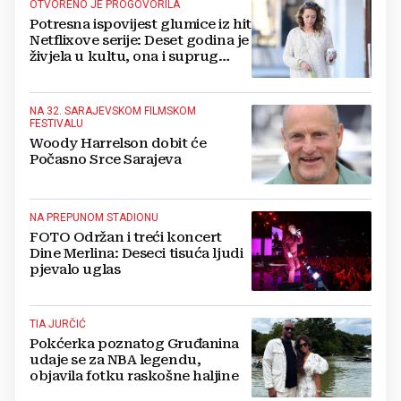
OTVORENO JE PROGOVORILA
Potresna ispovijest glumice iz hit
Netflixove serije: Deset godina je
živjela u kultu, ona i suprug
imali su raspored za odnose...
NA 32. SARAJEVSKOM FILMSKOM
FESTIVALU
Woody Harrelson dobit će
Počasno Srce Sarajeva
NA PREPUNOM STADIONU
FOTO Održan i treći koncert
Dine Merlina: Deseci tisuća ljudi
pjevalo uglas
TIA JURČIĆ
Pokćerka poznatog Gruđanina
udaje se za NBA legendu,
objavila fotku raskošne haljine