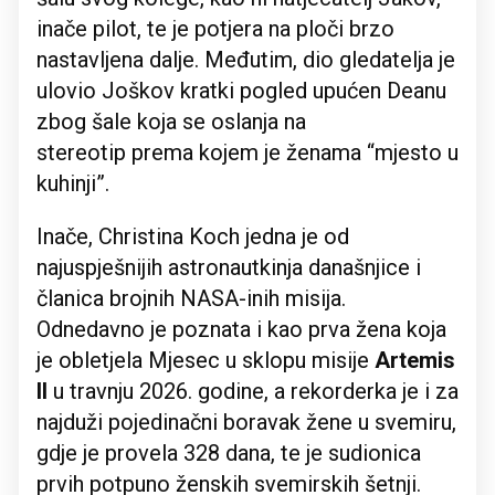
inače pilot, te je potjera na ploči brzo
nastavljena dalje. Međutim, dio gledatelja je
ulovio Joškov kratki pogled upućen Deanu
zbog šale koja se oslanja na
stereotip prema kojem je ženama “mjesto u
kuhinji”.
Inače, Christina Koch jedna je od
najuspješnijih astronautkinja današnjice i
članica brojnih NASA-inih misija.
Odnedavno je poznata i kao prva žena koja
je obletjela Mjesec u sklopu misije
Artemis
II
u travnju 2026. godine, a rekorderka je i za
najduži pojedinačni boravak žene u svemiru,
gdje je provela 328 dana, te je sudionica
prvih potpuno ženskih svemirskih šetnji.