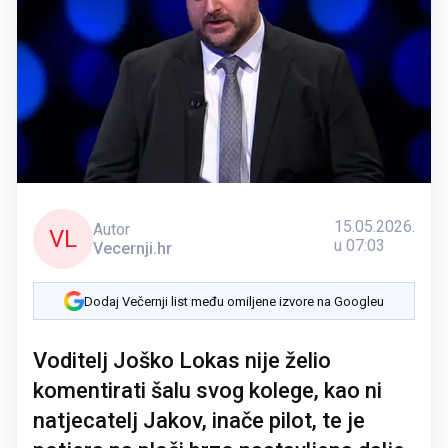
15.05.2026.
Autor
VL
u 07:03
Vecernji.hr
Dodaj Večernji list među omiljene izvore na Googleu
Voditelj Joško Lokas nije želio
komentirati šalu svog kolege, kao ni
natjecatelj Jakov, inače pilot, te je