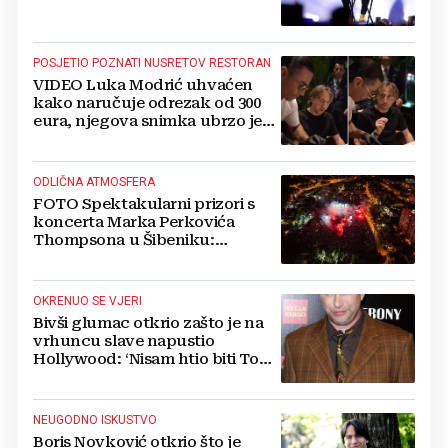
POSJETIO POZNATI NUSRETOV RESTORAN
VIDEO Luka Modrić uhvaćen
kako naručuje odrezak od 300
eura, njegova snimka ubrzo je
postala viralna
ODLIČNA ATMOSFERA
FOTO Spektakularni prizori s
koncerta Marka Perkovića
Thompsona u Šibeniku:
Vatromet i skoro 30 000 ljudi
OKRENUO SE VJERI
Bivši glumac otkrio zašto je na
vrhuncu slave napustio
Hollywood: ‘Nisam htio biti Tom
Cruise‘
NEUGODNO ISKUSTVO
Boris Novković otkrio što je