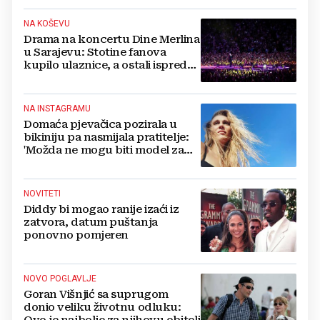
NA KOŠEVU
Drama na koncertu Dine Merlina
u Sarajevu: Stotine fanova
kupilo ulaznice, a ostali ispred
stadiona, evo što kaže
organizator
NA INSTAGRAMU
Domaća pjevačica pozirala u
bikiniju pa nasmijala pratitelje:
'Možda ne mogu biti model za
badiće, ali za britvice sam
stvorena'
NOVITETI
Diddy bi mogao ranije izaći iz
zatvora, datum puštanja
ponovno pomjeren
NOVO POGLAVLJE
Goran Višnjić sa suprugom
donio veliku životnu odluku: