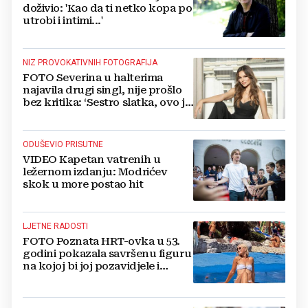
doživio: 'Kao da ti netko kopa po
utrobi i intimi...'
NIZ PROVOKATIVNIH FOTOGRAFIJA
FOTO Severina u halterima
najavila drugi singl, nije prošlo
bez kritika: ‘Sestro slatka, ovo je
previše’
ODUŠEVIO PRISUTNE
VIDEO Kapetan vatrenih u
ležernom izdanju: Modrićev
skok u more postao hit
LJETNE RADOSTI
FOTO Poznata HRT-ovka u 53.
godini pokazala savršenu figuru
na kojoj bi joj pozavidjele i
znatno mlađe