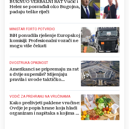
BUKNUO VERBALNI RAT Vučić i
Helez se posvađali oko Bugojna,
padaju teške riječi
MINISTAR FORTO POTVRDIO
BiH ponudila rješenje Europskoj
komisiji: Profesionalni vozači ne
mogu više čekati
DVOSTRUKA OPASNOST
Amerikanci se pripremaju za rat
s dvije supersile? Mijenjaju
pravila i uvode taktičko
nuklearno oružje
VODIČ ZA PREHRANU NA VRUĆINAMA
Kako preživjeti paklene vrućine:
Ovdje je popis hrane koja hladi
organizam i napitaka s kojima si
činite 'medvjeđu uslugu'