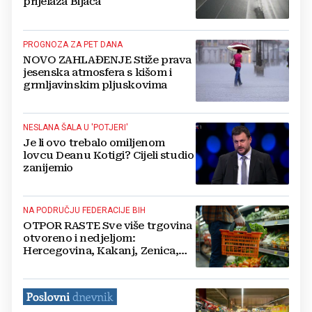
prijelaza Bijača
PROGNOZA ZA PET DANA
NOVO ZAHLAĐENJE Stiže prava
jesenska atmosfera s kišom i
grmljavinskim pljuskovima
NESLANA ŠALA U 'POTJERI'
Je li ovo trebalo omiljenom
lovcu Deanu Kotigi? Cijeli studio
zanijemio
NA PODRUČJU FEDERACIJE BIH
OTPOR RASTE Sve više trgovina
otvoreno i nedjeljom:
Hercegovina, Kakanj, Zenica,
Gračanica, Tuzla...