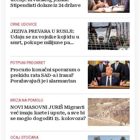
Stipendisti dolaze iz 24 države
CRNE UDOVICE
JEZIVA PREVARA U RUSIJI:
Udaju se za vojnike koji idu u
smrt, pokupe milijune pa
nestanu
POTPUNI PREOKRET
Procurio konačni sporazum o
prekidu rata SAD-a i Irana?
Poražavajući je i alarmantan
KRIZA NA POMOLU
NOVI MASOVNI JURIŠ Migranti
već imaju karte i upute, a sve bi
se moglo dogoditi 15. kolovoza?
OČAJ STOČARA