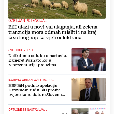
OZBILJAN POTENCIJAL
BiH ulazi u novi val ulaganja, ali zelena
tranzicija mora odmah misliti i na kraj
životnog vijeka vjetroelektrana
SVE DOGOVORIO
Dalić donio odluku o nastavku
karijere! Poznato koju
reprezentaciju preuzima
ISCRPNO OBRAZLOŽILI RAZLOGE
HSP BiH podnio apelaciju
Ustavnom sudu BiH protiv
ovjere kandidature Slavena
Kovačevića
OPTUŽBE SE NASTAVLJAJU