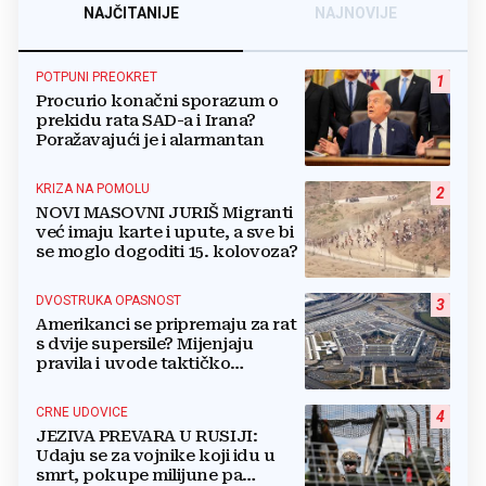
NAJČITANIJE
NAJNOVIJE
POTPUNI PREOKRET
1
Procurio konačni sporazum o
prekidu rata SAD-a i Irana?
Poražavajući je i alarmantan
KRIZA NA POMOLU
2
NOVI MASOVNI JURIŠ Migranti
već imaju karte i upute, a sve bi
se moglo dogoditi 15. kolovoza?
DVOSTRUKA OPASNOST
3
Amerikanci se pripremaju za rat
s dvije supersile? Mijenjaju
pravila i uvode taktičko
nuklearno oružje
CRNE UDOVICE
4
JEZIVA PREVARA U RUSIJI:
Udaju se za vojnike koji idu u
smrt, pokupe milijune pa