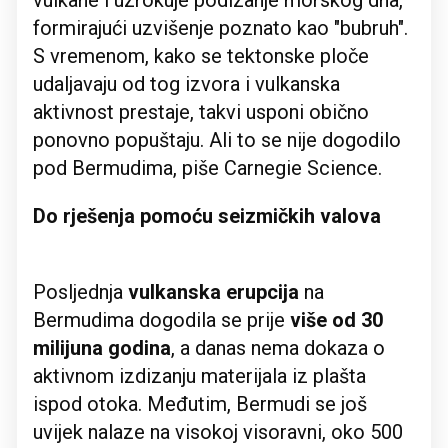
vulkane i uzrokuje podizanje morskog dna,
formirajući uzvišenje poznato kao "bubruh".
S vremenom, kako se tektonske ploče
udaljavaju od tog izvora i vulkanska
aktivnost prestaje, takvi usponi obično
ponovno popuštaju. Ali to se nije dogodilo
pod Bermudima, piše Carnegie Science.
Do rješenja pomoću seizmičkih valova
Posljednja
vulkanska erupcija
na
Bermudima dogodila se prije
više od 30
milijuna godina
, a danas nema dokaza o
aktivnom izdizanju materijala iz plašta
ispod otoka. Međutim, Bermudi se još
uvijek nalaze na visokoj visoravni, oko 500