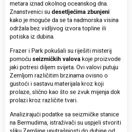
metara iznad okolnog oceanskog dna.
Znanstvenici su
desetljećima zbunjeni
kako je moguće da se ta nadmorska visina
održala bez vidljivog izvora topline ili
potiska iz dubina.
Frazer i Park pokušali su riješiti misterij
pomoću
seizmičkih valova
koje proizvode
jaki potresi diljem svijeta. Ovi valovi putuju
Zemljom različitim brzinama ovisno o
gustoći i sastavu materijala kroz koji
prolaze, slično kao što se zvuk mijenja dok
prolazi kroz različite tvari.
Analizirajući podatke sa seizmičke stanice
na Bermudima, istraživači su uspjeli stvoriti
sliku Zemljine unutrašnjosti do dubine od