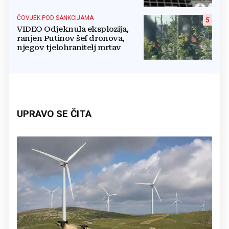
nestanu
ČOVJEK POD SANKCIJAMA
5
VIDEO Odjeknula eksplozija,
ranjen Putinov šef dronova,
njegov tjelohranitelj mrtav
UPRAVO SE ČITA