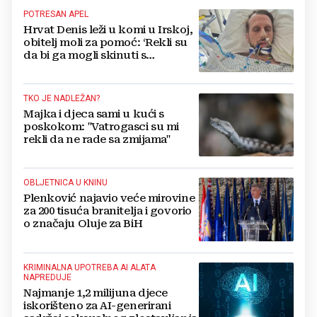
POTRESAN APEL
Hrvat Denis leži u komi u Irskoj,
obitelj moli za pomoć: ‘Rekli su
da bi ga mogli skinuti s
aparata...‘
TKO JE NADLEŽAN?
Majka i djeca sami u kući s
poskokom: "Vatrogasci su mi
rekli da ne rade sa zmijama"
OBLJETNICA U KNINU
Plenković najavio veće mirovine
za 200 tisuća branitelja i govorio
o značaju Oluje za BiH
KRIMINALNA UPOTREBA AI ALATA
NAPREDUJE
Najmanje 1,2 milijuna djece
iskorišteno za AI-generirani