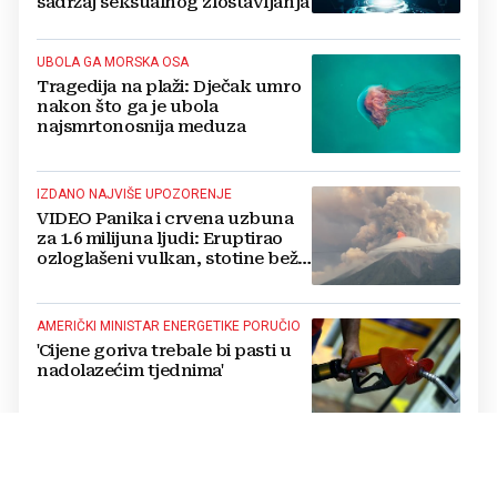
sadržaj seksualnog zlostavljanja
UBOLA GA MORSKA OSA
Tragedija na plaži: Dječak umro
nakon što ga je ubola
najsmrtonosnija meduza
IZDANO NAJVIŠE UPOZORENJE
VIDEO Panika i crvena uzbuna
za 1.6 milijuna ljudi: Eruptirao
ozloglašeni vulkan, stotine beže
pred bujicama lave!
AMERIČKI MINISTAR ENERGETIKE PORUČIO
'Cijene goriva trebale bi pasti u
nadolazećim tjednima'
ZAJEDNIČKA ČESTITKA BOŽINOVIĆA I
MILINA