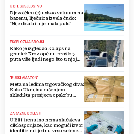
U BH. SUSJEDSTVU
Djevojčicu (7) usisao vakuum na
bazenu, liječnica izvela čudo:
"Nije disala i nije imala puls"
EKSPLOZIJA BROJKI
Kako je izgledao kolaps na
granici: Kroz općinu prošlo 5
puta više ljudi nego što u njoj
živi, čekanja trajala po 15 sati!
"RUSKI AMAZON"
Meta na leđima trgovačkog diva:
Kako Ukrajina rušenjem
skladišta presijeca opskrbu
vojske i ruši financije Kremlja
ZARAZNE BOLESTI
U BiH trenutno nema slučajeva
ciklosporijaze, kao mogući izvor
identificirali jednu vrsu zelene