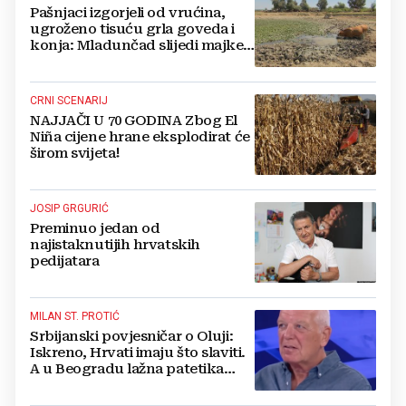
Pašnjaci izgorjeli od vrućina,
ugroženo tisuću grla goveda i
konja: Mladunčad slijedi majke,
ugibaju u mulju
CRNI SCENARIJ
NAJJAČI U 70 GODINA Zbog El
Niña cijene hrane eksplodirat će
širom svijeta!
JOSIP GRGURIĆ
Preminuo jedan od
najistaknutijih hrvatskih
pedijatara
MILAN ST. PROTIĆ
Srbijanski povjesničar o Oluji:
Iskreno, Hrvati imaju što slaviti.
A u Beogradu lažna patetika
vlasti i krokodilske suze