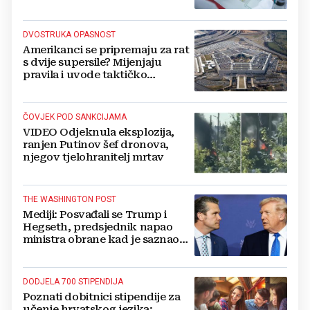
salate
DVOSTRUKA OPASNOST
Amerikanci se pripremaju za rat
s dvije supersile? Mijenjaju
pravila i uvode taktičko
nuklearno oružje
ČOVJEK POD SANKCIJAMA
VIDEO Odjeknula eksplozija,
ranjen Putinov šef dronova,
njegov tjelohranitelj mrtav
THE WASHINGTON POST
Mediji: Posvađali se Trump i
Hegseth, predsjednik napao
ministra obrane kad je saznao
koliko je raketa na zalihama
DODJELA 700 STIPENDIJA
Poznati dobitnici stipendije za
učenje hrvatskog jezika: