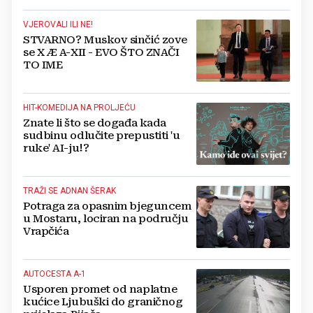
VJEROVALI ILI NE!
STVARNO? Muskov sinčić zove
se X Æ A-XII - EVO ŠTO ZNAČI
TO IME
HIT-KOMEDIJA NA PROLJEĆU
Znate li što se događa kada
sudbinu odlučite prepustiti 'u
ruke' AI-ju!?
TRAŽI SE ADNAN ŠERAK
Potraga za opasnim bjeguncem
u Mostaru, lociran na području
Vrapčića
AUTOCESTA A-1
Usporen promet od naplatne
kućice Ljubuški do graničnog