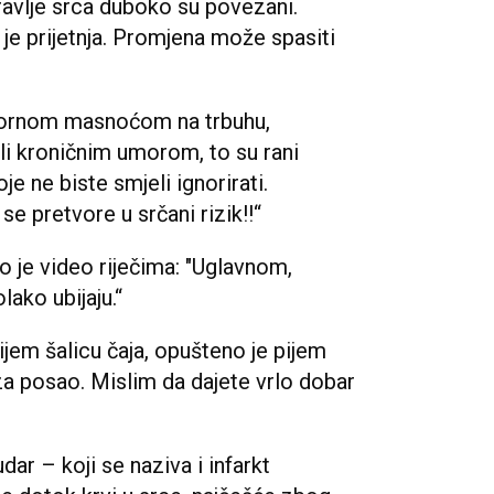
ravlje srca duboko su povezani.
a je prijetnja. Promjena može spasiti
okornom masnoćom na trbuhu,
li kroničnim umorom, to su rani
e ne biste smjeli ignorirati.
e pretvore u srčani rizik!!“
 je video riječima: "Uglavnom,
lako ubijaju.“
jem šalicu čaja, opušteno je pijem
a posao. Mislim da dajete vrlo dobar
r – koji se naziva i infarkt