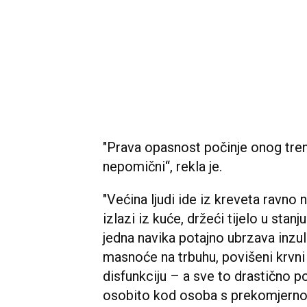
"Prava opasnost počinje onog tren
nepomični“, rekla je.
"Većina ljudi ide iz kreveta ravno n
izlazi iz kuće, držeći tijelo u stan
jedna navika potajno ubrzava inzuli
masnoće na trbuhu, povišeni krvni 
disfunkciju – a sve to drastično p
osobito kod osoba s prekomjernom