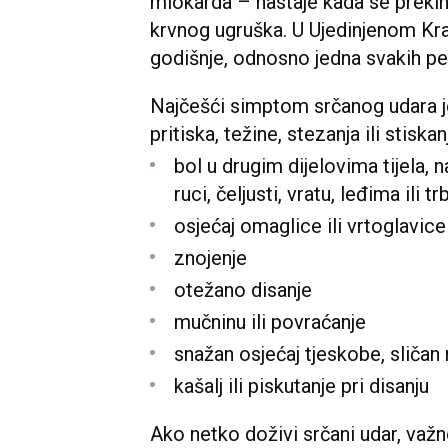
miokarda – nastaje kada se prekin
krvnog ugruška. U Ujedinjenom Kra
godišnje, odnosno jedna svakih pe
Najčešći simptom srčanog udara je 
pritiska, težine, stezanja ili stisk
bol u drugim dijelovima tijela, na
ruci, čeljusti, vratu, leđima ili t
osjećaj omaglice ili vrtoglavice
znojenje
otežano disanje
mučninu ili povraćanje
snažan osjećaj tjeskobe, sličan
kašalj ili piskutanje pri disanju
Ako netko doživi srčani udar, važ