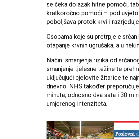
se čeka dolazak hitne pomoći, ta
kratkoročno pomoći – pod uvjetom
poboljšava protok krvi i razrjeđuje
Osobama koje su pretrpjele srčani 
otapanje krvnih ugrušaka, a u neki
Načini smanjenja rizika od srčanog
smanjenje tjelesne težine te preh
uključujući cjelovite žitarice te n
dnevno. NHS također preporučuje 
minuta, odnosno dva sata i 30 min
umjerenog intenziteta.