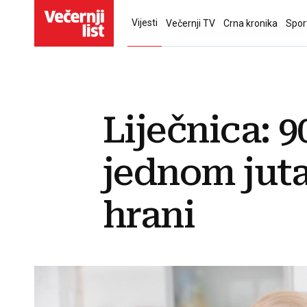
Vijesti
Večernji TV
Crna kronika
Spor
Liječnica: 
jednom juta
hrani