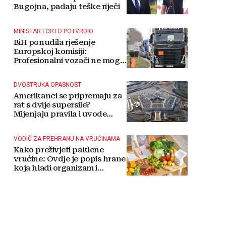
Bugojna, padaju teške riječi
MINISTAR FORTO POTVRDIO
BiH ponudila rješenje
Europskoj komisiji:
Profesionalni vozači ne mogu
više čekati
DVOSTRUKA OPASNOST
Amerikanci se pripremaju za
rat s dvije supersile?
Mijenjaju pravila i uvode
taktičko nuklearno oružje
VODIČ ZA PREHRANU NA VRUĆINAMA
Kako preživjeti paklene
vrućine: Ovdje je popis hrane
koja hladi organizam i
napitaka s kojima si činite
'medvjeđu uslugu'