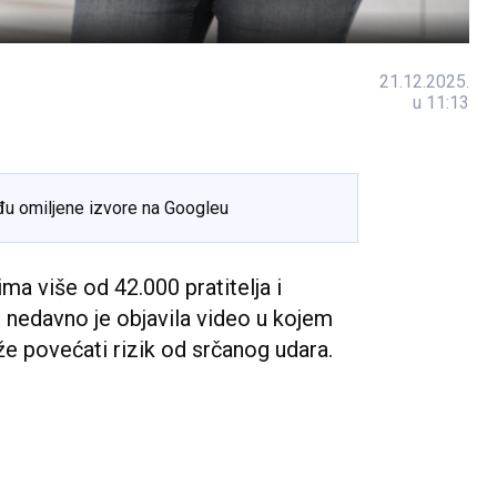
21.12.2025.
u 11:13
đu omiljene izvore na Googleu
ma više od 42.000 pratitelja i
, nedavno je objavila video u kojem
že povećati rizik od srčanog udara.