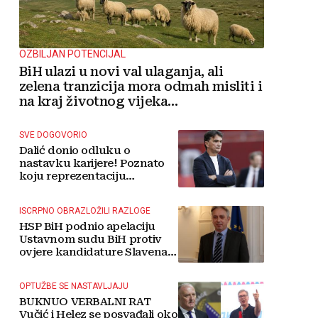
OZBILJAN POTENCIJAL
BiH ulazi u novi val ulaganja, ali
zelena tranzicija mora odmah misliti i
na kraj životnog vijeka
vjetroelektrana
SVE DOGOVORIO
Dalić donio odluku o
nastavku karijere! Poznato
koju reprezentaciju
preuzima
ISCRPNO OBRAZLOŽILI RAZLOGE
HSP BiH podnio apelaciju
Ustavnom sudu BiH protiv
ovjere kandidature Slavena
Kovačevića
OPTUŽBE SE NASTAVLJAJU
BUKNUO VERBALNI RAT
Vučić i Helez se posvađali oko