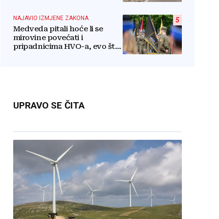
pretvoriti ih u resurs
NAJAVIO IZMJENE ZAKONA
5
Medveda pitali hoće li se
mirovine povećati i
pripadnicima HVO-a, evo što
je rekao
UPRAVO SE ČITA