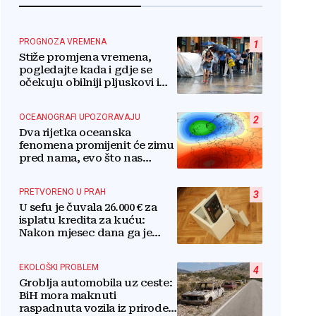
PROGNOZA VREMENA
1
Stiže promjena vremena,
pogledajte kada i gdje se
očekuju obilniji pljuskovi i
grmljavina
OCEANOGRAFI UPOZORAVAJU
2
Dva rijetka oceanska
fenomena promijenit će zimu
pred nama, evo što nas
očekuje
PRETVORENO U PRAH
3
U sefu je čuvala 26.000 € za
isplatu kredita za kuću:
Nakon mjesec dana ga je
otvorila, pozlilo joj je
EKOLOŠKI PROBLEM
4
Groblja automobila uz ceste:
BiH mora maknuti
raspadnuta vozila iz prirode i