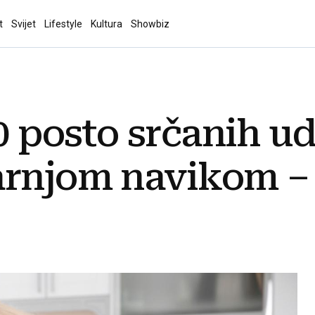
t
Svijet
Lifestyle
Kultura
Showbiz
90 posto srčanih u
rnjom navikom – n