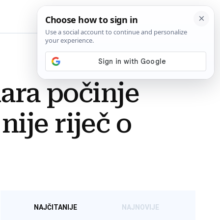
BiH
dara počinje
ije riječ o
NAJČITANIJE
NAJNOVIJE