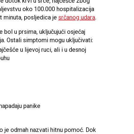
e dotok krvi u srce, najčešće zbog
ljevstvu oko 100.000 hospitalizacija
t minuta, posljedica je
srčanog udara
.
bol u prsima, uključujući osjećaj
anja. Ostali simptomi mogu uključivati:
jčešće u lijevoj ruci, ali i u desnoj
rbuhu
 napadaju panike
no je odmah nazvati hitnu pomoć. Dok