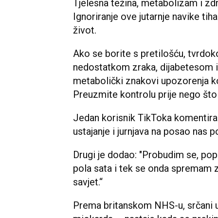
Tjelesna težina, metabolizam i zd
Ignoriranje ove jutarnje navike tih
život.
Ako se borite s pretilošću, tvrd
nedostatkom zraka, dijabetesom i
metabolički znakovi upozorenja koj
Preuzmite kontrolu prije nego što s
Jedan korisnik TikToka komentirao
ustajanje i jurnjava na posao nas po
Drugi je dodao: "Probudim se, popi
pola sata i tek se onda spremam z
savjet.“
Prema britanskom NHS-u, srčani uda