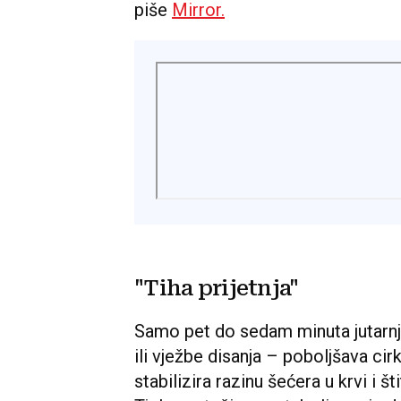
piše
Mirror.
"Tiha prijetnja"
Samo pet do sedam minuta jutarnje
ili vježbe disanja – poboljšava cir
stabilizira razinu šećera u krvi i št