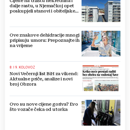
Cijene na tržištu nekretnina i
dalje rastu, u Njemačkoj opet
poskupjeli stanovi i obiteljske
kuće
Ove znakove dehidracije mnogi
pripisuju umoru: Prepoznajte ih
na vrijeme
8. I 9. KOLOVOZ
Novi Večernji list BiH za vikend:
Aktualne priče, analize i novi
broj Obzora
Ovo su nove cijene goriva? Evo
što vozače čeka od utorka