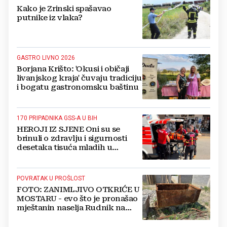
Kako je Zrinski spašavao
putnike iz vlaka?
GASTRO LIVNO 2026
Borjana Krišto: 'Okusi i običaji
livanjskog kraja' čuvaju tradiciju
i bogatu gastronomsku baštinu
170 PRIPADNIKA GSS-A U BIH
HEROJI IZ SJENE Oni su se
brinuli o zdravlju i sigurnosti
desetaka tisuća mladih u
Međugorju. DONOSIMO
FOTOGRAFIJE
POVRATAK U PROŠLOST
FOTO: ZANIMLJIVO OTKRIĆE U
MOSTARU - evo što je pronašao
mještanin naselja Rudnik na
svome imanju