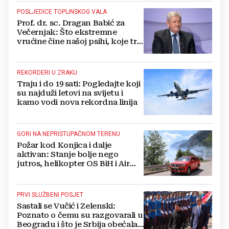
POSLJEDICE TOPLINSKOG VALA
Prof. dr. sc. Dragan Babić za
Večernjak: Što ekstremne
vrućine čine našoj psihi, koje tri
namirnice trebamo jesti, kako se
boriti...
REKORDERI U ZRAKU
Traju i do 19 sati: Pogledajte koji
su najduži letovi na svijetu i
kamo vodi nova rekordna linija
GORI NA NEPRISTUPAČNOM TERENU
Požar kod Konjica i dalje
aktivan: Stanje bolje nego
jutros, helikopter OS BiH i Air
Tractori pomogli u gašenju
PRVI SLUŽBENI POSJET
Sastali se Vučić i Zelenski:
Poznato o čemu su razgovarali u
Beogradu i što je Srbija obećala