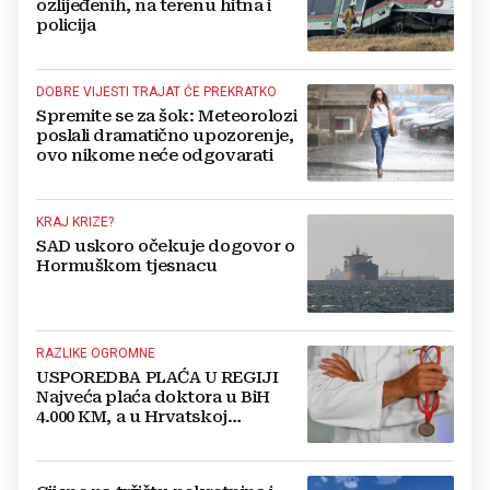
ozlijeđenih, na terenu hitna i
policija
DOBRE VIJESTI TRAJAT ĆE PREKRATKO
Spremite se za šok: Meteorolozi
poslali dramatično upozorenje,
ovo nikome neće odgovarati
KRAJ KRIZE?
SAD uskoro očekuje dogovor o
Hormuškom tjesnacu
RAZLIKE OGROMNE
USPOREDBA PLAĆA U REGIJI
Najveća plaća doktora u BiH
4.000 KM, a u Hrvatskoj
najmanja 3.000 eura