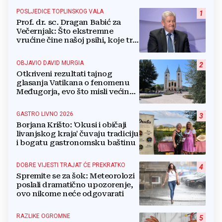
POSLJEDICE TOPLINSKOG VALA
1
Prof. dr. sc. Dragan Babić za
Večernjak: Što ekstremne
vrućine čine našoj psihi, koje tri
namirnice trebamo jesti, kako se
boriti...
OBJAVIO DAVID MURGIA
2
Otkriveni rezultati tajnog
glasanja Vatikana o fenomenu
Međugorja, evo što misli većina
crkevnih dužnosnika
GASTRO LIVNO 2026
3
Borjana Krišto: 'Okusi i običaji
livanjskog kraja' čuvaju tradiciju
i bogatu gastronomsku baštinu
DOBRE VIJESTI TRAJAT ĆE PREKRATKO
4
Spremite se za šok: Meteorolozi
poslali dramatično upozorenje,
ovo nikome neće odgovarati
RAZLIKE OGROMNE
5