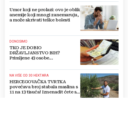
Umor koji ne prolazi: ovo je oblik
anemije koji mnogi zanemaruju,
a može skrivati teške bolesti
DONOSIMO
TKO JE DOBIO
DRŽAVLJANSTVO BIH?
Primljene 43 osobe...
NA VIŠE OD 30 HEKTARA
HERCEGOVAČKA TVRTKA
povećava broj stabala maslina s
11 na 13 tisuća! Iznenadit ćete se
kako ih štite
Jednostavan trik mesara otkriva
je li piletina doista svježa:
Provjerite ovo prije kupnje