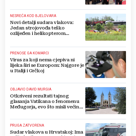
Ukrajini
NESREĆA KOD BJELOVARA
Novi detalji sudara vlakova:
Jedan strojovođa teško
ozlijeđen i helikopterom
prebačen na Rebro, drugi u
velikom šoku
PRENOSE GA KOMARCI
Virus za koji nema cjepiva ni
lijeka širi se Europom: Najgore je
u Italiji i Grčkoj
OBJAVIO DAVID MURGIA
Otkriveni rezultati tajnog
glasanja Vatikana o fenomenu
Međugorja, evo što misli većina
crkevnih dužnosnika
PRUGA ZATVORENA
Sudar vlakova u Hrvatskoj: Ima