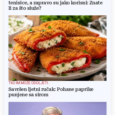
tenisice, a zapravo su jako korisni: Znate
li za što služe?
TKO IM MOŽE ODOLJETI...
Savršen ljetni ručak: Pohane paprike
punjene sa sirom