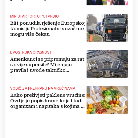
MINISTAR FORTO POTVRDIO
BiH ponudila rješenje Europskoj
komisiji: Profesionalni vozači ne
mogu više čekati
DVOSTRUKA OPASNOST
Amerikanci se pripremaju za rat
s dvije supersile? Mijenjaju
pravila i uvode taktičko
nuklearno oružje
VODIČ ZA PREHRANU NA VRUĆINAMA
Kako preživjeti paklene vrućine:
Ovdje je popis hrane koja hladi
organizam i napitaka s kojima si
činite 'medvjeđu uslugu'