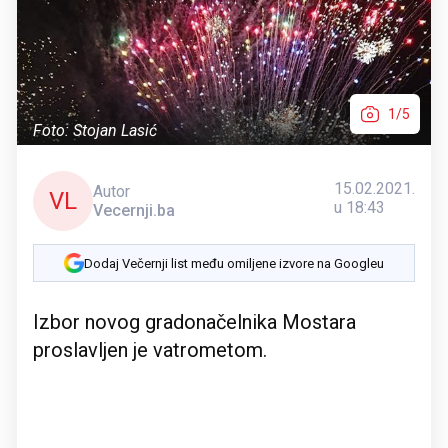
1/5
Foto: Stojan Lasić
15.02.2021.
Autor
VL
u 18:43
Vecernji.ba
Dodaj Večernji list među omiljene izvore na Googleu
Izbor novog gradonačelnika Mostara
proslavljen je vatrometom.