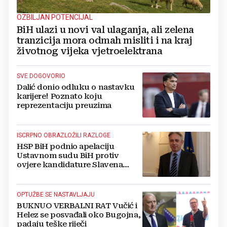
OZBILJAN POTENCIJAL
BiH ulazi u novi val ulaganja, ali zelena
tranzicija mora odmah misliti i na kraj
životnog vijeka vjetroelektrana
SVE DOGOVORIO
Dalić donio odluku o nastavku
karijere! Poznato koju
reprezentaciju preuzima
ISCRPNO OBRAZLOŽILI RAZLOGE
HSP BiH podnio apelaciju
Ustavnom sudu BiH protiv
ovjere kandidature Slavena
Kovačevića
OPTUŽBE SE NASTAVLJAJU
BUKNUO VERBALNI RAT Vučić i
Helez se posvađali oko Bugojna,
padaju teške riječi