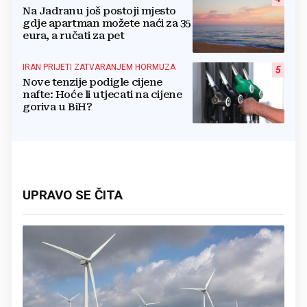
Na Jadranu još postoji mjesto
gdje apartman možete naći za 35
eura, a ručati za pet
IRAN PRIJETI ZATVARANJEM HORMUZA
5
Nove tenzije podigle cijene
nafte: Hoće li utjecati na cijene
goriva u BiH?
UPRAVO SE ČITA