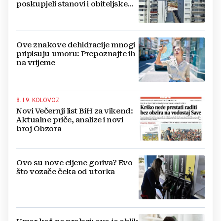
poskupjeli stanovi i obiteljske
kuće
Ove znakove dehidracije mnogi
pripisuju umoru: Prepoznajte ih
na vrijeme
8. I 9. KOLOVOZ
Novi Večernji list BiH za vikend:
Aktualne priče, analize i novi
broj Obzora
Ovo su nove cijene goriva? Evo
što vozače čeka od utorka