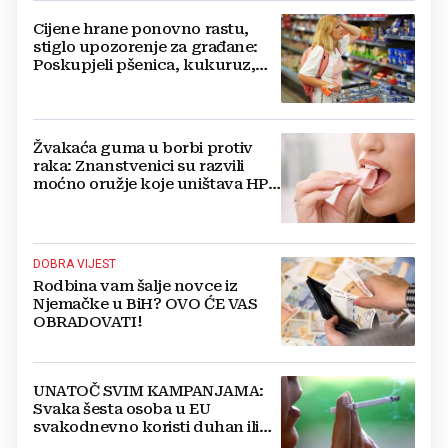
Cijene hrane ponovno rastu,
stiglo upozorenje za građane:
Poskupjeli pšenica, kukuruz,
šećer i biljna ulja
Žvakaća guma u borbi protiv
raka: Znanstvenici su razvili
moćno oružje koje uništava HPV
i bakterije
DOBRA VIJEST
Rodbina vam šalje novce iz
Njemačke u BiH? OVO ĆE VAS
OBRADOVATI!
UNATOČ SVIM KAMPANJAMA:
Svaka šesta osoba u EU
svakodnevno koristi duhan ili
srodne proizvode