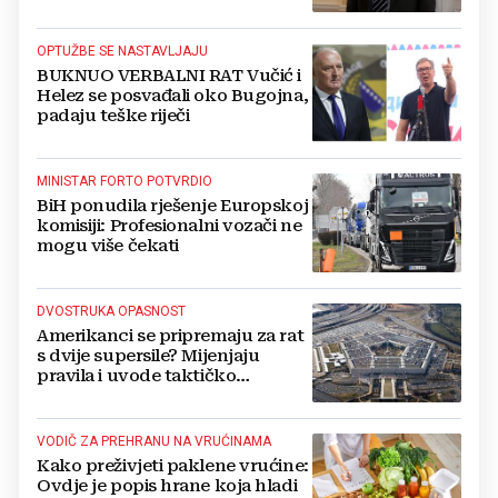
Kovačevića
OPTUŽBE SE NASTAVLJAJU
BUKNUO VERBALNI RAT Vučić i
Helez se posvađali oko Bugojna,
padaju teške riječi
MINISTAR FORTO POTVRDIO
BiH ponudila rješenje Europskoj
komisiji: Profesionalni vozači ne
mogu više čekati
DVOSTRUKA OPASNOST
Amerikanci se pripremaju za rat
s dvije supersile? Mijenjaju
pravila i uvode taktičko
nuklearno oružje
VODIČ ZA PREHRANU NA VRUĆINAMA
Kako preživjeti paklene vrućine:
Ovdje je popis hrane koja hladi