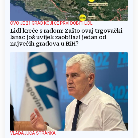
OVO JE 21 GRAD KOJI ĆE PRVI DOBITI LIDL
Lidl kreće s radom: Zašto ovaj trgovački
lanac još uvijek zaobilazi jedan od
najvećih gradova u BiH?
VLADAJUĆA STRANKA