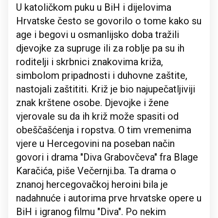
U katoličkom puku u BiH i dijelovima
Hrvatske često se govorilo o tome kako su
age i begovi u osmanlijsko doba tražili
djevojke za supruge ili za roblje pa su ih
roditelji i skrbnici znakovima križa,
simbolom pripadnosti i duhovne zaštite,
nastojali zaštititi. Križ je bio najupečatljiviji
znak krštene osobe. Djevojke i žene
vjerovale su da ih križ može spasiti od
obeščašćenja i ropstva. O tim vremenima
vjere u Hercegovini na poseban način
govori i drama "Diva Grabovčeva" fra Blage
Karačića, piše Večernji.ba. Ta drama o
znanoj hercegovačkoj heroini bila je
nadahnuće i autorima prve hrvatske opere u
BiH i igranog filmu "Diva". Po nekim