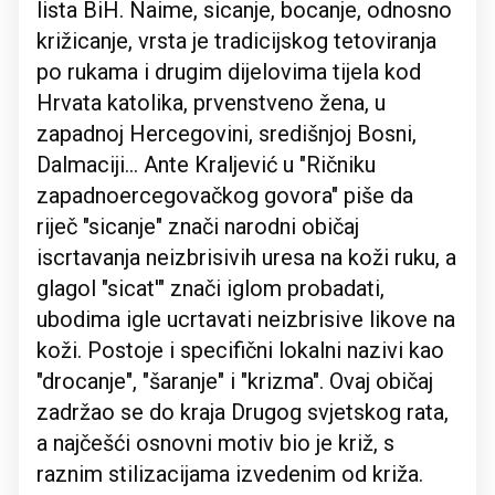
lista BiH. Naime, sicanje, bocanje, odnosno
križicanje, vrsta je tradicijskog tetoviranja
po rukama i drugim dijelovima tijela kod
Hrvata katolika, prvenstveno žena, u
zapadnoj Hercegovini, središnjoj Bosni,
Dalmaciji... Ante Kraljević u "Ričniku
zapadnoercegovačkog govora" piše da
riječ "sicanje" znači narodni običaj
iscrtavanja neizbrisivih uresa na koži ruku, a
glagol "sicat'" znači iglom probadati,
ubodima igle ucrtavati neizbrisive likove na
koži. Postoje i specifični lokalni nazivi kao
"drocanje", "šaranje" i "krizma". Ovaj običaj
zadržao se do kraja Drugog svjetskog rata,
a najčešći osnovni motiv bio je križ, s
raznim stilizacijama izvedenim od križa.