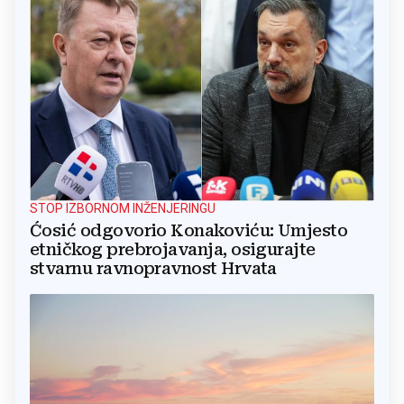
STOP IZBORNOM INŽENJERINGU
Ćosić odgovorio Konakoviću: Umjesto
etničkog prebrojavanja, osigurajte
stvarnu ravnopravnost Hrvata