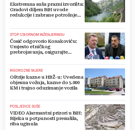
Ekstremna suša prazni izvorišta:
Gradovi diljem BiH uvode
redukcije i zabrane potrošnje
vode, posebno teško u
Hercegovini
STOP IZBORNOM INŽENJERINGU
Ćosić odgovorio Konakoviću:
Umjesto etničkog
prebrojavanja, osigurajte
stvarnu ravnopravnost Hrvata
RIGOROZNE MJERE
Oštrije kazne u HBŽ-u: Uvedena
objesna vožnja, kazne do 5.000
KM i trajno oduzimanje vozila
POSLJEDICE SUŠE
VIDEO Alarmantni prizori u BiH:
Rijeka u potpunosti presušila,
riba uginula