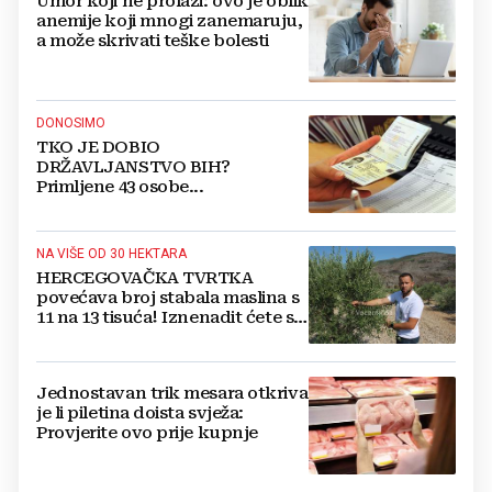
Umor koji ne prolazi: ovo je oblik
anemije koji mnogi zanemaruju,
a može skrivati teške bolesti
DONOSIMO
TKO JE DOBIO
DRŽAVLJANSTVO BIH?
Primljene 43 osobe...
NA VIŠE OD 30 HEKTARA
HERCEGOVAČKA TVRTKA
povećava broj stabala maslina s
11 na 13 tisuća! Iznenadit ćete se
kako ih štite
Jednostavan trik mesara otkriva
je li piletina doista svježa:
Provjerite ovo prije kupnje