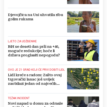
Djevojčica na Uni uhvatila ribu
golim rukama
LJETO ZA UDŽBENIKE
BiH se deseti dan prži na +40,
moguće redukcije; hoće li
država proglasiti nepogodu?
OVO JE 21 GRAD KOJI ĆE PRVI DOBITI LIDL
Lidl kreće s radom: Zašto ovaj
trgovački lanac još uvijek
zaobilazi jedan od najvećih
gradova u BiH?
TEŽAK INCIDENT
Novi napad u domu za odrasle