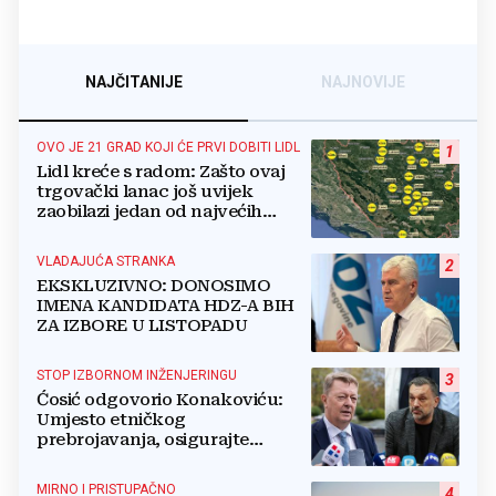
NAJČITANIJE
NAJNOVIJE
OVO JE 21 GRAD KOJI ĆE PRVI DOBITI LIDL
1
Lidl kreće s radom: Zašto ovaj
trgovački lanac još uvijek
zaobilazi jedan od najvećih
gradova u BiH?
VLADAJUĆA STRANKA
2
EKSKLUZIVNO: DONOSIMO
IMENA KANDIDATA HDZ-A BIH
ZA IZBORE U LISTOPADU
STOP IZBORNOM INŽENJERINGU
3
Ćosić odgovorio Konakoviću:
Umjesto etničkog
prebrojavanja, osigurajte
stvarnu ravnopravnost Hrvata
MIRNO I PRISTUPAČNO
4