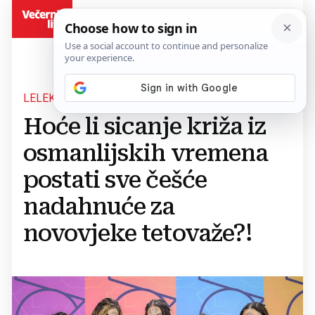
BiH
LELEKICE OŽIVJELE SICANJE
Hoće li sicanje križa iz
osmanlijskih vremena
postati sve češće
nadahnuće za
novovjeke tetovaže?!