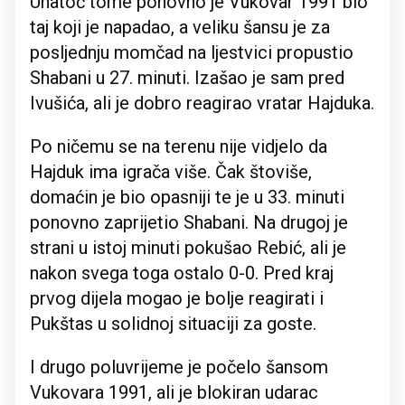
Unatoč tome ponovno je Vukovar 1991 bio
taj koji je napadao, a veliku šansu je za
posljednju momčad na ljestvici propustio
Shabani u 27. minuti. Izašao je sam pred
Ivušića, ali je dobro reagirao vratar Hajduka.
Po ničemu se na terenu nije vidjelo da
Hajduk ima igrača više. Čak štoviše,
domaćin je bio opasniji te je u 33. minuti
ponovno zaprijetio Shabani. Na drugoj je
strani u istoj minuti pokušao Rebić, ali je
nakon svega toga ostalo 0-0. Pred kraj
prvog dijela mogao je bolje reagirati i
Pukštas u solidnoj situaciji za goste.
I drugo poluvrijeme je počelo šansom
Vukovara 1991, ali je blokiran udarac