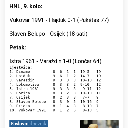
HNL, 9. kolo:
Vukovar 1991 - Hajduk 0-1 (Pukštas 77)
Slaven Belupo - Osijek (18 sati)
Petak:
Istra 1961 - Varaždin 1-0 (Lončar 64)
Ljestvica:
1. Dinamo          8  6  1  1  19-5   19

2. Hajduk          9  6  1  2  14-7   19

3. Varaždin        9  3  3  3  10-10  12

4.​​​​​​ Lokomotiva      8  3  3  2  9-10   12

5. Istra 1961      9  3  3  3   9-11  12

6. Gorica          8  3  2  3  10-10  11

7. Osijek          8  2  3  3   7-7   9

8. Slaven Belupo   8  3  0  5  10-16  9

9. Rijeka          8  1  4  3   8-10  7

10. Vukovar 1991   9  1  2  6   8-18  5