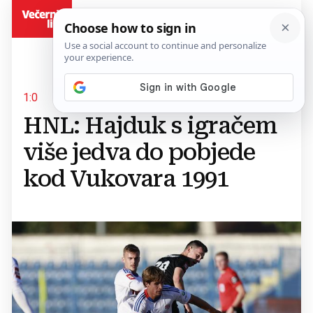
BiH
1:0
HNL: Hajduk s igračem
više jedva do pobjede
kod Vukovara 1991