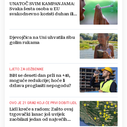
UNATOČ SVIM KAMPANJAMA:
Svaka šesta osoba u EU
svakodnevno koristi duhan ili
srodne proizvode
Djevojčica na Uni uhvatila ribu
golim rukama
LJETO ZA UDŽBENIKE
BiH se deseti dan prži na +40,
moguće redukcije; hoće li
država proglasiti nepogodu?
OVO JE 21 GRAD KOJI ĆE PRVI DOBITI LIDL
Lidl kreće s radom: Zašto ovaj
trgovački lanac još uvijek
zaobilazi jedan od najvećih
gradova u BiH?