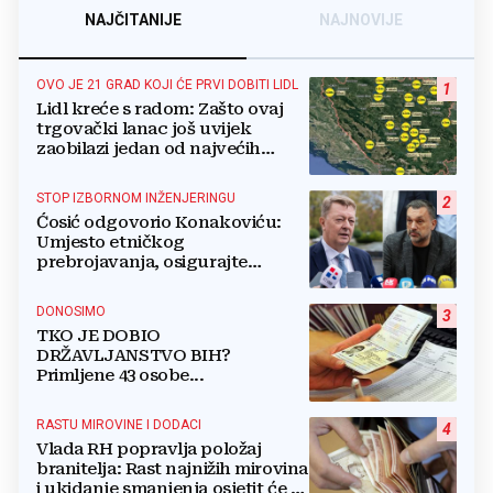
NAJČITANIJE
NAJNOVIJE
OVO JE 21 GRAD KOJI ĆE PRVI DOBITI LIDL
1
Lidl kreće s radom: Zašto ovaj
trgovački lanac još uvijek
zaobilazi jedan od najvećih
gradova u BiH?
STOP IZBORNOM INŽENJERINGU
2
Ćosić odgovorio Konakoviću:
Umjesto etničkog
prebrojavanja, osigurajte
stvarnu ravnopravnost Hrvata
DONOSIMO
3
TKO JE DOBIO
DRŽAVLJANSTVO BIH?
Primljene 43 osobe...
RASTU MIROVINE I DODACI
4
Vlada RH popravlja položaj
branitelja: Rast najnižih mirovina
i ukidanje smanjenja osjetit će se