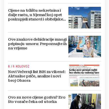
Cijene na tržištu nekretnina i
dalje rastu, u Njemačkoj opet
poskupjeli stanovi i obiteljske
kuće
Ove znakove dehidracije mnogi
pripisuju umoru: Prepoznajte ih
na vrijeme
8. I 9. KOLOVOZ
Novi Večernji list BiH za vikend:
Aktualne priče, analize i novi
broj Obzora
Ovo su nove cijene goriva? Evo
što vozače čeka od utorka