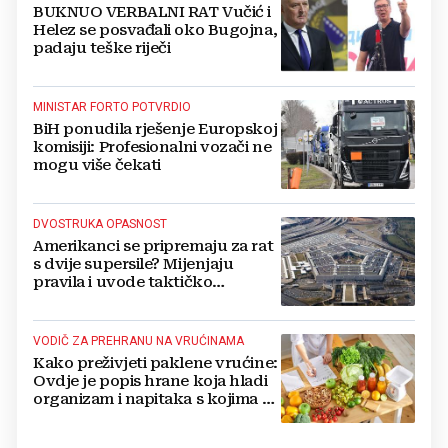
BUKNUO VERBALNI RAT Vučić i
Helez se posvađali oko Bugojna,
padaju teške riječi
MINISTAR FORTO POTVRDIO
BiH ponudila rješenje Europskoj
komisiji: Profesionalni vozači ne
mogu više čekati
DVOSTRUKA OPASNOST
Amerikanci se pripremaju za rat
s dvije supersile? Mijenjaju
pravila i uvode taktičko
nuklearno oružje
VODIČ ZA PREHRANU NA VRUĆINAMA
Kako preživjeti paklene vrućine:
Ovdje je popis hrane koja hladi
organizam i napitaka s kojima si
činite 'medvjeđu uslugu'