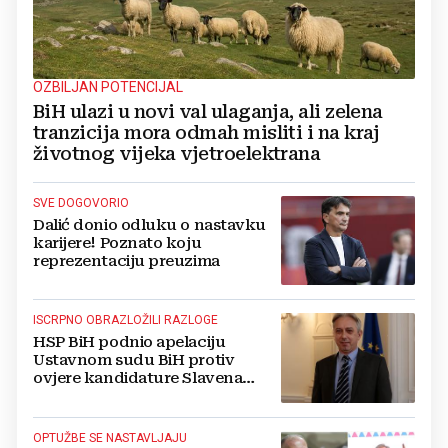
OZBILJAN POTENCIJAL
BiH ulazi u novi val ulaganja, ali zelena
tranzicija mora odmah misliti i na kraj
životnog vijeka vjetroelektrana
SVE DOGOVORIO
Dalić donio odluku o nastavku
karijere! Poznato koju
reprezentaciju preuzima
ISCRPNO OBRAZLOŽILI RAZLOGE
HSP BiH podnio apelaciju
Ustavnom sudu BiH protiv
ovjere kandidature Slavena
Kovačevića
OPTUŽBE SE NASTAVLJAJU