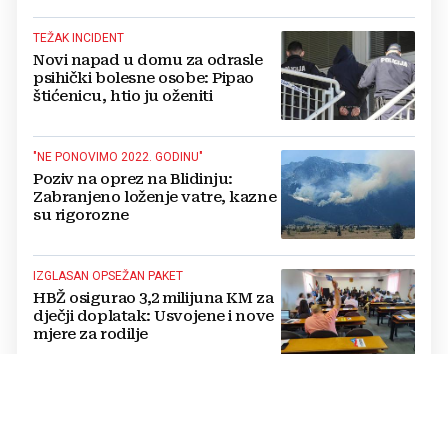
TEŽAK INCIDENT
Novi napad u domu za odrasle
psihički bolesne osobe: Pipao
štićenicu, htio ju oženiti
"NE PONOVIMO 2022. GODINU"
Poziv na oprez na Blidinju:
Zabranjeno loženje vatre, kazne
su rigorozne
IZGLASAN OPSEŽAN PAKET
HBŽ osigurao 3,2 milijuna KM za
dječji doplatak: Usvojene i nove
mjere za rodilje
ZRAČNE SNAGE U BORBI S VATROM
Pojačanje u borbi protiv požara
u Konjicu: Stiže i treći Air Tractor