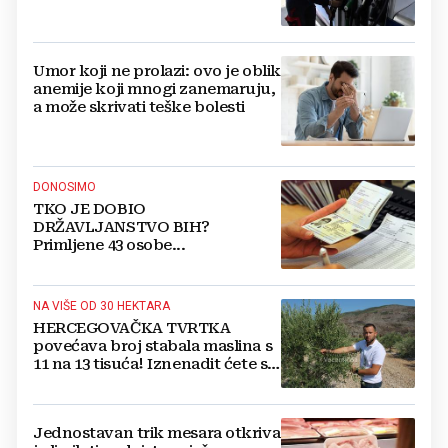
Umor koji ne prolazi: ovo je oblik
anemije koji mnogi zanemaruju,
a može skrivati teške bolesti
DONOSIMO
TKO JE DOBIO
DRŽAVLJANSTVO BIH?
Primljene 43 osobe...
NA VIŠE OD 30 HEKTARA
HERCEGOVAČKA TVRTKA
povećava broj stabala maslina s
11 na 13 tisuća! Iznenadit ćete se
kako ih štite
Jednostavan trik mesara otkriva