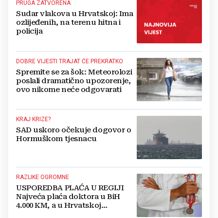
PRUGA ZATVORENA
Sudar vlakova u Hrvatskoj: Ima
ozlijeđenih, na terenu hitna i
policija
DOBRE VIJESTI TRAJAT ĆE PREKRATKO
Spremite se za šok: Meteorolozi
poslali dramatično upozorenje,
ovo nikome neće odgovarati
KRAJ KRIZE?
SAD uskoro očekuje dogovor o
Hormuškom tjesnacu
RAZLIKE OGROMNE
USPOREDBA PLAĆA U REGIJI
Najveća plaća doktora u BiH
4.000 KM, a u Hrvatskoj
najmanja 3.000 eura