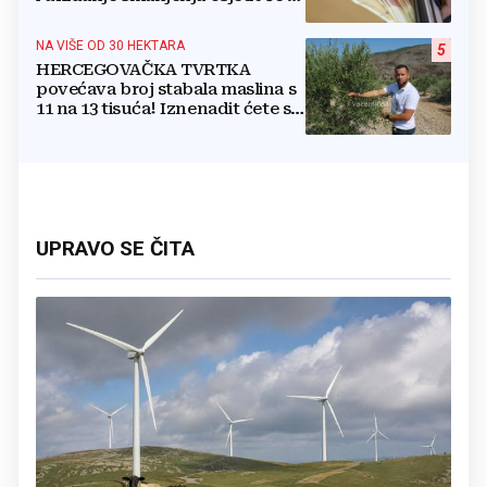
i u BiH
NA VIŠE OD 30 HEKTARA
5
HERCEGOVAČKA TVRTKA
povećava broj stabala maslina s
11 na 13 tisuća! Iznenadit ćete se
kako ih štite
UPRAVO SE ČITA