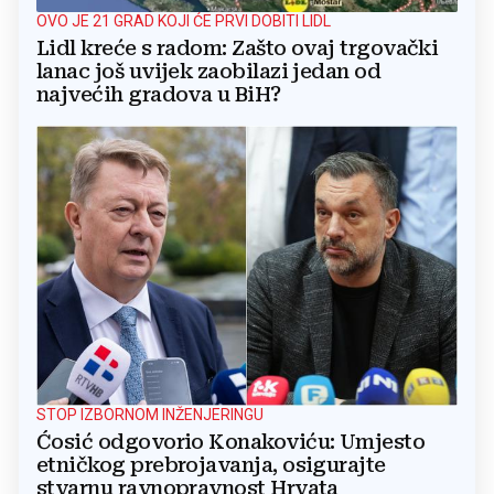
OVO JE 21 GRAD KOJI ĆE PRVI DOBITI LIDL
Lidl kreće s radom: Zašto ovaj trgovački
lanac još uvijek zaobilazi jedan od
najvećih gradova u BiH?
STOP IZBORNOM INŽENJERINGU
Ćosić odgovorio Konakoviću: Umjesto
etničkog prebrojavanja, osigurajte
stvarnu ravnopravnost Hrvata