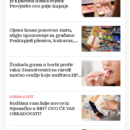
je li piletina doista svježa:
Provjerite ovo prije kupnje
Cijene hrane ponovno rastu,
stiglo upozorenje za građane:
Poskupjeli pšenica, kukuruz,
šećer i biljna ulja
Žvakaća guma u borbi protiv
raka: Znanstvenici su razvili
moćno oružje koje uništava HPV
i bakterije
DOBRA VIJEST
Rodbina vam šalje novce iz
Njemačke u BiH? OVO ĆE VAS
OBRADOVATI!