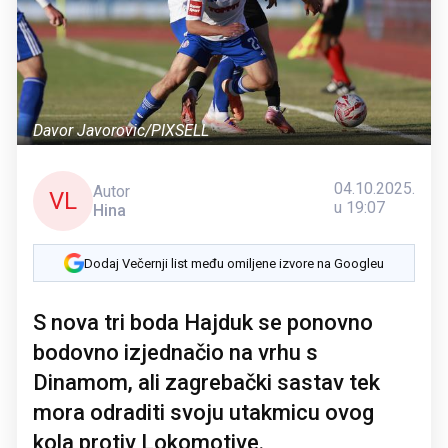
Davor Javorovic/PIXSELL
04.10.2025.
Autor
VL
u 19:07
Hina
Dodaj Večernji list među omiljene izvore na Googleu
S nova tri boda Hajduk se ponovno
bodovno izjednačio na vrhu s
Dinamom, ali zagrebački sastav tek
mora odraditi svoju utakmicu ovog
kola protiv Lokomotive.