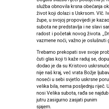
služba obnovila krsna obećanja oku
život koji dolazi s Uskrsom. Vlč. 
župe, u svojoj propovijedi je kaza
subota ne predstavlja i ne slavi sa
radost i početak novog života. ,,Dr
vazmene noći, važno je oslušnuti g
Trebamo prekopati sve svoje prob
čuti glas koji ti kaže raduj se, do
dodao je da su Kristovo uskrsnuće
nije naš kraj, već vrata Božje ljubav
noseći u sebi svjetlo uskrsne poru
velika bila, nema posljednju riječ. U
nosi Velika subota, rađa se najdub
jutru zasigurno zasjati punim
sjajem.