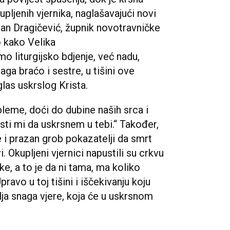
pljenih vjernika, naglašavajući novi
Ivan Dragičević, župnik novotravničke
o kako Velika
mo liturgijsko bdjenje, već nadu,
aga braćo i sestre, u tišini ove
las uskrslog Krista.
leme, doći do dubine naših srca i
pusti mi da uskrsnem u tebi.“ Također,
 i prazan grob pokazatelji da smrt
i. Okupljeni vjernici napustili su crkvu
ke, a to je da ni tama, ma koliko
pravo u toj tišini i iščekivanju koju
lja snaga vjere, koja će u uskrsnom