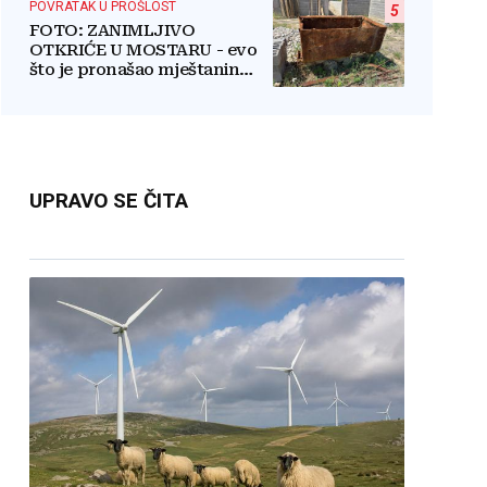
POVRATAK U PROŠLOST
5
FOTO: ZANIMLJIVO
OTKRIĆE U MOSTARU - evo
što je pronašao mještanin
naselja Rudnik na svome
imanju
UPRAVO SE ČITA