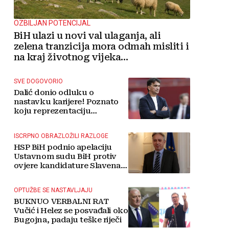
OZBILJAN POTENCIJAL
BiH ulazi u novi val ulaganja, ali
zelena tranzicija mora odmah misliti i
na kraj životnog vijeka
vjetroelektrana
SVE DOGOVORIO
Dalić donio odluku o
nastavku karijere! Poznato
koju reprezentaciju
preuzima
ISCRPNO OBRAZLOŽILI RAZLOGE
HSP BiH podnio apelaciju
Ustavnom sudu BiH protiv
ovjere kandidature Slavena
Kovačevića
OPTUŽBE SE NASTAVLJAJU
BUKNUO VERBALNI RAT
Vučić i Helez se posvađali oko
Bugojna, padaju teške riječi