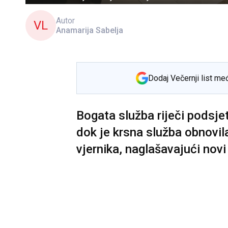
Autor
VL
Anamarija Sabelja
Dodaj Večernji list me
Bogata služba riječi podsjet
dok je krsna služba obnovil
vjernika, naglašavajući novi