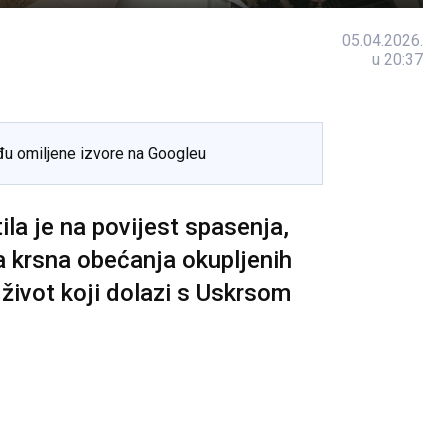
05.04.2026.
u 20:37
đu omiljene izvore na Googleu
ila je na povijest spasenja,
a krsna obećanja okupljenih
 život koji dolazi s Uskrsom