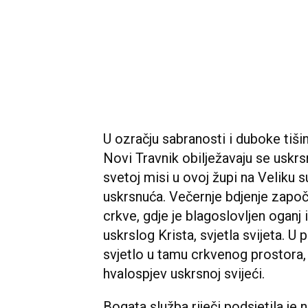
U ozračju sabranosti i duboke tiš
Novi Travnik obilježavaju se uskrs
svetoj misi u ovoj župi na Veliku 
uskrsnuća. Večernje bdjenje započ
crkve, gdje je blagoslovljen oganj 
uskrslog Krista, svjetla svijeta. U pr
svjetlo u tamu crkvenog prostora, 
hvalospjev uskrsnoj svijeći.
Bogata služba riječi podsjetila je 