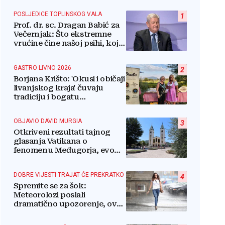
POSLJEDICE TOPLINSKOG VALA
1
Prof. dr. sc. Dragan Babić za
Večernjak: Što ekstremne
vrućine čine našoj psihi, koje
tri namirnice trebamo jesti,
kako se boriti...
GASTRO LIVNO 2026
2
Borjana Krišto: 'Okusi i običaji
livanjskog kraja' čuvaju
tradiciju i bogatu
gastronomsku baštinu
OBJAVIO DAVID MURGIA
3
Otkriveni rezultati tajnog
glasanja Vatikana o
fenomenu Međugorja, evo
što misli većina crkevnih
dužnosnika
DOBRE VIJESTI TRAJAT ĆE PREKRATKO
4
Spremite se za šok:
Meteorolozi poslali
dramatično upozorenje, ovo
nikome neće odgovarati