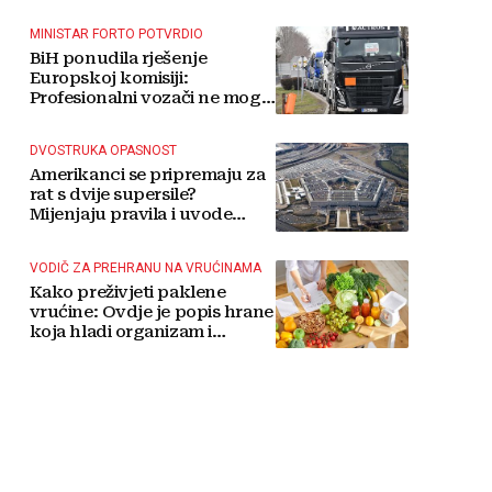
MINISTAR FORTO POTVRDIO
BiH ponudila rješenje
Europskoj komisiji:
Profesionalni vozači ne mogu
više čekati
DVOSTRUKA OPASNOST
Amerikanci se pripremaju za
rat s dvije supersile?
Mijenjaju pravila i uvode
taktičko nuklearno oružje
VODIČ ZA PREHRANU NA VRUĆINAMA
Kako preživjeti paklene
vrućine: Ovdje je popis hrane
koja hladi organizam i
napitaka s kojima si činite
'medvjeđu uslugu'