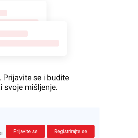
rijavite se i budite
ti svoje mišljenje.
Prijavite se
Registrirajte se
ki