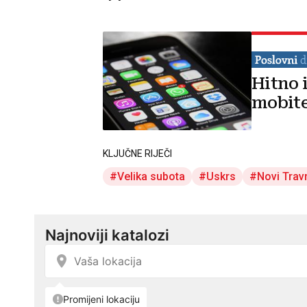
Hitno i
mobite
KLJUČNE RIJEČI
Velika subota
Uskrs
Novi Trav