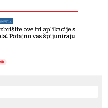
zbrišite ove tri aplikacije s
la! Potajno vas špijuniraju
nik