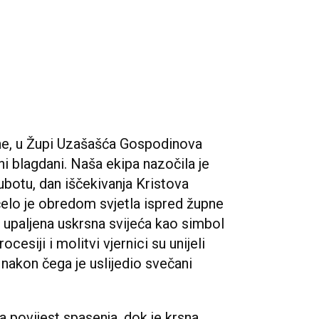
ine, u Župi Uzašašća Gospodinova
ni blagdani. Naša ekipa nazočila je
subotu, dan iščekivanja Kristova
elo je obredom svjetla ispred župne
i upaljena uskrsna svijeća kao simbol
ocesiji i molitvi vjernici su unijeli
nakon čega je uslijedio svečani
na povijest spasenja, dok je krsna