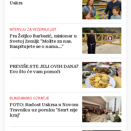
Uskrs
INTERVJU ZA VEČERNJI LIST
Fra Željko Barbarić, misionar u
Svetoj Zemlji: "Molite za nas.
Raspitujete se o nama..."
PREVIŠE STE JELI OVIH DANA?
Evo što će vam pomoći
BLAGDANSKO OZRAČJE
FOTO: Radost Uskrsa u Novom
Travniku uz poruku "Smrt nije
kraj"