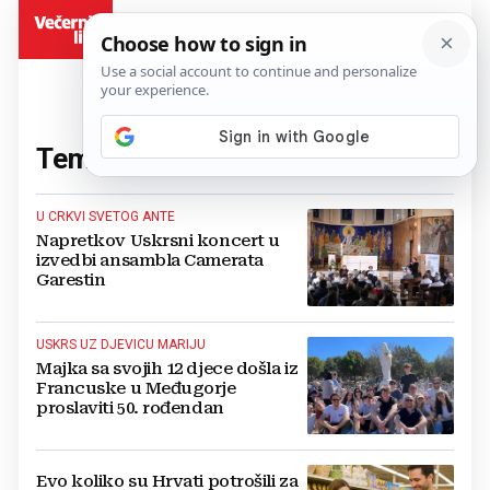
BiH
Tema:
Uskrs
(202 članaka)
U CRKVI SVETOG ANTE
Napretkov Uskrsni koncert u
izvedbi ansambla Camerata
Garestin
USKRS UZ DJEVICU MARIJU
Majka sa svojih 12 djece došla iz
Francuske u Međugorje
proslaviti 50. rođendan
Evo koliko su Hrvati potrošili za