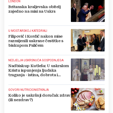
LONDON
Britanska kraljevska obitelj
zajedno na misi na Uskrs
U MOSTARSKOJ KATEDRALI
Filipović i Kordić nakon mise
razmijenili uskrsne čestitke s
biskupom Palićem
NEDJELJA USKRSNUĆA GOSPODNJEGA
Nadbiskup Kutleša: U uskrslom
Kristu ispunjenja ljudska
traganja - istina, dobrota i
ljepota
GOVORI NUTRICIONISTKINJA
Koliko je uskršnji doručak zdrav
(ili nezdrav?)