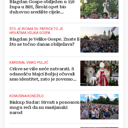
Blagdan Gospe obilježen u 150
župa u BiH, Široki opet bio
duhovno središte cijele
Hercegovine
ŠTO JE IRCIMA SV. PATRICK TO JE
HRVATIMA VELIKA GOSPA
Blagdan je Velike Gospe. Znate li
što se točno danas obilježava?
KARDINAL VINKO PULJIĆ
Crkve se više neće zatvarati. S
odanošću Majci Božjoj očuvali
smo identitet, zato je zovemo
Kraljicom Hrvata
KOMUŠINA-KONDŽILO
Biskup Sudar: Hrvati s ponosom
mogu reći da su marijanski
narod