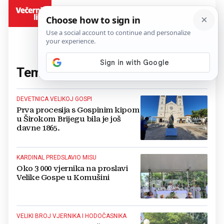
BiH
Tema:
Velika Gospa
(70 članaka)
DEVETNICA VELIKOJ GOSPI
Prva procesija s Gospinim kipom
u Širokom Brijegu bila je još
davne 1865.
KARDINAL PREDSLAVIO MISU
Oko 3 000 vjernika na proslavi
Velike Gospe u Komušini
VELIKI BROJ VJERNIKA I HODOČASNIKA