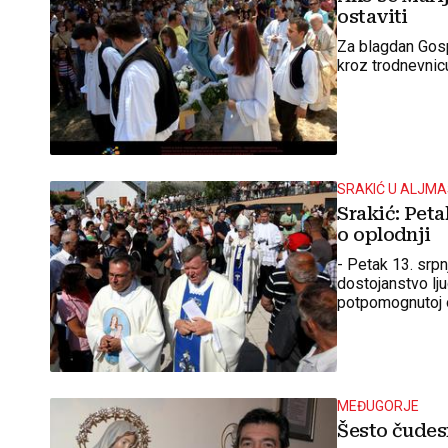
ostaviti
Za blagdan Gospe
kroz trodnevnic
SRAKIĆ U ALJM
Srakić: Peta
o oplodnji
- Petak 13. srpnj
dostojanstvo lj
potpomognutoj o
MEĐUGORJE
Šesto čudes