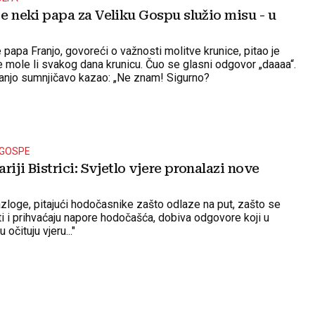
je neki papa za Veliku Gospu služio misu - u
 papa Franjo, govoreći o važnosti molitve krunice, pitao je
e mole li svakog dana krunicu. Čuo se glasni odgovor „daaaa“.
ranjo sumnjičavo kazao: „Ne znam! Sigurno?
 GOSPE
riji Bistrici: Svjetlo vjere pronalazi nove
razloge, pitajući hodočasnike zašto odlaze na put, zašto se
i i prihvaćaju napore hodočašća, dobiva odgovore koji u
 očituju vjeru..."