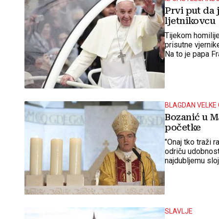
Prvi put da 
ljetnikovcu
Tijekom homilije
prisutne vjernik
Na to je papa F
BLAGDAN VELKE
Bozanić u Ma
početke
"Onaj tko traži 
odriču udobnost
najdubljemu sloju
SLAVLJE