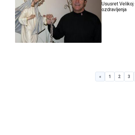
Ususret Velikoj
ozdravljenja
«
1
2
3