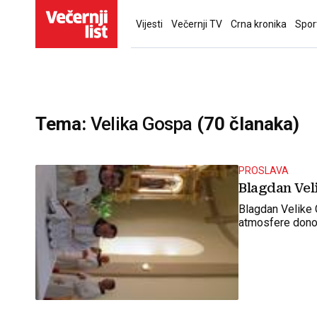
Vijesti
Večernji TV
Crna kronika
Spor
Tema:
Velika Gospa
(70 članaka)
PROSLAVA
Blagdan Vel
Blagdan Velike G
atmosfere donos