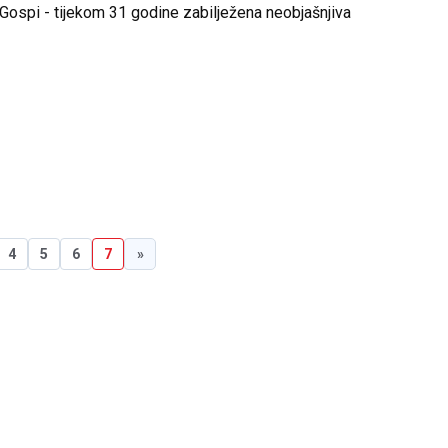
 Gospi - tijekom 31 godine zabilježena neobjašnjiva
4
5
6
7
»