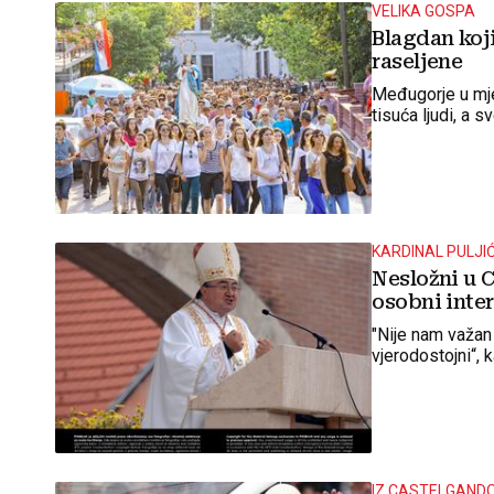
VELIKA GOSPA
Blagdan koji
raseljene
Međugorje u mje
tisuća ljudi, a 
KARDINAL PULJIĆ
Nesložni u C
osobni inter
"Nije nam važan 
vjerodostojni“, 
IZ CASTELGAND