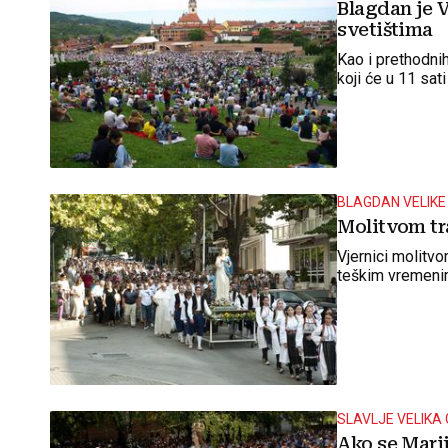
Blagdan je 
svetištima
Kao i prethodni
koji će u 11 sa
BLAGDAN VELIKE
Molitvom tr
Vjernici molitvo
teškim vremen
SLAVLJE VELIKA
Ako se Mari