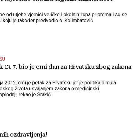
 od utjehe vjernici veličke i okolnih župa pripremali su se
u koju je također predvodio o. Kolimbatović
AŠU
k 13. 7. bio je crni dan za Hrvatsku zbog zakona
a 2012. crni je petak za Hrvatsku jer je politika dirnula
udskog života usvajanjem zakona o medicinski
plodnji, rekao je Srakić
nih ozdravljenja!