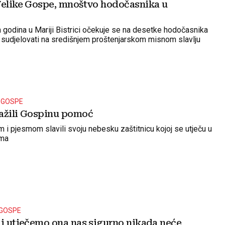
Velike Gospe, mnoštvo hodočasnika u
h godina u Mariji Bistrici očekuje se na desetke hodočasnika
ti sudjelovati na središnjem proštenjarskom misnom slavlju
 GOSPE
ažili Gospinu pomoć
m i pjesmom slavili svoju nebesku zaštitnicu kojoj se utječu u
ima
 GOSPE
ji utječemo ona nas sigurno nikada neće