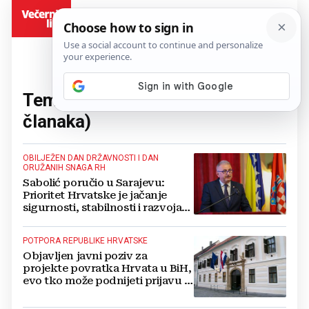
BiH
Tema:
republika hrvatska
(21
članaka)
OBILJEŽEN DAN DRŽAVNOSTI I DAN
ORUŽANIH SNAGA RH
Sabolić poručio u Sarajevu:
Prioritet Hrvatske je jačanje
sigurnosti, stabilnosti i razvoja
ovog dijela Europe
POTPORA REPUBLIKE HRVATSKE
Objavljen javni poziv za
projekte povratka Hrvata u BiH,
evo tko može podnijeti prijavu i
do kad je rok