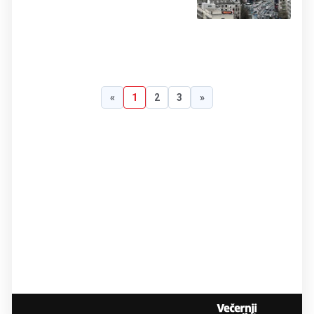
«
1
2
3
»