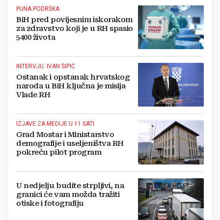
PUNA PODRŠKA
BiH pred povijesnim iskorakom
za zdravstvo koji je u RH spasio
5400 života
INTERVJU: IVAN ŠIPIĆ
Ostanak i opstanak hrvatskog
naroda u BiH ključna je misija
Vlade RH
IZJAVE ZA MEDIJE U 11 SATI
Grad Mostar i Ministarstvo
demografije i useljeništva RH
pokreću pilot program
U nedjelju budite strpljivi, na
granici će vam možda tražiti
otiske i fotografiju