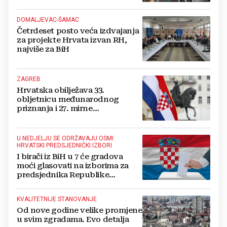
DOMALJEVAC-ŠAMAC
Četrdeset posto veća izdvajanja
za projekte Hrvata izvan RH,
najviše za BiH
ZAGREB
Hrvatska obilježava 33.
obljetnicu međunarodnog
priznanja i 27. mirne
reintegracije
U NEDJELJU SE ODRŽAVAJU OSMI
HRVATSKI PREDSJEDNIČKI IZBORI
I birači iz BiH u 7 će gradova
moći glasovati na izborima za
predsjednika Republike
Hrvatske
KVALITETNIJE STANOVANJE
Od nove godine velike promjene
u svim zgradama. Evo detalja