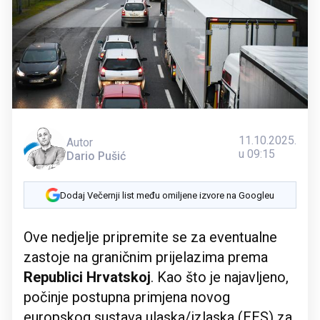
11.10.2025.
Autor
u 09:15
Dario Pušić
Dodaj Večernji list među omiljene izvore na Googleu
Ove nedjelje pripremite se za eventualne
zastoje na graničnim prijelazima prema
Republici Hrvatskoj
. Kao što je najavljeno,
počinje postupna primjena novog
europskog sustava ulaska/izlaska (EES) za