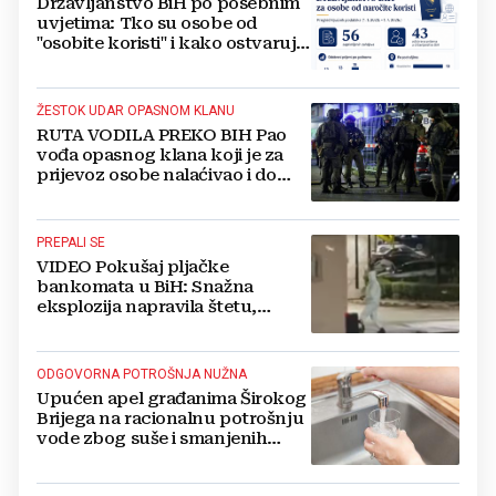
Državljanstvo BiH po posebnim
uvjetima: Tko su osobe od
"osobite koristi" i kako ostvaruju
to pravo?
ŽESTOK UDAR OPASNOM KLANU
RUTA VODILA PREKO BIH Pao
vođa opasnog klana koji je za
prijevoz osobe nalaćivao i do
10.000 eura
PREPALI SE
VIDEO Pokušaj pljačke
bankomata u BiH: Snažna
eksplozija napravila štetu,
stanari natjerali pljačkaše u bijeg
ODGOVORNA POTROŠNJA NUŽNA
Upućen apel građanima Širokog
Brijega na racionalnu potrošnju
vode zbog suše i smanjenih
zaliha