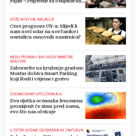
rujan“: Pripreme za obilježavanje
oslobođenja kraljevskog grada
Jajca
STIŽE NOVI VAL INFLACIJE
Crne prognoze UN-a: Slijedi li
nam novi udar na novčanike i
nestašica osnovnih namirnica?
MEĐU PRVIMA U BIH UVODI PAMETNE
SENZORE
Zaboravite na kruženje gradom:
Mostar dobiva Smart Parking
koji štedi i vrijeme i gorivo
OCEANOGRAFI UPOZORAVAJU
Dva rijetka oceanska fenomena
promijenit će zimu pred nama,
evo što nas očekuje
U ČETIRI GODINE ODOBRENA 43 ZAHTJEVA