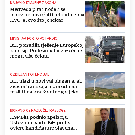
NAJAVIO IZMJENE ZAKONA
Medveda pitali hoće li se
mirovine povećati i pripadnicima
HVO-a, evo što je rekao
MINISTAR FORTO POTVRDIO
BiH ponudila rješenje Europskoj
komisiji: Profesionalni vozači ne
mogu više čekati
OZBILJAN POTENCIJAL
BiH ulazi u novi val ulaganja, ali
zelena tranzicija mora odmah
misliti i na kraj životnog vijeka
vjetroelektrana
ISCRPNO OBRAZLOŽILI RAZLOGE
HSP BiH podnio apelaciju
Ustavnom sudu BiH protiv
ovjere kandidature Slavena
Kovačevića