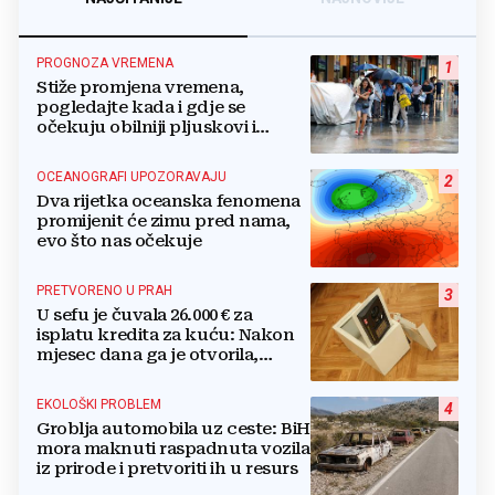
PROGNOZA VREMENA
1
Stiže promjena vremena,
pogledajte kada i gdje se
očekuju obilniji pljuskovi i
grmljavina
OCEANOGRAFI UPOZORAVAJU
2
Dva rijetka oceanska fenomena
promijenit će zimu pred nama,
evo što nas očekuje
PRETVORENO U PRAH
3
U sefu je čuvala 26.000 € za
isplatu kredita za kuću: Nakon
mjesec dana ga je otvorila,
pozlilo joj je
EKOLOŠKI PROBLEM
4
Groblja automobila uz ceste: BiH
mora maknuti raspadnuta vozila
iz prirode i pretvoriti ih u resurs