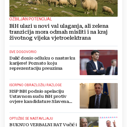
OZBILJAN POTENCIJAL
BiH ulazi u novi val ulaganja, ali zelena
tranzicija mora odmah misliti i na kraj
životnog vijeka vjetroelektrana
SVE DOGOVORIO
Dalić donio odluku o nastavku
karijere! Poznato koju
reprezentaciju preuzima
ISCRPNO OBRAZLOŽILI RAZLOGE
HSP BiH podnio apelaciju
Ustavnom sudu BiH protiv
ovjere kandidature Slavena
Kovačevića
OPTUŽBE SE NASTAVLJAJU
BUKNUO VERBALNI RAT Vučić i