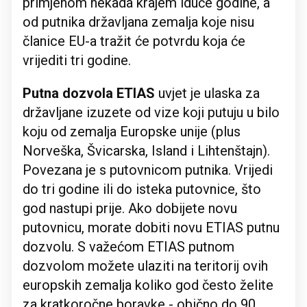
primjenom nekada krajem iduće godine, a
od putnika državljana zemalja koje nisu
članice EU-a tražit će potvrdu koja će
vrijediti tri godine.
Putna dozvola ETIAS
uvjet je ulaska za
državljane izuzete od vize koji putuju u bilo
koju od zemalja Europske unije (plus
Norveška, Švicarska, Island i Lihtenštajn).
Povezana je s putovnicom putnika. Vrijedi
do tri godine ili do isteka putovnice, što
god nastupi prije. Ako dobijete novu
putovnicu, morate dobiti novu ETIAS putnu
dozvolu. S važećom ETIAS putnom
dozvolom možete ulaziti na teritorij ovih
europskih zemalja koliko god često želite
za kratkoročne boravke - obično do 90