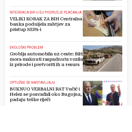
INTEGRACA BIH U EU PODRUČJE PLAĆANJA
VELIKI KORAK ZA BIH Centralna
banka podnijela zahtjev za
pristup SEPA-i
EKOLOŠKI PROBLEM
Groblja automobila uz ceste: BiH
mora maknuti raspadnuta vozila
iz prirode i pretvoriti ih u resurs
OPTUŽBE SE NASTAVLJAJU
BUKNUO VERBALNI RAT Vučić i
Helez se posvađali oko Bugojna,
padaju teške riječi
PRETVORENO U PRAH
U sefu je čuvala 26.000 € za
isplatu kredita za kuću: Nakon