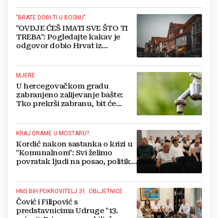
"BRATE DOĐI TI U BOSNU"
"OVDJE ĆEŠ IMATI SVE ŠTO TI
TREBA": Pogledajte kakav je
odgovor dobio Hrvat iz
Münchena kad je pitao treba li
se vratiti kući
MJERE
U hercegovačkom gradu
zabranjeno zalijevanje bašte:
Tko prekrši zabranu, bit će
isključen s mreže i novčano
kažnjen
KRAJ DRAME U MOSTARU?
Kordić nakon sastanka o krizi u
"Komunalnom": Svi želimo
povratak ljudi na posao, politika
mora dalje od ovoga
HNS BIH POKROVITELJ 31. OBLJETNICE
Čović i Filipović s
predstavnicima Udruge "13.