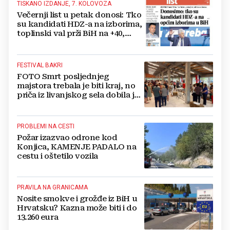
TISKANO IZDANJE, 7. KOLOVOZA
Večernji list u petak donosi: Tko
su kandidati HDZ-a na izborima,
toplinski val prži BiH na +40,
moguće redukcije...
FESTIVAL BAKRI
FOTO Smrt posljednjeg
majstora trebala je biti kraj, no
priča iz livanjskog sela dobila je
neočekivan nastavak
PROBLEMI NA CESTI
Požar izazvao odrone kod
Konjica, KAMENJE PADALO na
cestu i oštetilo vozila
PRAVILA NA GRANICAMA
Nosite smokve i grožđe iz BiH u
Hrvatsku? Kazna može biti i do
13.260 eura