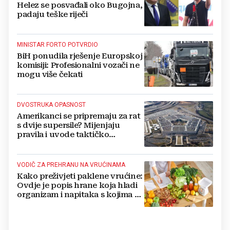
Helez se posvađali oko Bugojna,
padaju teške riječi
MINISTAR FORTO POTVRDIO
BiH ponudila rješenje Europskoj
komisiji: Profesionalni vozači ne
mogu više čekati
DVOSTRUKA OPASNOST
Amerikanci se pripremaju za rat
s dvije supersile? Mijenjaju
pravila i uvode taktičko
nuklearno oružje
VODIČ ZA PREHRANU NA VRUĆINAMA
Kako preživjeti paklene vrućine:
Ovdje je popis hrane koja hladi
organizam i napitaka s kojima si
činite 'medvjeđu uslugu'