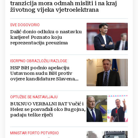
tranzicija mora odmah misliti i na kraj
životnog vijeka vjetroelektrana
SVE DOGOVORIO
Dalić donio odluku o nastavku
karijere! Poznato koju
reprezentaciju preuzima
ISCRPNO OBRAZLOŽILI RAZLOGE
HSP BiH podnio apelaciju
Ustavnom sudu BiH protiv
ovjere kandidature Slavena
Kovačevića
OPTUŽBE SE NASTAVLJAJU
BUKNUO VERBALNI RAT Vučić i
Helez se posvađali oko Bugojna,
padaju teške riječi
MINISTAR FORTO POTVRDIO