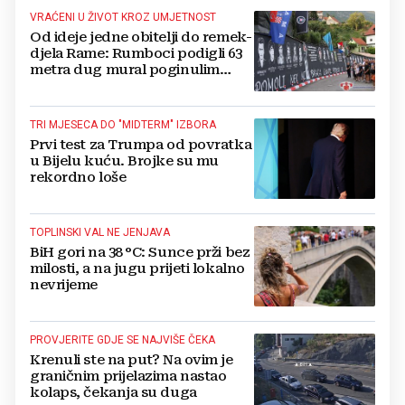
VRAĆENI U ŽIVOT KROZ UMJETNOST
Od ideje jedne obitelji do remek-
djela Rame: Rumboci podigli 63
metra dug mural poginulim
braniteljima
TRI MJESECA DO "MIDTERM" IZBORA
Prvi test za Trumpa od povratka
u Bijelu kuću. Brojke su mu
rekordno loše
TOPLINSKI VAL NE JENJAVA
BiH gori na 38 °C: Sunce prži bez
milosti, a na jugu prijeti lokalno
nevrijeme
PROVJERITE GDJE SE NAJVIŠE ČEKA
Krenuli ste na put? Na ovim je
graničnim prijelazima nastao
kolaps, čekanja su duga