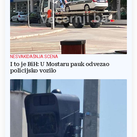
NESVAKIDAŠNJA SCENA
I to je BiH: U Mostaru pauk odvezao
policijsko vozilo