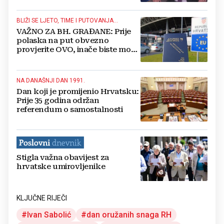
BLIŽI SE LJETO, TIME I PUTOVANJA...
VAŽNO ZA BH. GRAĐANE: Prije
polaska na put obvezno
provjerite OVO, inače biste mogli
biti vraćeni s granice
NA DANAŠNJI DAN 1991.
Dan koji je promijenio Hrvatsku:
Prije 35 godina održan
referendum o samostalnosti
Stigla važna obavijest za
hrvatske umirovljenike
KLJUČNE RIJEČI
Ivan Sabolić
dan oružanih snaga RH