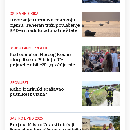
OŠTRA RETORIKA
Otvaranje Hormuza ima svoju
cijenu: Teheran traži povlačenje
SAD-a i nadoknadu ratne štete
SKUP U PARKU PRIRODE
Radioamateri Herceg Bosne
okupili se na Blidinju: Uz
prijatelje obilježili 34. obljetnicu
osnutka
ISPOVIJEST
Kako je Zrinski spašavao
putnike iz vlaka?
GASTRO LIVNO 2026
Borjana Krišto: 'Okusi i običaji