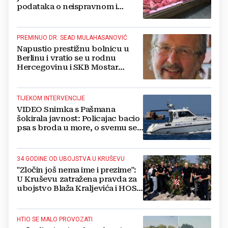
podataka o neispravnom i
uništenom mesu
PREMINUO DR. SEAD MULAHASANOVIĆ
Napustio prestižnu bolnicu u
Berlinu i vratio se u rodnu
Hercegovinu i SKB Mostar
spašavati živote
TIJEKOM INTERVENCIJE
VIDEO Snimka s Pašmana
šokirala javnost: Policajac bacio
psa s broda u more, o svemu se
oglasila policija
34 GODINE OD UBOJSTVA U KRUŠEVU
"Zločin još nema ime i prezime":
U Kruševu zatražena pravda za
ubojstvo Blaža Kraljevića i HOS-
ovaca
HTIO SE MALO PROVOZATI