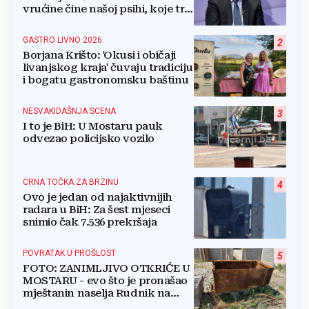
vrućine čine našoj psihi, koje tri
namirnice trebamo jesti, kako se
boriti...
GASTRO LIVNO 2026
2
Borjana Krišto: 'Okusi i običaji
livanjskog kraja' čuvaju tradiciju
i bogatu gastronomsku baštinu
NESVAKIDAŠNJA SCENA
3
I to je BiH: U Mostaru pauk
odvezao policijsko vozilo
CRNA TOČKA ZA BRZINU
4
Ovo je jedan od najaktivnijih
radara u BiH: Za šest mjeseci
snimio čak 7.536 prekršaja
POVRATAK U PROŠLOST
5
FOTO: ZANIMLJIVO OTKRIĆE U
MOSTARU - evo što je pronašao
mještanin naselja Rudnik na
svome imanju