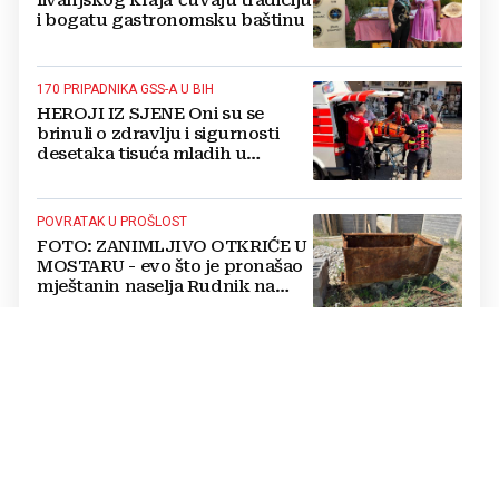
livanjskog kraja' čuvaju tradiciju
i bogatu gastronomsku baštinu
170 PRIPADNIKA GSS-A U BIH
HEROJI IZ SJENE Oni su se
brinuli o zdravlju i sigurnosti
desetaka tisuća mladih u
Međugorju. DONOSIMO
FOTOGRAFIJE
POVRATAK U PROŠLOST
FOTO: ZANIMLJIVO OTKRIĆE U
MOSTARU - evo što je pronašao
mještanin naselja Rudnik na
svome imanju
POSLJEDICE TOPLINSKOG VALA
Prof. dr. sc. Dragan Babić za
Večernjak: Što ekstremne
vrućine čine našoj psihi, koje tri
namirnice trebamo jesti, kako se
boriti...
REKORDERI U ZRAKU