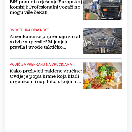
BiH ponudila rješenje Europskoj
komisiji: Profesionalni vozači ne
mogu više čekati
DVOSTRUKA OPASNOST
Amerikanci se pripremaju za rat
s dvije supersile? Mijenjaju
pravila i uvode taktičko
nuklearno oružje
VODIČ ZA PREHRANU NA VRUĆINAMA
Kako preživjeti paklene vrućine:
Ovdje je popis hrane koja hladi
organizam i napitaka s kojima si
činite 'medvjeđu uslugu'