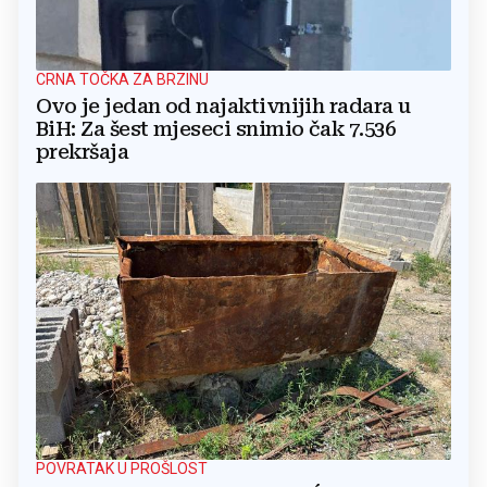
CRNA TOČKA ZA BRZINU
Ovo je jedan od najaktivnijih radara u
BiH: Za šest mjeseci snimio čak 7.536
prekršaja
POVRATAK U PROŠLOST