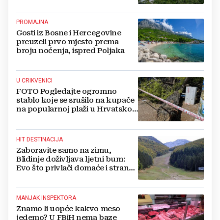
PROMAJNA
Gosti iz Bosne i Hercegovine
preuzeli prvo mjesto prema
broju noćenja, ispred Poljaka
U CRIKVENICI
FOTO Pogledajte ogromno
stablo koje se srušilo na kupače
na popularnoj plaži u Hrvatskoj:
Ima i ozlijeđenih
HIT DESTINACIJA
Zaboravite samo na zimu,
Blidinje doživljava ljetni bum:
Evo što privlači domaće i strane
turiste
MANJAK INSPEKTORA
Znamo li uopće kakvo meso
jedemo? U FBiH nema baze