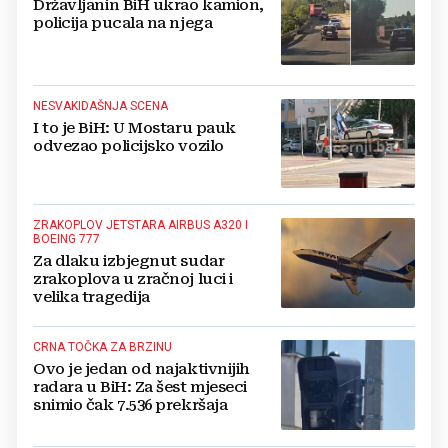
Državljanin BiH ukrao kamion,
policija pucala na njega
NESVAKIDAŠNJA SCENA
I to je BiH: U Mostaru pauk
odvezao policijsko vozilo
ZRAKOPLOV JETSTARA AIRBUS A320 I
BOEING 777
Za dlaku izbjegnut sudar
zrakoplova u zračnoj luci i
velika tragedija
CRNA TOČKA ZA BRZINU
Ovo je jedan od najaktivnijih
radara u BiH: Za šest mjeseci
snimio čak 7.536 prekršaja