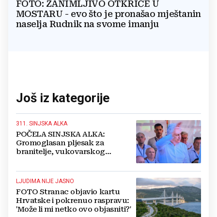
FOTO: ZANIMLJIVO OTKRIĆE U
MOSTARU - evo što je pronašao mještanin
naselja Rudnik na svome imanju
Još iz kategorije
311. SINJSKA ALKA
POČELA SINJSKA ALKA:
Gromoglasan pljesak za
branitelje, vukovarskog
gradonačelnika, Čovića i Krišto
LJUDIMA NIJE JASNO
FOTO Stranac objavio kartu
Hrvatske i pokrenuo raspravu:
'Može li mi netko ovo objasniti?'