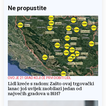
Ne propustite
OVO JE 21 GRAD KOJI ĆE PRVI DOBITI LIDL
Lidl kreće s radom: Zašto ovaj trgovački
lanac još uvijek zaobilazi jedan od
najvećih gradova u BiH?