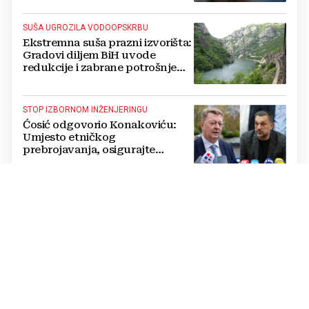
SUŠA UGROZILA VODOOPSKRBU
Ekstremna suša prazni izvorišta:
Gradovi diljem BiH uvode
redukcije i zabrane potrošnje
vode, posebno teško u
Hercegovini
STOP IZBORNOM INŽENJERINGU
Ćosić odgovorio Konakoviću:
Umjesto etničkog
prebrojavanja, osigurajte
stvarnu ravnopravnost Hrvata
RIGOROZNE MJERE
Oštrije kazne u HBŽ-u: Uvedena
objesna vožnja, kazne do 5.000
KM i trajno oduzimanje vozila
POSLJEDICE SUŠE
VIDEO Alarmantni prizori u BiH:
Rijeka u potpunosti presušila,