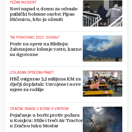
TEŽAK INCIDENT
Novi napad u domu za odrasle
psihički bolesne osobe: Pipao
štićenicu, htio ju oženiti
"NE PONOVIMO 2022. GODINU"
Poziv na oprez na Blidinju:
Zabranjeno loženje vatre, kazne
su rigorozne
IZGLASAN OPSEŽAN PAKET
HBŽ osigurao 3,2 milijuna KM za
dječji doplatak: Usvojene i nove
mjere za rodilje
ZRAČNE SNAGE U BORBI S VATROM
Pojačanje u borbi protiv požara
u Konjicu: Stiže i treći Air Tractor
u Zračnu luku Mostar