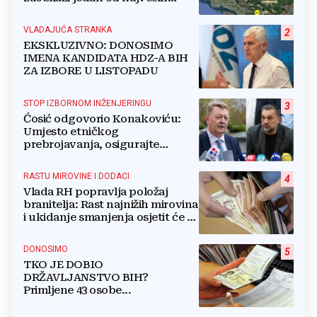
gradova u BiH?
VLADAJUĆA STRANKA
2
EKSKLUZIVNO: DONOSIMO
IMENA KANDIDATA HDZ-A BIH
ZA IZBORE U LISTOPADU
STOP IZBORNOM INŽENJERINGU
3
Ćosić odgovorio Konakoviću:
Umjesto etničkog
prebrojavanja, osigurajte
stvarnu ravnopravnost Hrvata
RASTU MIROVINE I DODACI
4
Vlada RH popravlja položaj
branitelja: Rast najnižih mirovina
i ukidanje smanjenja osjetit će se
i u BiH
DONOSIMO
5
TKO JE DOBIO
DRŽAVLJANSTVO BIH?
Primljene 43 osobe...