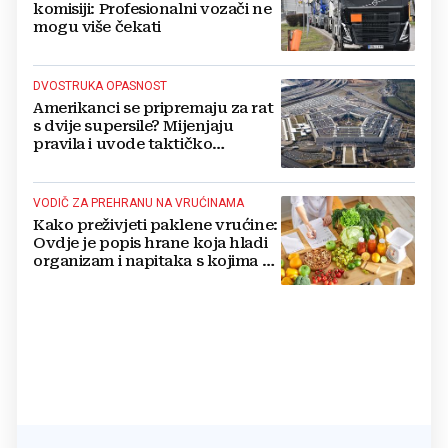
komisiji: Profesionalni vozači ne
mogu više čekati
DVOSTRUKA OPASNOST
Amerikanci se pripremaju za rat
s dvije supersile? Mijenjaju
pravila i uvode taktičko
nuklearno oružje
VODIČ ZA PREHRANU NA VRUĆINAMA
Kako preživjeti paklene vrućine:
Ovdje je popis hrane koja hladi
organizam i napitaka s kojima si
činite 'medvjeđu uslugu'