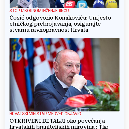
STOP IZBORNOM INŽENJERINGU
Ćosić odgovorio Konakoviću: Umjesto
etničkog prebrojavanja, osigurajte
stvarnu ravnopravnost Hrvata
HRVATSKI MINISTAR MEDVED OBJAVIO
OTKRIVENI DETALJI oko povećanja
hrvatskih braniteljskih mirovina : Tko