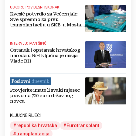
USKORO POVIJESNI ISKORAK
Kvesić potvrdio za Večernjak:
Sve spremno za prvu
transplantaciju u SKB-u Mostar,
obučeno više od 100 djelatnika
INTERVJU: IVAN ŠIPIĆ
Ostanak i opstanak hrvatskog
naroda u BiH ključna je misija
Vlade RH
Provjerite imate li svaki mjesec
pravo na 720 eura državnog
novca
KLJUČNE RIJEČI
republika hrvatska
Eurotransplant
transplantacija