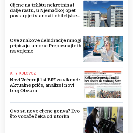
Cijene na tržištu nekretnina i
dalje rastu, u Njemačkoj opet
poskupjeli stanovi i obiteljske
kuće
Ove znakove dehidracije mnogi
pripisuju umoru: Prepoznajte ih
na vrijeme
8. I 9. KOLOVOZ
Novi Večernji list BiH za vikend:
Aktualne priče, analize i novi
broj Obzora
Ovo su nove cijene goriva? Evo
što vozače čeka od utorka