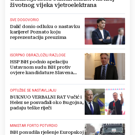
životnog vijeka vjetroelektrana
SVE DOGOVORIO
Dalić donio odluku o nastavku
karijere! Poznato koju
reprezentaciju preuzima
ISCRPNO OBRAZLOŽILI RAZLOGE
HSP BiH podnio apelaciju
Ustavnom sudu BiH protiv
ovjere kandidature Slavena
Kovačevića
OPTUŽBE SE NASTAVLJAJU
BUKNUO VERBALNI RAT Vučić i
Helez se posvađali oko Bugojna,
padaju teške riječi
MINISTAR FORTO POTVRDIO
BiH ponudila rješenje Europskoj