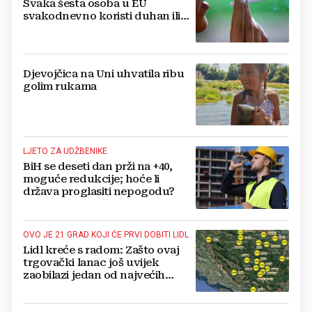
Svaka šesta osoba u EU
svakodnevno koristi duhan ili
srodne proizvode
Djevojčica na Uni uhvatila ribu
golim rukama
LJETO ZA UDŽBENIKE
BiH se deseti dan prži na +40,
moguće redukcije; hoće li
država proglasiti nepogodu?
OVO JE 21 GRAD KOJI ĆE PRVI DOBITI LIDL
Lidl kreće s radom: Zašto ovaj
trgovački lanac još uvijek
zaobilazi jedan od najvećih
gradova u BiH?