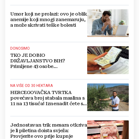
Umor koji ne prolazi: ovo je oblik
anemije koji mnogi zanemaruju,
a može skrivati teške bolesti
DONOSIMO
TKO JE DOBIO
DRŽAVLJANSTVO BIH?
Primljene 43 osobe...
NA VIŠE OD 30 HEKTARA
HERCEGOVAČKA TVRTKA
povećava broj stabala maslina s
11 na 13 tisuća! Iznenadit ćete se
kako ih štite
Jednostavan trik mesara otkriva
je li piletina doista svježa:
Provjerite ovo prije kupnje