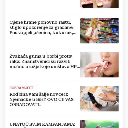
Cijene hrane ponovno rastu,
stiglo upozorenje za građane:
Poskupjeli pšenica, kukuruz,
šećer i biljna ulja
Žvakaća guma u borbi protiv
raka: Znanstvenici su razvili
moćno oružje koje uništava HPV
i bakterije
DOBRA VIJEST
Rodbina vam šalje novce iz
Njemačke u BiH? OVO ĆE VAS
OBRADOVATI!
UNATOČ SVIM KAMPANJAMA: