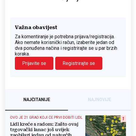
Važna obavijest
Za komentiranje je potrebna prijava/registracija.
Ako nemate korisnički račun, izaberite jedan od
dva ponuđena načina i registrirajte se u par brzih
koraka.
Prijavite se
Registrirajte se
NAJČITANIJE
NAJNOVIJE
OVO JE 21 GRAD KOJI ĆE PRVI DOBITI LIDL
1
Lidl kreće s radom: Zašto ovaj
trgovački lanac još uvijek
zaobilazi jedan od najvećih