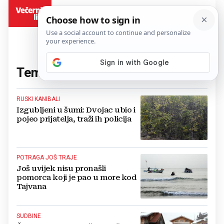
BiH
Tema:
potraga
(248 članaka)
RUSKI KANIBALI
Izgubljeni u šumi: Dvojac ubio i
pojeo prijatelja, traži ih policija
POTRAGA JOŠ TRAJE
Još uvijek nisu pronašli
pomorca koji je pao u more kod
Tajvana
SUDBINE