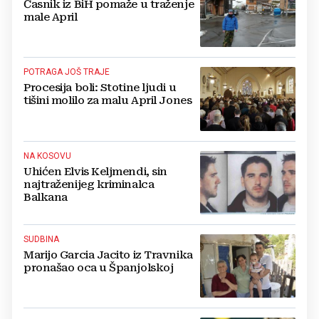
Časnik iz BiH pomaže u traženje
male April
POTRAGA JOŠ TRAJE
Procesija boli: Stotine ljudi u
tišini molilo za malu April Jones
NA KOSOVU
Uhićen Elvis Keljmendi, sin
najtraženijeg kriminalca
Balkana
SUDBINA
Marijo Garcia Jacito iz Travnika
pronašao oca u Španjolskoj