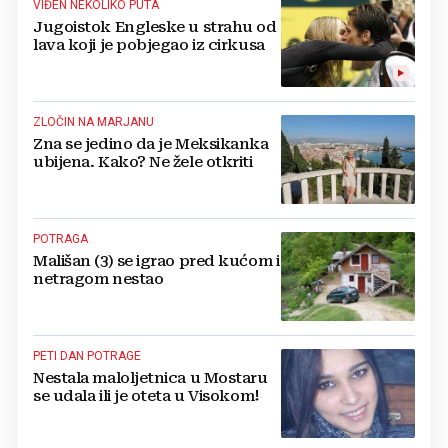
VIĐEN NEKOLIKO PUTA
Jugoistok Engleske u strahu od
lava koji je pobjegao iz cirkusa
ZLOČIN NA MARJANU
Zna se jedino da je Meksikanka
ubijena. Kako? Ne žele otkriti
POTRAGA
Mališan (3) se igrao pred kućom i
netragom nestao
PETI DAN POTRAGE
Nestala maloljetnica u Mostaru
se udala ili je oteta u Visokom!