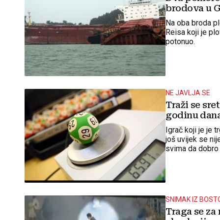
brodova u G
Na oba broda pl
Reisa koji je p
potonuo.
NE JAVLJA SE
Traži se sre
godinu dan
Igrač koji je je
još uvijek se nij
svima da dobro 
SNIMAK IZ BOS
Traga se za