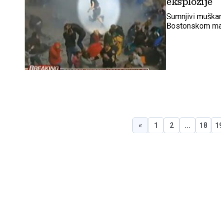
eksplozije
Sumnjivi muškar
Bostonskom mar
«
1
2
...
18
1