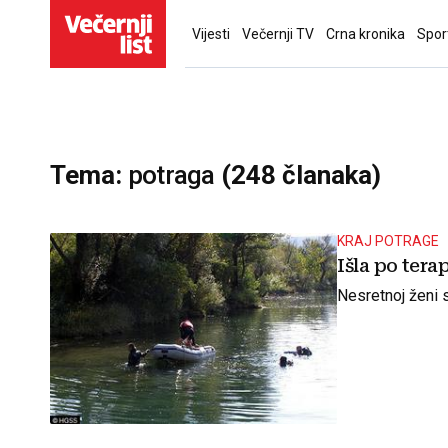
Vijesti
Večernji TV
Crna kronika
Spor
Tema:
potraga
(248 članaka)
KRAJ POTRAGE
Išla po tera
Nesretnoj ženi s