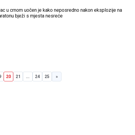
ac u crnom uočen je kako neposredno nakon eksplozije na
atonu bježi s mjesta nesreće
9
20
21
...
24
25
»