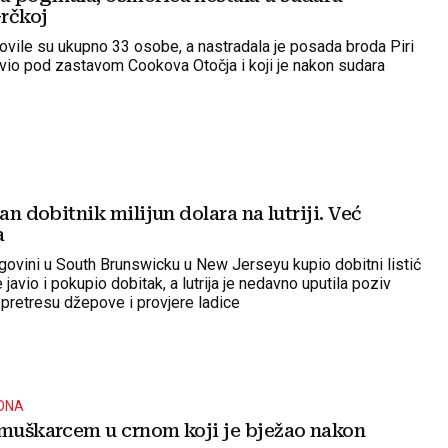
rčkoj
ovile su ukupno 33 osobe, a nastradala je posada broda Piri
lovio pod zastavom Cookova Otočja i koji je nakon sudara
tan dobitnik milijun dolara na lutriji. Već
a
 trgovini u South Brunswicku u New Jerseyu kupio dobitni listić
e javio i pokupio dobitak, a lutrija je nedavno uputila poziv
pretresu džepove i provjere ladice
TONA
 muškarcem u crnom koji je bježao nakon