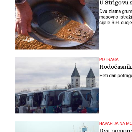
U Strigovu st
Dva zlatna grum
masovno istraživ
cijele BiH, susj
POTRAGA
Hodočasnika 
Peti dan potrag
HAVARIJA NA M
Dva pomorca