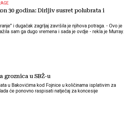
RAGE
n 30 godina: Dirljiv susret polubrata i
ranje" i dugačak zagrljaj završila je njihova potraga. - Ovo je
Tražila sam ga dugo vremena i sada je ovdje - rekla je Murray.
na groznica u SBŽ-u
lata u Bakovićima kod Fojnice u količinama isplativim za
lada će ponovno raspisati natječaj za koncesije