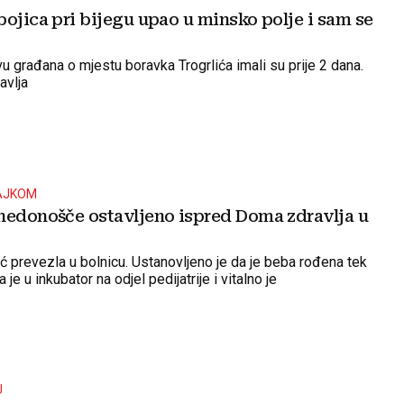
ojica pri bijegu upao u minsko polje i sam se
u građana o mjestu boravka Trogrlića imali su prije 2 dana.
avlja
AJKOM
nedonošče ostavljeno ispred Doma zdravlja u
ć prevezla u bolnicu. Ustanovljeno je da je beba rođena tek
je u inkubator na odjel pedijatrije i vitalno je
U