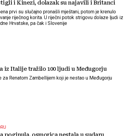
igli i Kinezi, dolazak su najavili i Britanci
ena prvi su slučajno pronašli mještani, potom je krenulo
anje riječnog korita. U riječni potok strigovu dolaze ljudi iz
edne Hrvatske, pa čak i Slovenije
iz Italije tražilo 100 ljudi u Međugorju
e za Renatom Zambellijem koji je nestao u Međugorju
ORU
 poginula, osmorica nestala u sudaru