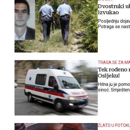
Dvostruki ub
izvukao
Posljednju dojav
Potraga se nast
TRAGA SE ZA M
Tek rođeno 
Osijeku!
Hitna ju je pomo
sinoć. Smještena 
ZLATO U POTOK