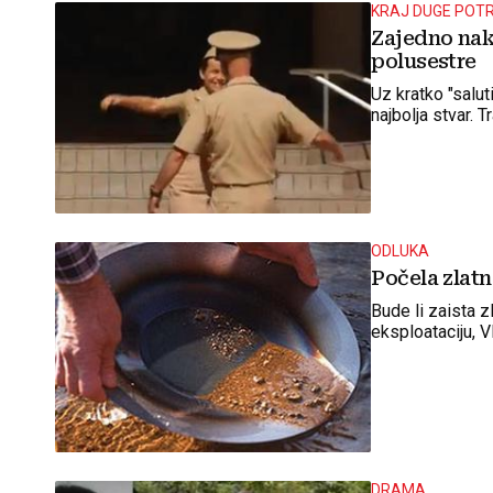
KRAJ DUGE POT
Zajedno nako
polusestre
Uz kratko "saluti
najbolja stvar. 
ODLUKA
Počela zlat
Bude li zaista z
eksploataciju, V
DRAMA