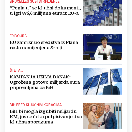
BRUXELLES GUBI STRPLJENJE
“Peglaju” se ključni dokumenti,
u igri 976,6 milijuna eura iz EU-a
FRIBOURG
EU zamrznuo sredstva iz Plana
rasta namijenjena Srbiji
ŠTETA...
KAMPANJA UZIMA DANAK:
Ugrožena gotovo milijarda eura
pripremljena za BiH
BIH PRED KLJUČNIM KORACIMA
BiH bi mogla izgubiti milijardu
KM, još se čeka potpisivanje dva
ključna sporazuma