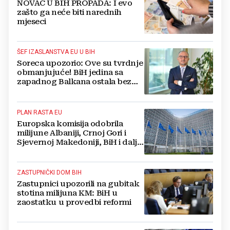
NOVAC U BIH PROPADA: I evo
zašto ga neće biti narednih
mjeseci
ŠEF IZASLANSTVA EU U BIH
Soreca upozorio: Ove su tvrdnje
obmanjujuće! BiH jedina sa
zapadnog Balkana ostala bez
ijednog eura
PLAN RASTA EU
Europska komisija odobrila
milijune Albaniji, Crnoj Gori i
Sjevernoj Makedoniji, BiH i dalje
bez sredstava
ZASTUPNIČKI DOM BIH
Zastupnici upozorili na gubitak
stotina milijuna KM: BiH u
zaostatku u provedbi reformi