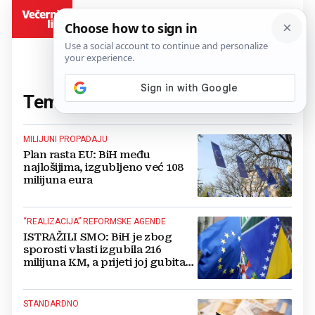
BiH
Tema:
plan rasta
(78 članaka)
MILIJUNI PROPADAJU
Plan rasta EU: BiH među
najlošijima, izgubljeno već 108
milijuna eura
“REALIZACIJA” REFORMSKE AGENDE
ISTRAŽILI SMO: BiH je zbog
sporosti vlasti izgubila 216
milijuna KM, a prijeti joj gubitak
još 746 milijuna
STANDARDNO