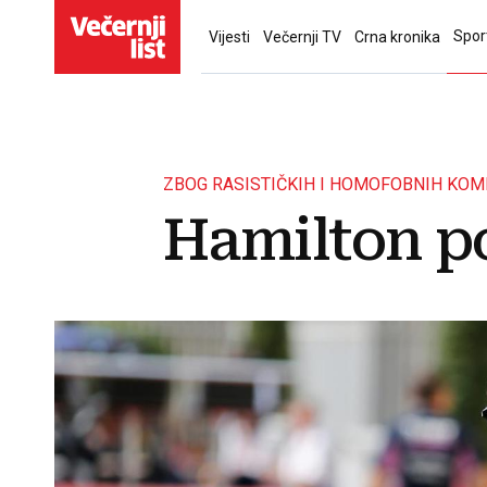
Spor
Vijesti
Večernji TV
Crna kronika
ZBOG RASISTIČKIH I HOMOFOBNIH KO
Hamilton p