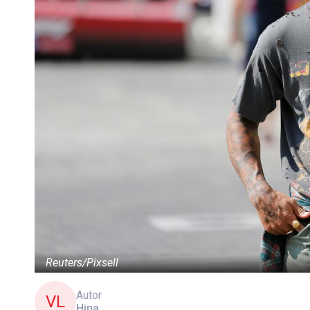
Reuters/Pixsell
Autor
VL
Hina