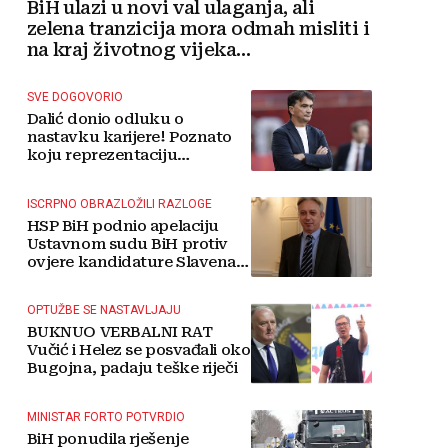
BiH ulazi u novi val ulaganja, ali
zelena tranzicija mora odmah misliti i
na kraj životnog vijeka
vjetroelektrana
SVE DOGOVORIO
Dalić donio odluku o
nastavku karijere! Poznato
koju reprezentaciju
preuzima
ISCRPNO OBRAZLOŽILI RAZLOGE
HSP BiH podnio apelaciju
Ustavnom sudu BiH protiv
ovjere kandidature Slavena
Kovačevića
OPTUŽBE SE NASTAVLJAJU
BUKNUO VERBALNI RAT
Vučić i Helez se posvađali oko
Bugojna, padaju teške riječi
MINISTAR FORTO POTVRDIO
BiH ponudila rješenje