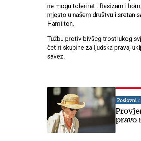
ne mogu tolerirati. Rasizam i homo
mjesto u našem društvu i sretan sa
Hamilton.
Tužbu protiv bivšeg trostrukog sv
četiri skupine za ljudska prava, uk
savez.
Provje
pravo 