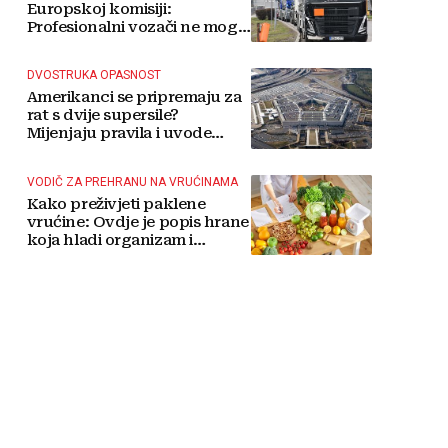
Europskoj komisiji:
Profesionalni vozači ne mogu
više čekati
DVOSTRUKA OPASNOST
Amerikanci se pripremaju za
rat s dvije supersile?
Mijenjaju pravila i uvode
taktičko nuklearno oružje
VODIČ ZA PREHRANU NA VRUĆINAMA
Kako preživjeti paklene
vrućine: Ovdje je popis hrane
koja hladi organizam i
napitaka s kojima si činite
'medvjeđu uslugu'