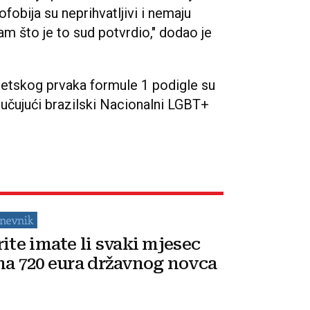
fobija su neprihvatljivi i nemaju
m što je to sud potvrdio," dodao je
jetskog prvaka formule 1 podigle su
ljučujući brazilski Nacionalni LGBT+
rite imate li svaki mjesec
na 720 eura državnog novca