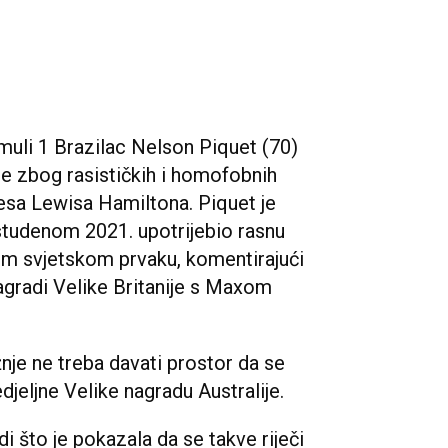
rmuli 1 Brazilac Nelson Piquet (70)
te zbog rasističkih i homofobnih
sa Lewisa Hamiltona. Piquet je
 studenom 2021. upotrijebio rasnu
m svjetskom prvaku, komentirajući
agradi Velike Britanije s Maxom
žnje ne treba davati prostor da se
edjeljne Velike nagradu Australije.
adi što je pokazala da se takve riječi