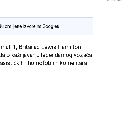
đu omiljene izvore na Googleu
rmuli 1, Britanac Lewis Hamilton
uda o kažnjavanju legendarnog vozača
asističkih i homofobnih komentara