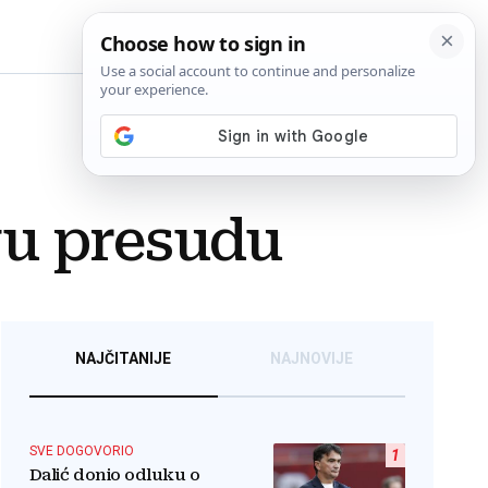
BiH
vu presudu
NAJČITANIJE
NAJNOVIJE
SVE DOGOVORIO
1
Dalić donio odluku o