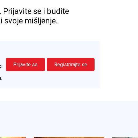
rijavite se i budite
ti svoje mišljenje.
Prijavite se
Registrirajte se
ki
.