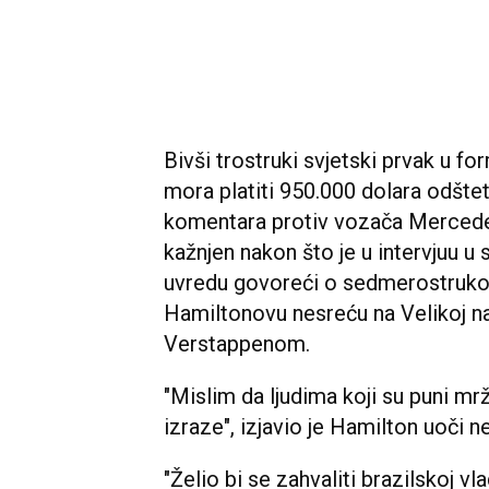
Bivši trostruki svjetski prvak u fo
mora platiti 950.000 dolara odšte
komentara protiv vozača Mercede
kažnjen nakon što je u intervjuu u
uvredu govoreći o sedmerostruko
Hamiltonovu nesreću na Velikoj n
Verstappenom.
"Mislim da ljudima koji su puni mr
izraze", izjavio je Hamilton uoči n
"Želio bi se zahvaliti brazilskoj vl