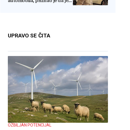
automobila, priznao je da je
prestao brojiti koliko ih ima!
UPRAVO SE ČITA
OZBILJAN POTENCIJAL