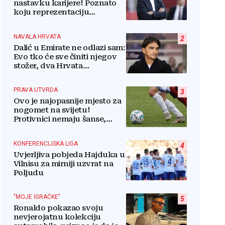
nastavku karijere! Poznato
koju reprezentaciju
preuzima
NAVALA HRVATA
2
Dalić u Emirate ne odlazi sam:
Evo tko će sve činiti njegov
stožer, dva Hrvata
preuzimaju druge ključne
funkcije
PRAVA UTVRDA
3
Ovo je najopasnije mjesto za
nogomet na svijetu!
Protivnici nemaju šanse,
igrači povraćaju, bore za
zrak...
KONFERENCIJSKA LIGA
4
Uvjerljiva pobjeda Hajduka u
Vilnisu za mirniji uzvrat na
Poljudu
"MOJE IGRAČKE"
5
Ronaldo pokazao svoju
nevjerojatnu kolekciju