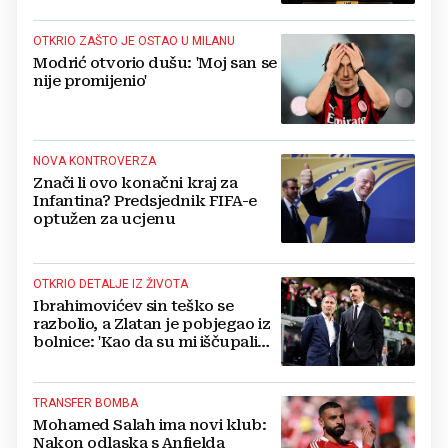
OTKRIO ZAŠTO JE OSTAO U MILANU
Modrić otvorio dušu: 'Moj san se
nije promijenio'
NOVA KONTROVERZA
Znači li ovo konačni kraj za
Infantina? Predsjednik FIFA-e
optužen za ucjenu
OTKRIO DETALJE IZ ŽIVOTA
Ibrahimovićev sin teško se
razbolio, a Zlatan je pobjegao iz
bolnice: 'Kao da su mi iščupali
srce'
TRANSFER BOMBA
Mohamed Salah ima novi klub:
Nakon odlaska s Anfielda