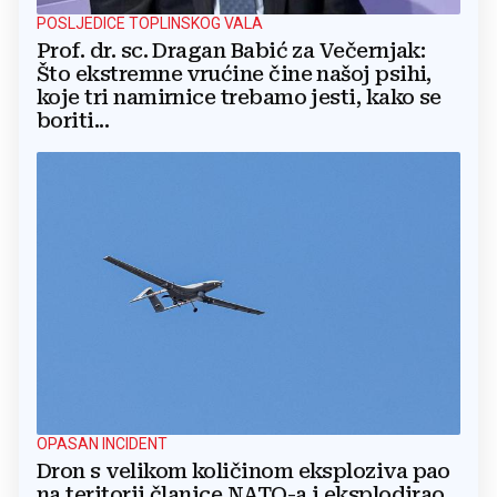
POSLJEDICE TOPLINSKOG VALA
Prof. dr. sc. Dragan Babić za Večernjak:
Što ekstremne vrućine čine našoj psihi,
koje tri namirnice trebamo jesti, kako se
boriti...
OPASAN INCIDENT
Dron s velikom količinom eksploziva pao
na teritorij članice NATO-a i eksplodirao