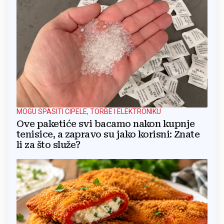
MOGU SPASITI CIPELE, TORBE I ELEKTRONIKU
Ove paketiće svi bacamo nakon kupnje
tenisice, a zapravo su jako korisni: Znate
li za što služe?