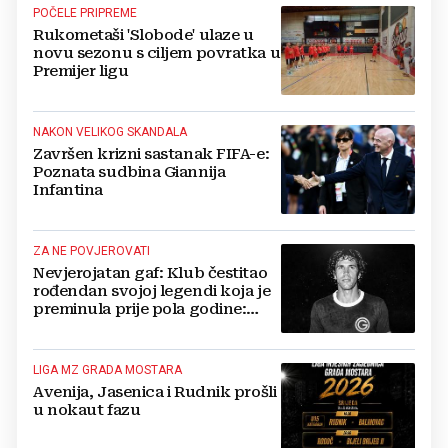
POČELE PRIPREME
Rukometaši 'Slobode' ulaze u
novu sezonu s ciljem povratka u
Premijer ligu
NAKON VELIKOG SKANDALA
Završen krizni sastanak FIFA-e:
Poznata sudbina Giannija
Infantina
ZA NE POVJEROVATI
Nevjerojatan gaf: Klub čestitao
rođendan svojoj legendi koja je
preminula prije pola godine:
'Neka ovaj novi ciklus...'
LIGA MZ GRADA MOSTARA
Avenija, Jasenica i Rudnik prošli
u nokaut fazu