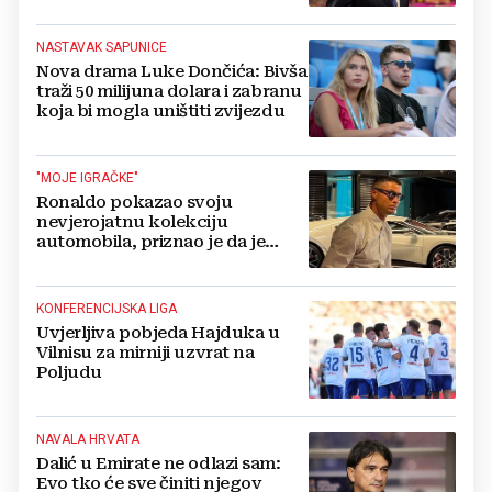
NASTAVAK SAPUNICE
Nova drama Luke Dončića: Bivša
traži 50 milijuna dolara i zabranu
koja bi mogla uništiti zvijezdu
"MOJE IGRAČKE"
Ronaldo pokazao svoju
nevjerojatnu kolekciju
automobila, priznao je da je
prestao brojiti koliko ih ima!
KONFERENCIJSKA LIGA
Uvjerljiva pobjeda Hajduka u
Vilnisu za mirniji uzvrat na
Poljudu
NAVALA HRVATA
Dalić u Emirate ne odlazi sam:
Evo tko će sve činiti njegov