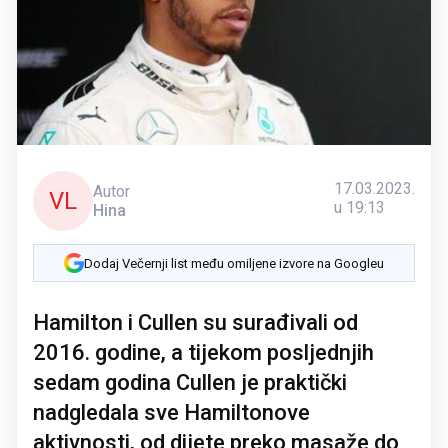
17.03.2023.
Autor
VL
u 19:13
Hina
Dodaj Večernji list među omiljene izvore na Googleu
Hamilton i Cullen su surađivali od
2016. godine, a tijekom posljednjih
sedam godina Cullen je praktički
nadgledala sve Hamiltonove
aktivnosti, od dijete preko masaže do