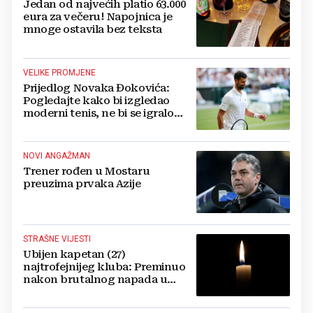
Jedan od najvećih platio 63.000
eura za večeru! Napojnica je
mnoge ostavila bez teksta
VELIKE PROMJENE
Prijedlog Novaka Đokovića:
Pogledajte kako bi izgledao
moderni tenis, ne bi se igralo
dulje od dva sata
NOVI ANGAŽMAN
Trener rođen u Mostaru
preuzima prvaka Azije
STRAŠNE VIJESTI
Ubijen kapetan (27)
najtrofejnijeg kluba: Preminuo
nakon brutalnog napada u
blizini svoje kuće