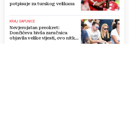
potpisuje za turskog velikana
KRAJ SAPUNICE
Nevjerojatan preokret:
Dončićeva bivša zaručnica
objavila velike vijesti, ovo nitko
nije očekivao!
RAPSODIJA
Dinamo nadigrao pa razbio
Sopića i Žalgiris, plavi su na
pragu play-offa Lige prvaka (5:0)
LUKSUZNO
FOTO Vatreni je živio u štali i
kopao na polju pa izgradio
luksuzni hotel: Noćenje košta
1200 eura
SUDI SUSRET KONFERENCIJSKE LIGE