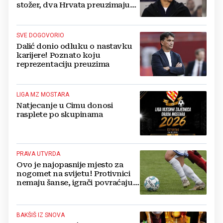
stožer, dva Hrvata preuzimaju
druge ključne funkcije
SVE DOGOVORIO
Dalić donio odluku o nastavku
karijere! Poznato koju
reprezentaciju preuzima
LIGA MZ MOSTARA
Natjecanje u Cimu donosi
rasplete po skupinama
PRAVA UTVRDA
Ovo je najopasnije mjesto za
nogomet na svijetu! Protivnici
nemaju šanse, igrači povraćaju,
bore za zrak...
BAKŠIŠ IZ SNOVA