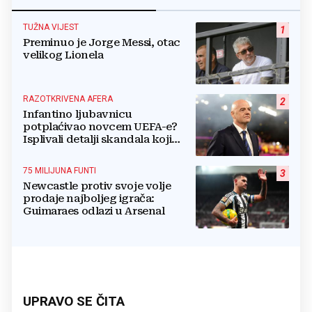
TUŽNA VIJEST
1
Preminuo je Jorge Messi, otac
velikog Lionela
RAZOTKRIVENA AFERA
2
Infantino ljubavnicu
potplaćivao novcem UEFA-e?
Isplivali detalji skandala koji
potresa FIFA-u
75 MILIJUNA FUNTI
3
Newcastle protiv svoje volje
prodaje najboljeg igrača:
Guimaraes odlazi u Arsenal
UPRAVO SE ČITA