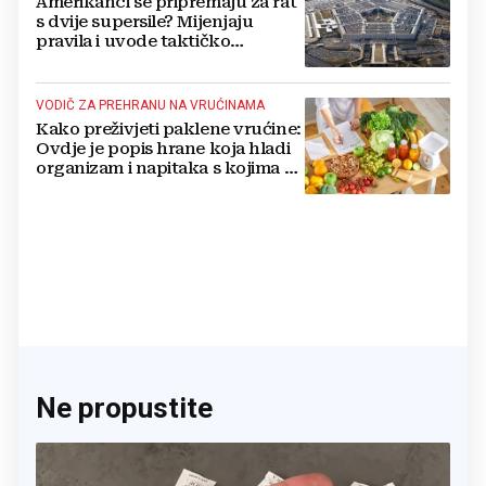
Amerikanci se pripremaju za rat
s dvije supersile? Mijenjaju
pravila i uvode taktičko
nuklearno oružje
VODIČ ZA PREHRANU NA VRUĆINAMA
Kako preživjeti paklene vrućine:
Ovdje je popis hrane koja hladi
organizam i napitaka s kojima si
činite 'medvjeđu uslugu'
Ne propustite