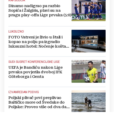
RAPSODIJA
Dinamo nadigrao pa razbio
Sopića i Žalgiris, plavi su na
pragu play-offa Lige prvaka (5:0)
LUKSUZNO
FOTO Vatreni je živio u štali i
kopao na polju pa izgradio
luksuzni hotel: Noćenje košta
1200 eura
SUDI SUSRET KONFERENCIJSKE LIGE
UEFA je Bandiću nakon Lige
prvaka povjerila dvoboj IFK
Göteborga i Genta
IZVANREDAN PODVIG
Poljski plivač prvi preplivao
Baltičko more od Švedske do
Poljske: Proveo više od dva dana
u vodi