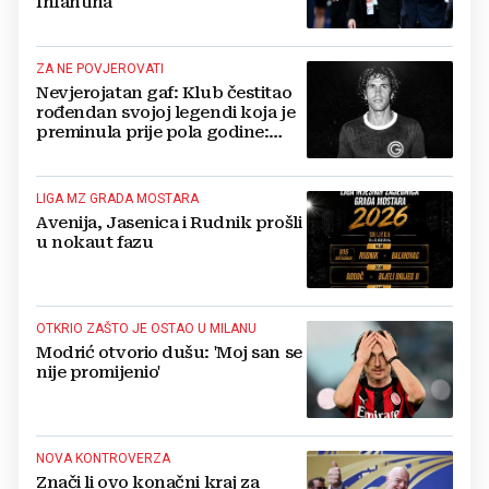
Infantina
ZA NE POVJEROVATI
Nevjerojatan gaf: Klub čestitao
rođendan svojoj legendi koja je
preminula prije pola godine:
'Neka ovaj novi ciklus...'
LIGA MZ GRADA MOSTARA
Avenija, Jasenica i Rudnik prošli
u nokaut fazu
OTKRIO ZAŠTO JE OSTAO U MILANU
Modrić otvorio dušu: 'Moj san se
nije promijenio'
NOVA KONTROVERZA
Znači li ovo konačni kraj za