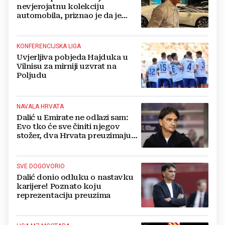
nevjerojatnu kolekciju
automobila, priznao je da je
prestao brojiti koliko ih ima!
KONFERENCIJSKA LIGA
Uvjerljiva pobjeda Hajduka u
Vilnisu za mirniji uzvrat na
Poljudu
NAVALA HRVATA
Dalić u Emirate ne odlazi sam:
Evo tko će sve činiti njegov
stožer, dva Hrvata preuzimaju
druge ključne funkcije
SVE DOGOVORIO
Dalić donio odluku o nastavku
karijere! Poznato koju
reprezentaciju preuzima