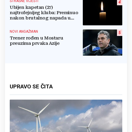
STRAŠNE VIJESTI
4
Ubijen kapetan (27)
najtrofejnijeg kluba: Preminuo
nakon brutalnog napada u
blizini svoje kuće
NOVI ANGAŽMAN
5
Trener rođen u Mostaru
preuzima prvaka Azije
UPRAVO SE ČITA