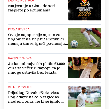
LIGA MZ MOSTARA
Natjecanje u Cimu donosi
rasplete po skupinama
PRAVA UTVRDA
Ovo je najopasnije mjesto za
nogomet na svijetu! Protivnici
nemaju šanse, igrači povraćaju,
bore za zrak...
BAKŠIŠ IZ SNOVA
Jedan od najvećih platio 63.000
eura za večeru! Napojnica je
mnoge ostavila bez teksta
VELIKE PROMJENE
Prijedlog Novaka Đokovića:
Pogledajte kako bi izgledao
moderni tenis, ne bi se igralo
dulje od dva sata