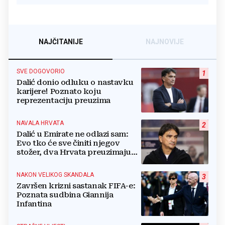
NAJČITANIJE
NAJNOVIJE
SVE DOGOVORIO
1
Dalić donio odluku o nastavku
karijere! Poznato koju
reprezentaciju preuzima
NAVALA HRVATA
2
Dalić u Emirate ne odlazi sam:
Evo tko će sve činiti njegov
stožer, dva Hrvata preuzimaju
druge ključne funkcije
NAKON VELIKOG SKANDALA
3
Završen krizni sastanak FIFA-e:
Poznata sudbina Giannija
Infantina