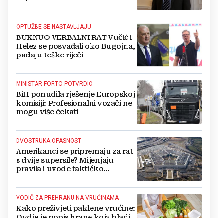
Kovačevića
OPTUŽBE SE NASTAVLJAJU
BUKNUO VERBALNI RAT Vučić i
Helez se posvađali oko Bugojna,
padaju teške riječi
MINISTAR FORTO POTVRDIO
BiH ponudila rješenje Europskoj
komisiji: Profesionalni vozači ne
mogu više čekati
DVOSTRUKA OPASNOST
Amerikanci se pripremaju za rat
s dvije supersile? Mijenjaju
pravila i uvode taktičko
nuklearno oružje
VODIČ ZA PREHRANU NA VRUĆINAMA
Kako preživjeti paklene vrućine:
Ovdje je popis hrane koja hladi