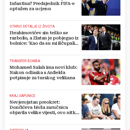
Infantina? Predsjednik FIFA-e
optužen za ucjenu
OTKRIO DETALJE IZ ŽIVOTA
Ibrahimovićev sin teško se
razbolio, a Zlatan je pobjegao iz
bolnice: 'Kao da su mi iščupali
srce'
TRANSFER BOMBA
Mohamed Salah ima novi klub:
Nakon odlaska s Anfielda
potpisuje za turskog velikana
KRAJ SAPUNICE
Nevjerojatan preokret:
Dončićeva bivša zaručnica
objavila velike vijesti, ovo nitko
nije očekivao!