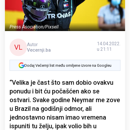
Press Asociation/Pixsell
14.04.2022.
Autor
VL
u 21:11
Vecernji.ba
Dodaj Večernji list među omiljene izvore na Googleu
“Velika je čast što sam dobio ovakvu
ponudu i bit ću počašćen ako se
ostvari. Svake godine Neymar me zove
u Brazil na godišnji odmor, ali
jednostavno nisam imao vremena
ispuniti tu želju, ipak volio bih u