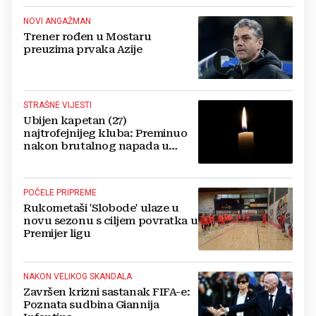
NOVI ANGAŽMAN
Trener rođen u Mostaru
preuzima prvaka Azije
STRAŠNE VIJESTI
Ubijen kapetan (27)
najtrofejnijeg kluba: Preminuo
nakon brutalnog napada u
blizini svoje kuće
POČELE PRIPREME
Rukometaši 'Slobode' ulaze u
novu sezonu s ciljem povratka u
Premijer ligu
NAKON VELIKOG SKANDALA
Završen krizni sastanak FIFA-e:
Poznata sudbina Giannija