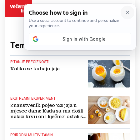
BiH
Tema:
jaja
(188 članaka)
PITANJE PRECIZNOSTI
Koliko se kuhaju jaja
EKSTREMNI EKSPERIMENT
Znanstvenik pojeo 720 jaja u
mjesec dana: Kada su mu došli
nalazi krvi i on i liječnici ostali su
u šoku
PRIRODNI MULTIVITAMIN