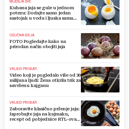
MIJENJA SVE
Kuhana jaja se gule u jednom
potezu: Dodajte samo jedan
sastojak u vodu i ljuska sama
otpada
ODLIČNA IDEJA
FOTO Pogledajte kako na
prirodan način obojiti jaja
VRIJEDI PROBATI
Video koji je pogledalo više od 30
milijuna ljudi: Žena otkrila trik za
savršenu kajganu
VRIJEDI PROBATI
Zaboravite klasično prženje jaja:
Isprobajte jaja na kajmaku,
recept od pobjednice RTL-ova
showa