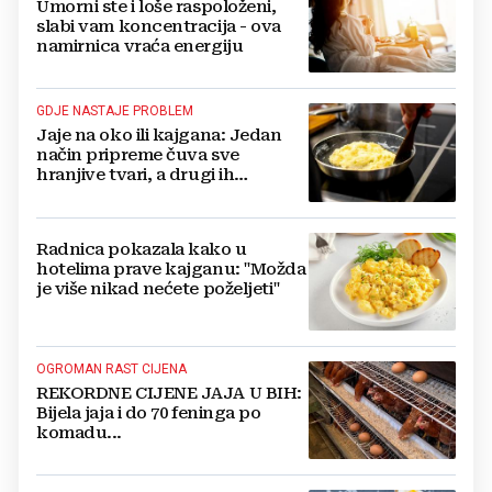
Umorni ste i loše raspoloženi,
slabi vam koncentracija - ova
namirnica vraća energiju
GDJE NASTAJE PROBLEM
Jaje na oko ili kajgana: Jedan
način pripreme čuva sve
hranjive tvari, a drugi ih
uništava
Radnica pokazala kako u
hotelima prave kajganu: "Možda
je više nikad nećete poželjeti"
OGROMAN RAST CIJENA
REKORDNE CIJENE JAJA U BIH:
Bijela jaja i do 70 feninga po
komadu...