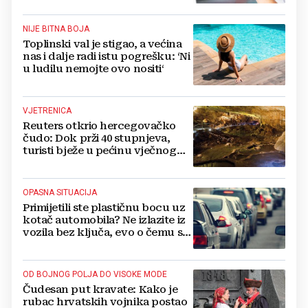
NIJE BITNA BOJA
Toplinski val je stigao, a većina
nas i dalje radi istu pogrešku: ‘Ni
u ludilu nemojte ovo nositi‘
VJETRENICA
Reuters otkrio hercegovačko
čudo: Dok prži 40 stupnjeva,
turisti bježe u pećinu vječnog
hlada
OPASNA SITUACIJA
Primijetili ste plastičnu bocu uz
kotač automobila? Ne izlazite iz
vozila bez ključa, evo o čemu se
radi
OD BOJNOG POLJA DO VISOKE MODE
Čudesan put kravate: Kako je
rubac hrvatskih vojnika postao