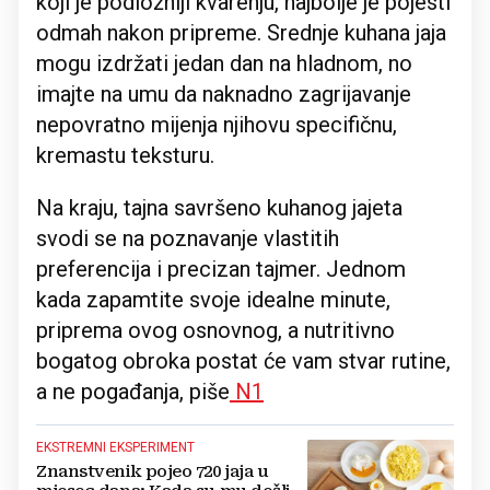
koji je podložniji kvarenju, najbolje je pojesti
odmah nakon pripreme. Srednje kuhana jaja
mogu izdržati jedan dan na hladnom, no
imajte na umu da naknadno zagrijavanje
nepovratno mijenja njihovu specifičnu,
kremastu teksturu.
Na kraju, tajna savršeno kuhanog jajeta
svodi se na poznavanje vlastitih
preferencija i precizan tajmer. Jednom
kada zapamtite svoje idealne minute,
priprema ovog osnovnog, a nutritivno
bogatog obroka postat će vam stvar rutine,
a ne pogađanja, piše
N1
EKSTREMNI EKSPERIMENT
Znanstvenik pojeo 720 jaja u