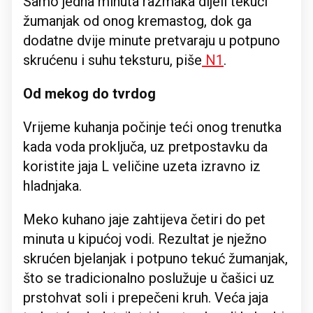
Samo jedna minuta razmaka dijeli tekući
žumanjak od onog kremastog, dok ga
dodatne dvije minute pretvaraju u potpuno
skrućenu i suhu teksturu, piše
N1
.
Od mekog do tvrdog
Vrijeme kuhanja počinje teći onog trenutka
kada voda proključa, uz pretpostavku da
koristite jaja L veličine uzeta izravno iz
hladnjaka.
Meko kuhano jaje zahtijeva četiri do pet
minuta u kipućoj vodi. Rezultat je nježno
skrućen bjelanjak i potpuno tekuć žumanjak,
što se tradicionalno poslužuje u čašici uz
prstohvat soli i prepečeni kruh. Veća jaja