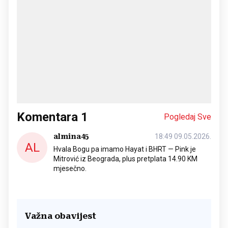
Komentara
1
Pogledaj Sve
almina45
18:49 09.05.2026.
AL
Hvala Bogu pa imamo Hayat i BHRT — Pink je
Mitrović iz Beograda, plus pretplata 14.90 KM
mjesečno.
Važna obavijest