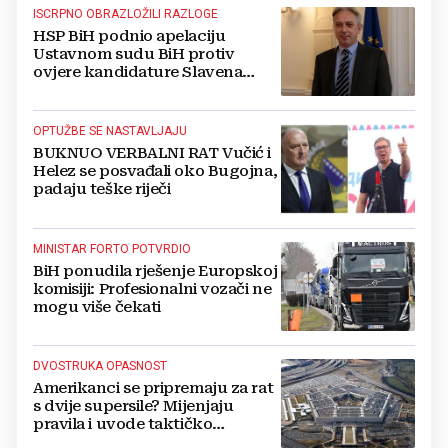
ISCRPNO OBRAZLOŽILI RAZLOGE
HSP BiH podnio apelaciju
Ustavnom sudu BiH protiv
ovjere kandidature Slavena
Kovačevića
OPTUŽBE SE NASTAVLJAJU
BUKNUO VERBALNI RAT Vučić i
Helez se posvađali oko Bugojna,
padaju teške riječi
MINISTAR FORTO POTVRDIO
BiH ponudila rješenje Europskoj
komisiji: Profesionalni vozači ne
mogu više čekati
DVOSTRUKA OPASNOST
Amerikanci se pripremaju za rat
s dvije supersile? Mijenjaju
pravila i uvode taktičko
nuklearno oružje