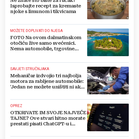
Ne znate što biste za ručak?
Isprobajte recept za kremaste
njoke s limunom i tikvicama
MOŽETE DOPLIVATI DO NJEGA
FOTO Na ovom dalmatinskom
otočiću žive samo svećenici.
Nema automobile, trgovine...
SAVJETI STRUČNJAKA
Mehaničar izdvojio tri najbolja
motora za rabljene automobile:
'Jedan ne možete uništiti ni ako
pokušate'
OPREZ
OTKRIVATE IM SVOJE NAJVEĆE
TAJNE? Ove stvari hitno morate
prestati pisati ChatGPT-u i
umjetnoj inteligenciji