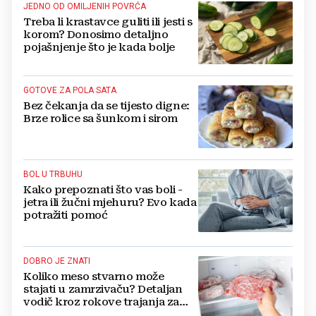
JEDNO OD OMILJENIH POVRĆA
Treba li krastavce guliti ili jesti s
korom? Donosimo detaljno
pojašnjenje što je kada bolje
GOTOVE ZA POLA SATA
Bez čekanja da se tijesto digne:
Brze rolice sa šunkom i sirom
BOL U TRBUHU
Kako prepoznati što vas boli -
jetra ili žučni mjehuru? Evo kada
potražiti pomoć
DOBRO JE ZNATI
Koliko meso stvarno može
stajati u zamrzivaču? Detaljan
vodič kroz rokove trajanja za
sve vrste mesa