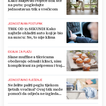
Kako zalijevati cvijeće dok ste
na putu: pogledajte
jednostavan trik s vrećicom
JEDNOSTAVAN POSTUPAK
TRIK OD 15 SEKUNDI Kako
najbrže ohladiti auto koji je bio
na suncu: Ne, to nije klima
IDEALNI ZA PLAŽU
Slane muffine s tikvicama
obožavaju odrasli i klinci, nisu
komplicirani za pripremu i traju
danima
JEDNOSTAVNO RJEŠENJE
Ne želite paliti peglu tijekom
ljetnih vrućina? Ovaj trik može
pomoći da odjeća ne izgleda
zgužvano