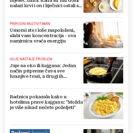
mjesec dana: Kada su mu došli
nalazi krvi i on i liječnici ostali su
u šoku
PRIRODNI MULTIVITAMIN
Umorni ste i loše raspoloženi,
slabi vam koncentracija - ova
namirnica vraća energiju
GDJE NASTAJE PROBLEM
Jaje na oko ili kajgana: Jedan
način pripreme čuva sve
hranjive tvari, a drugi ih
uništava
Radnica pokazala kako u
hotelima prave kajganu: "Možda
je više nikad nećete poželjeti"