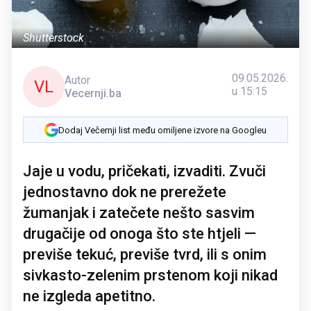
Shutterstock
09.05.2026.
Autor
VL
u 15:15
Vecernji.ba
Dodaj Večernji list među omiljene izvore na Googleu
Jaje u vodu, pričekati, izvaditi. Zvuči
jednostavno dok ne prerežete
žumanjak i zatečete nešto sasvim
drugačije od onoga što ste htjeli —
previše tekuć, previše tvrd, ili s onim
sivkasto-zelenim prstenom koji nikad
ne izgleda apetitno.