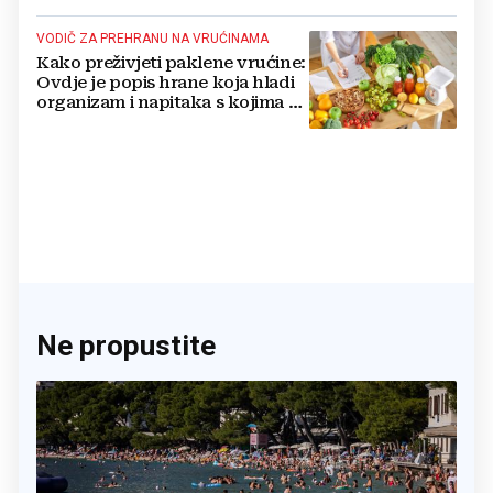
VODIČ ZA PREHRANU NA VRUĆINAMA
Kako preživjeti paklene vrućine:
Ovdje je popis hrane koja hladi
organizam i napitaka s kojima si
činite 'medvjeđu uslugu'
Ne propustite