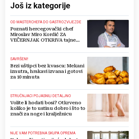
Još iz kategorije
OD MASTERCHEFA DO GASTROZVIJEZDE
Poznati hercegovački chef
Miroslav Miro Kordić ZA
VEČERNJAK OTKRIVA tajne
kulinarstva, nepoznate detalje iz
djetinjstva, životne ciljeve...
SAVRŠENI!
Brzi uštipci bez kvasca: Mekani
iznutra, hrskavi izvana i gotovi
za 10 minuta
STRUČNJACI POJASNILI DETALJNO
Volite li hodati bosi? Otkrveno
koliko je to ustinu dobro i što to
znači za noge i kralježnicu
NIJE VAM POTREBNA SKUPA OPREMA