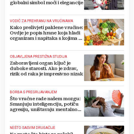
globalni simbol moći i elegancije
VODIČ ZA PREHRANU NA VRUĆINAMA
Kako preživjeti paklene vrućine:
Ovdje je popis hrane koja hladi
organizam i napitaka s kojima si
činite 'medvjeđu uslugu'
OBJAVLJENA PRESTIŽNA STUDIJA
Zaboravljeni organ ključ je
duboke starosti. Ako je zdrav,
rizik od raka je impresivno nizak
BORBA S PREGRIJAVANJEM
Što vrućne rade našem mozgu:
Smanjuju inteligenciju, potiču
agresiju, uništavaju mentalno
zdravlje...
NEŠTO SASVIM DRUGAČIJE