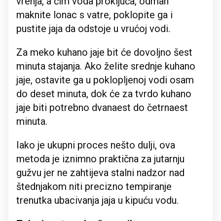
vrenja, a čim voda proključa, odmah
maknite lonac s vatre, poklopite ga i
pustite jaja da odstoje u vrućoj vodi.
Za meko kuhano jaje bit će dovoljno šest
minuta stajanja. Ako želite srednje kuhano
jaje, ostavite ga u poklopljenoj vodi osam
do deset minuta, dok će za tvrdo kuhano
jaje biti potrebno dvanaest do četrnaest
minuta.
Iako je ukupni proces nešto dulji, ova
metoda je iznimno praktična za jutarnju
gužvu jer ne zahtijeva stalni nadzor nad
štednjakom niti precizno tempiranje
trenutka ubacivanja jaja u kipuću vodu.