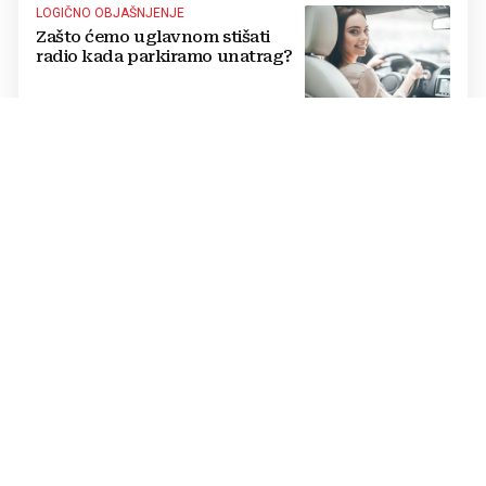
LOGIČNO OBJAŠNJENJE
Zašto ćemo uglavnom stišati
radio kada parkiramo unatrag?
PROVJERITE TAVANE
Nekad ga je imala gotovo svaka
kuća u Jugoslaviji, a danas
postiže cijenu od nekoliko
stotina eura
UGLEDNI KARDIOLOG
Poznati liječnik otkrio pravog
'tihog ubojicu': Nije bolest, a
mnogi ga ignoriraju dok ne
bude prekasno
NAJNEOBIČNIJI ULAZ U SAKRALNI OBJEKT
U crkvu staru 11 stoljeća u
Hrvatskoj može se ući samo kroz
kafić