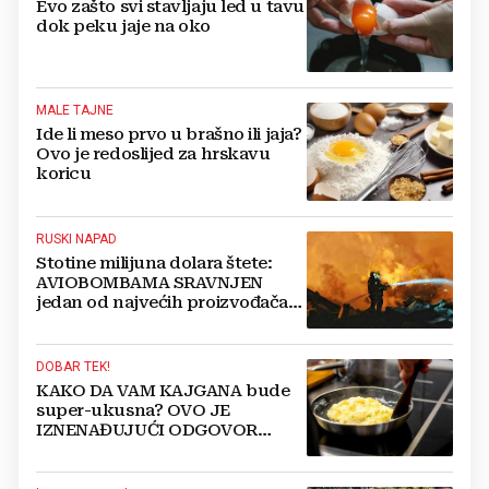
Evo zašto svi stavljaju led u tavu
dok peku jaje na oko
MALE TAJNE
Ide li meso prvo u brašno ili jaja?
Ovo je redoslijed za hrskavu
koricu
RUSKI NAPAD
Stotine milijuna dolara štete:
AVIOBOMBAMA SRAVNJEN
jedan od najvećih proizvođača
jaja u Europi
DOBAR TEK!
KAKO DA VAM KAJGANA bude
super-ukusna? OVO JE
IZNENAĐUJUĆI ODGOVOR
KUHARA