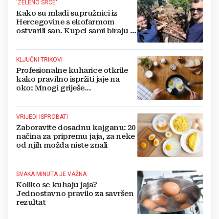
'ZELENO SRCE'
Kako su mladi supružnici iz
Hercegovine s ekofarmom
ostvarili san. Kupci sami biraju i
kušaju zdrave plodove
KLJUČNI TRIKOVI
Profesionalne kuharice otkrile
kako pravilno ispržiti jaje na
oko: Mnogi griješe...
VRIJEDI ISPROBATI
Zaboravite dosadnu kajganu: 20
načina za pripremu jaja, za neke
od njih možda niste znali
SVAKA MINUTA JE VAŽNA
Koliko se kuhaju jaja?
Jednostavno pravilo za savršen
rezultat