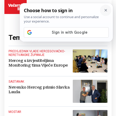
BiH
Tema:
Herceg
(66 članaka)
PREDSJEDNIK VLADE HERCEGOVAČKO-
NERETVANSKE ŽUPANIJE
Herceg s izvjestiteljima
Monitoring tima Vijeće Europe
SASTANAK
Nevenko Herceg primio Slavka
Lauša
MOSTAR