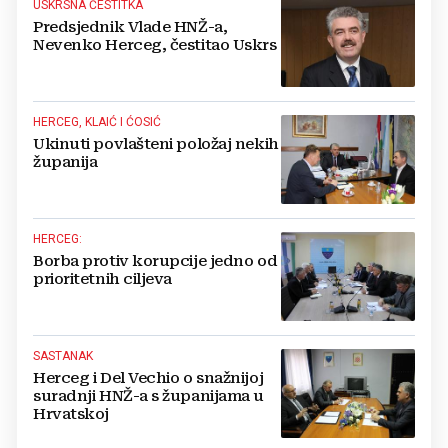
USKRSNA ČESTITKA
Predsjednik Vlade HNŽ-a,
Nevenko Herceg, čestitao Uskrs
HERCEG, KLAIĆ I ĆOSIĆ
Ukinuti povlašteni položaj nekih
županija
HERCEG:
Borba protiv korupcije jedno od
prioritetnih ciljeva
SASTANAK
Herceg i Del Vechio o snažnijoj
suradnji HNŽ-a s županijama u
Hrvatskoj