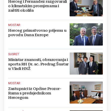
Herceg i Fernandez razgovarali
o klimatskim promjenama i
zaštiti okoliša
MOSTAR
Herceg prisustvovao prijemu u
povodu Dana Europe
SUSRET
Ministar znanosti, obrazovanja i
sporta RH Dr. sc. Predrag Šustar
u Vladi HNŽ
MOSTAR
Zastupnici iz Općine Prozor-
Rama s predsjednikom
Hercegom