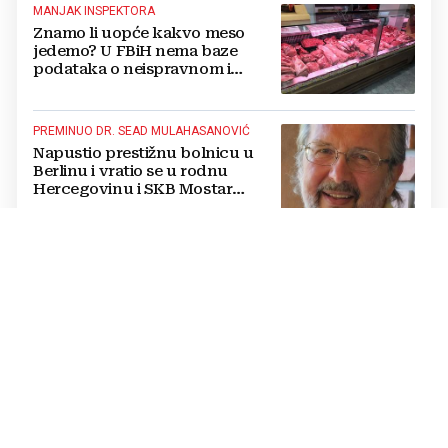
MANJAK INSPEKTORA
Znamo li uopće kakvo meso
jedemo? U FBiH nema baze
podataka o neispravnom i
uništenom mesu
PREMINUO DR. SEAD MULAHASANOVIĆ
Napustio prestižnu bolnicu u
Berlinu i vratio se u rodnu
Hercegovinu i SKB Mostar
spašavati živote
TIJEKOM INTERVENCIJE
VIDEO Snimka s Pašmana
šokirala javnost: Policajac bacio
psa s broda u more, o svemu se
oglasila policija
34 GODINE OD UBOJSTVA U KRUŠEVU
"Zločin još nema ime i prezime":
U Kruševu zatražena pravda za
ubojstvo Blaža Kraljevića i HOS-
ovaca