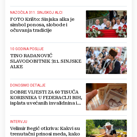
NAZOČILA 311. SINJSKOJ ALCI
FOTO Krišto: Sinjska alka je
simbol ponosa, slobode i
očuvanja tradicije
10 GODINA POSLIJE
TINO RADANOVIĆ
SLAVODOBITNIK 311. SINJSKE
ALKE
DONOSIMO DETALJE
DOBRE VIJESTI ZA 60 TISUĆA
KORISNIKA U FEDERACIJI BIH,
isplata uvećanih invalidnina i
retroaktivna isplata
INTERVJU
Velimir Begić otkriva: Kakvi su
trenutačni prinosi meda, kako