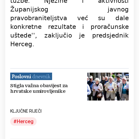
tužbe. Njezine i aktivnosti
Županijskog javnog
pravobraniteljstva već su dale
konkretne rezultate i proračunske
uštede'', zaključio je predsjednik
Herceg.
Stigla važna obavijest za
hrvatske umirovljenike
KLJUČNE RIJEČI
Herceg