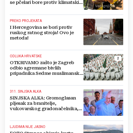
se pčelari bore protiv klimatskih
promjena i u čemu je
budućnost?
PREKO PROJEKATA
I Hercegovina se bori protiv
ruskog ratnog stroja! Ovo je
metoda!
ODLUKA HRVATSKE
2
OTKRIVAMO zašto je Zagreb
odbio agremane bivših
pripadnika Sedme muslimanske
i postrojbe Zulfikar
311. SINJSKA ALKA
SINJSKA ALKA: Gromoglasan
pljesak za branitelje,
vukovarskog gradonačelnika,
Čovića i Krišto
LJUDIMA NIJE JASNO