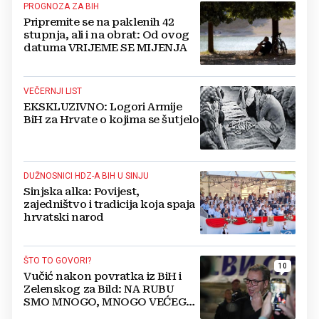
PROGNOZA ZA BIH
Pripremite se na paklenih 42
stupnja, ali i na obrat: Od ovog
datuma VRIJEME SE MIJENJA
VEČERNJI LIST
EKSKLUZIVNO: Logori Armije
BiH za Hrvate o kojima se šutjelo
DUŽNOSNICI HDZ-A BIH U SINJU
Sinjska alka: Povijest,
zajedništvo i tradicija koja spaja
hrvatski narod
ŠTO TO GOVORI?
10
Vučić nakon povratka iz BiH i
Zelenskog za Bild: NA RUBU
SMO MNOGO, MNOGO VEĆEG
RATA