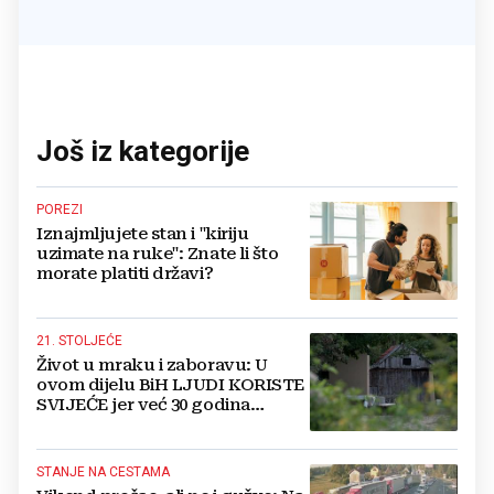
Još iz kategorije
POREZI
Iznajmljujete stan i "kiriju
uzimate na ruke": Znate li što
morate platiti državi?
21. STOLJEĆE
Život u mraku i zaboravu: U
ovom dijelu BiH LJUDI KORISTE
SVIJEĆE jer već 30 godina
nemaju struju
STANJE NA CESTAMA