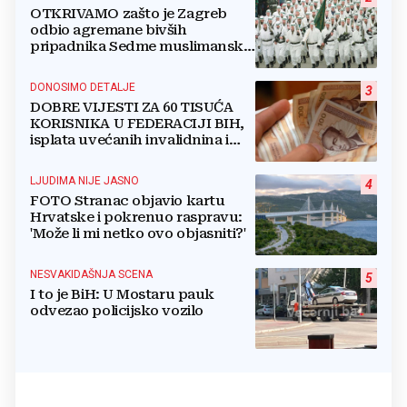
OTKRIVAMO zašto je Zagreb
odbio agremane bivših
pripadnika Sedme muslimanske
i postrojbe Zulfikar
DONOSIMO DETALJE
3
DOBRE VIJESTI ZA 60 TISUĆA
KORISNIKA U FEDERACIJI BIH,
isplata uvećanih invalidnina i
retroaktivna isplata
LJUDIMA NIJE JASNO
4
FOTO Stranac objavio kartu
Hrvatske i pokrenuo raspravu:
'Može li mi netko ovo objasniti?'
NESVAKIDAŠNJA SCENA
5
I to je BiH: U Mostaru pauk
odvezao policijsko vozilo