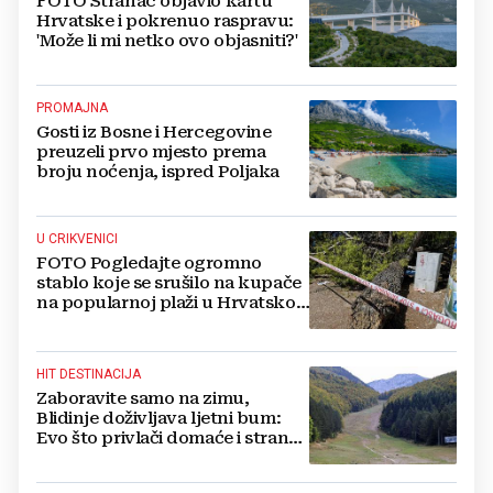
FOTO Stranac objavio kartu
Hrvatske i pokrenuo raspravu:
'Može li mi netko ovo objasniti?'
PROMAJNA
Gosti iz Bosne i Hercegovine
preuzeli prvo mjesto prema
broju noćenja, ispred Poljaka
U CRIKVENICI
FOTO Pogledajte ogromno
stablo koje se srušilo na kupače
na popularnoj plaži u Hrvatskoj:
Ima i ozlijeđenih
HIT DESTINACIJA
Zaboravite samo na zimu,
Blidinje doživljava ljetni bum:
Evo što privlači domaće i strane
turiste