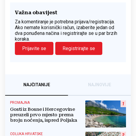
Važna obavijest
Za komentiranje je potrebna prijava/registracija.
Ako nemate korisnički račun, izaberite jedan od
dva ponuđena načina i registrirajte se u par brzih
koraka.
Prijavite se
Registrirajte se
NAJČITANIJE
NAJNOVIJE
PROMAJNA
1
Gosti iz Bosne i Hercegovine
preuzeli prvo mjesto prema
broju noćenja, ispred Poljaka
ODLUKA HRVATSKE
2