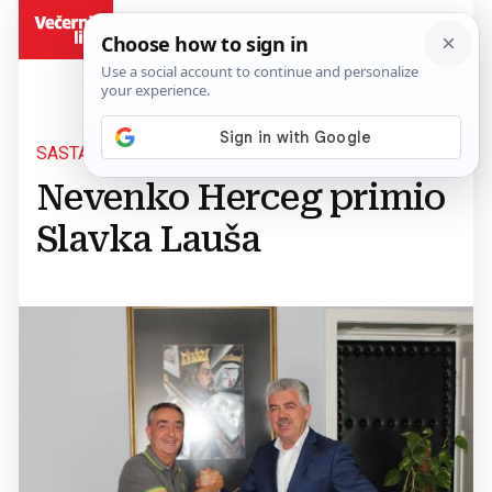
BiH
SASTANAK
Nevenko Herceg primio
Slavka Lauša