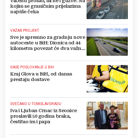
Vikend prošao, ali ne i gužve: Na
kojim se graničnim prijelazima
najviše čeka
VAŽAN PROJEKT
Sve je spremno za gradnju nove
autoceste u BiH: Dionica od 44
kilometra povezat će dva važna
grada
GASE POSLOVANJE U BIH
Kraj Glova u BiH, od danas
prestaju dostave
SVEČANO U TOMISLAVGRADU
Iva i Ljuban Crnac iz Seonice
proslavili 50 godina braka,
čestitao im i papa