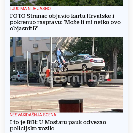
LJUDIMA NIJE JASNO
FOTO Stranac objavio kartu Hrvatske i
pokrenuo raspravu: 'Može li mi netko ovo
objasniti?'
NESVAKIDAŠNJA SCENA
I to je BiH: U Mostaru pauk odvezao
policijsko vozilo