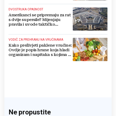
DVOSTRUKA OPASNOST
Amerikanci se pripremaju za rat
s dvije supersile? Mijenjaju
pravila i uvode taktičko
nuklearno oružje
VODIČ ZA PREHRANU NA VRUĆINAMA
Kako preživjeti paklene vrućine:
Ovdje je popis hrane koja hladi
organizam i napitaka s kojima si
činite 'medvjeđu uslugu'
Ne propustite