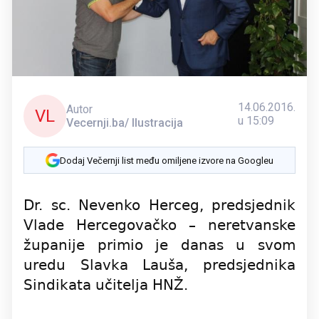
14.06.2016.
Autor
VL
u 15:09
Vecernji.ba/ Ilustracija
Dodaj Večernji list među omiljene izvore na Googleu
Dr. sc. Nevenko Herceg, predsjednik
Vlade Hercegovačko – neretvanske
županije primio je danas u svom
uredu Slavka Lauša, predsjednika
Sindikata učitelja HNŽ.