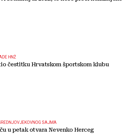
ADE HNŽ
io čestitku Hrvatskom športskom klubu
 SREDNJOVJEKOVNOG SAJMA
rču u petak otvara Nevenko Herceg