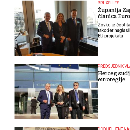
BRUXELLES
Županija Z
članica Euro
Zovko je čestita
također naglasil
EU projekata
PREDSJEDNIK VL
Herceg sudj
euroregije
DODIJELJENE N