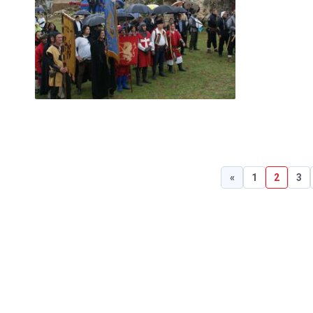
«
1
2
3