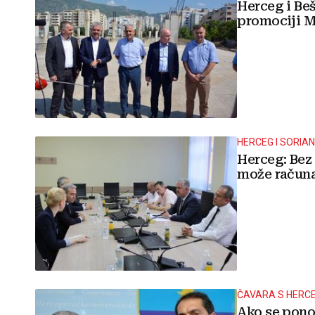
Herceg i Beš
promociji M
HERCEG I SORIA
Herceg: Bez
može računa
ČAVARA S HERC
Ako se ponov