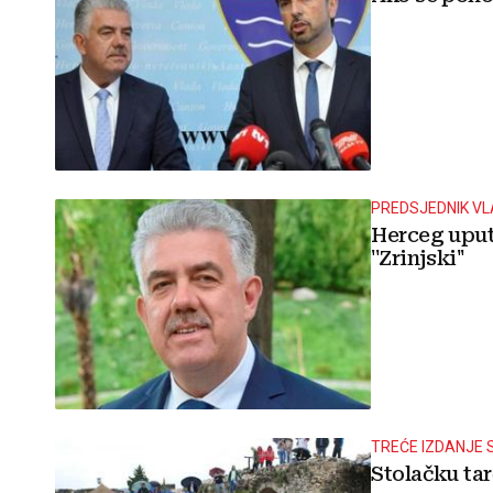
PREDSJEDNIK VL
Herceg uput
''Zrinjski''
TREĆE IZDANJE
Stolačku ta