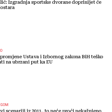
lić: Izgradnja sportske dvorane doprinijet će
ostara
NO
 promjene Ustava i Izbornog zakona BiH teško
ti na ubrzani put ka EU
EGOM:
i scenariij iz 2011., to neće proći nekažnjeno