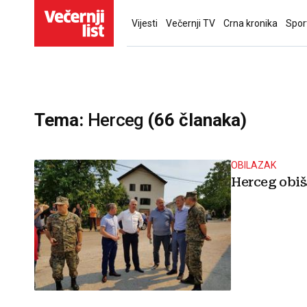
Vijesti
Večernji TV
Crna kronika
Spor
Tema:
Herceg
(66 članaka)
OBILAZAK
Herceg obiša