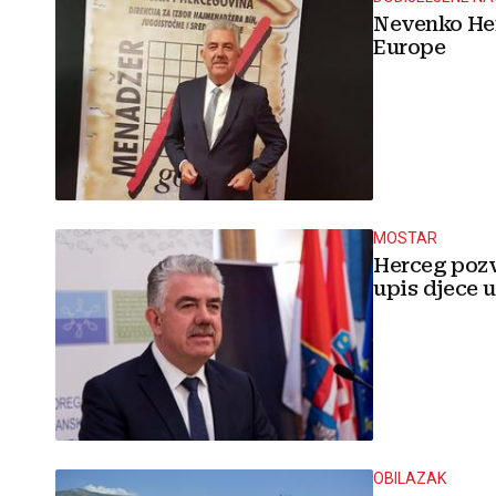
Nevenko Her
Europe
MOSTAR
Herceg pozva
upis djece u
OBILAZAK