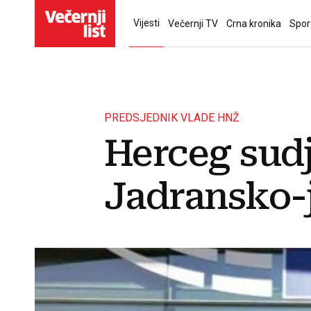
Vijesti
Večernji TV
Crna kronika
Spor
PREDSJEDNIK VLADE HNŽ
Herceg sudj
Jadransko-