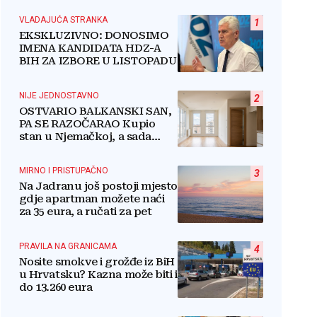
VLADAJUĆA STRANKA
1
EKSKLUZIVNO: DONOSIMO
IMENA KANDIDATA HDZ-A
BIH ZA IZBORE U LISTOPADU
NIJE JEDNOSTAVNO
2
OSTVARIO BALKANSKI SAN,
PA SE RAZOČARAO Kupio
stan u Njemačkoj, a sada
razmišlja o povratku
MIRNO I PRISTUPAČNO
3
Na Jadranu još postoji mjesto
gdje apartman možete naći
za 35 eura, a ručati za pet
PRAVILA NA GRANICAMA
4
Nosite smokve i grožđe iz BiH
u Hrvatsku? Kazna može biti i
do 13.260 eura