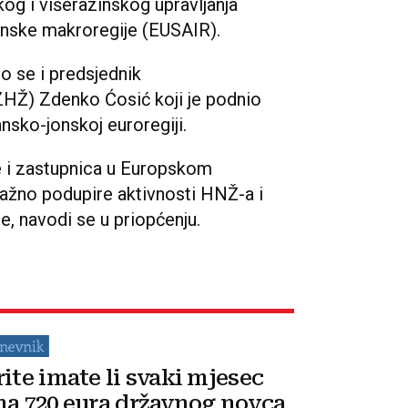
og i višerazinskog upravljanja
onske makroregije (EUSAIR).
o se i predsjednik
HŽ) Zdenko Ćosić koji je podnio
nsko-jonskoj euroregiji.
e i zastupnica u Europskom
nažno podupire aktivnosti HNŽ-a i
e, navodi se u priopćenju.
rite imate li svaki mjesec
na 720 eura državnog novca