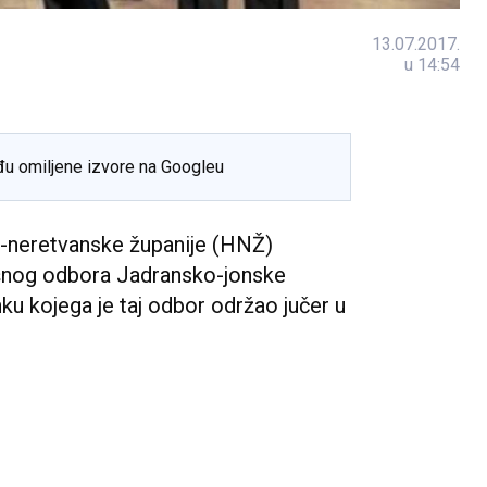
13.07.2017.
u 14:54
đu omiljene izvore na Googleu
-neretvanske županije (HNŽ)
ršnog odbora Jadransko-jonske
nku kojega je taj odbor održao jučer u