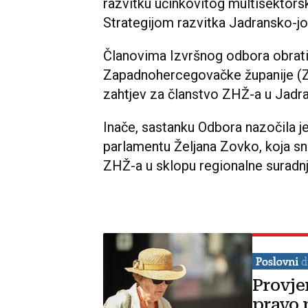
razvitku učinkovitog multisektorsk
Strategijom razvitka Jadransko-j
Članovima Izvršnog odbora obrati
Zapadnohercegovačke županije (Z
zahtjev za članstvo ZHŽ-a u Jadra
Inače, sastanku Odbora nazočila j
parlamentu Željana Zovko, koja s
ZHŽ-a u sklopu regionalne suradnj
Provje
pravo 