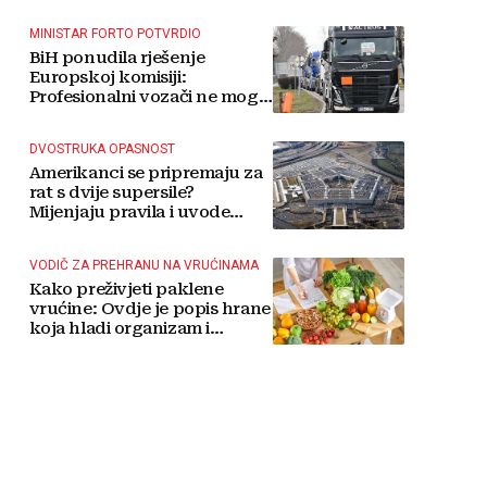
MINISTAR FORTO POTVRDIO
BiH ponudila rješenje
Europskoj komisiji:
Profesionalni vozači ne mogu
više čekati
DVOSTRUKA OPASNOST
Amerikanci se pripremaju za
rat s dvije supersile?
Mijenjaju pravila i uvode
taktičko nuklearno oružje
VODIČ ZA PREHRANU NA VRUĆINAMA
Kako preživjeti paklene
vrućine: Ovdje je popis hrane
koja hladi organizam i
napitaka s kojima si činite
'medvjeđu uslugu'