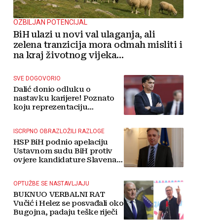
OZBILJAN POTENCIJAL
BiH ulazi u novi val ulaganja, ali
zelena tranzicija mora odmah misliti i
na kraj životnog vijeka
vjetroelektrana
SVE DOGOVORIO
Dalić donio odluku o
nastavku karijere! Poznato
koju reprezentaciju
preuzima
ISCRPNO OBRAZLOŽILI RAZLOGE
HSP BiH podnio apelaciju
Ustavnom sudu BiH protiv
ovjere kandidature Slavena
Kovačevića
OPTUŽBE SE NASTAVLJAJU
BUKNUO VERBALNI RAT
Vučić i Helez se posvađali oko
Bugojna, padaju teške riječi