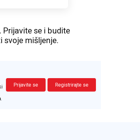
rijavite se i budite
ti svoje mišljenje.
Prijavite se
Registrirajte se
ki
.