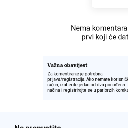
Nema komentara. P
prvi koji će da
Važna obavijest
Za komentiranje je potrebna
prijava/registracija. Ako nemate korisnič
račun, izaberite jedan od dva ponuđena
načina i registrirajte se u par brzih koraka
Ne propustite