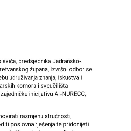
avića, predsjednika Jadransko-
retvanskog župana, Izvršni odbor se
u udruživanja znanja, iskustva i
arskih komora i sveučilišta
zajedničku inicijativu AI-NURECC,
movirati razmjenu stručnosti,
editi poslovna rješenja te pridonijeti