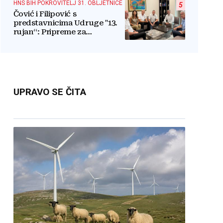
HNS BIH POKROVITELJ 31. OBLJETNICE
5
Čović i Filipović s
predstavnicima Udruge "13.
rujan“: Pripreme za
obilježavanje oslobođenja
kraljevskog grada Jajca
UPRAVO SE ČITA