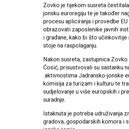
Zovko je tijekom susreta čestital
jonsku euroregiju te je također nag
procesu apliciranja i provedbe EU 
obrazovati zaposlenike javnih insti
i građane, kako bi što učinkovitije
stoje na raspolaganju.
Nakon susreta, zastupnica Zovko t
Ćosić, prisustvovali su sastanku n
aktivnostima Jadransko-jonske eur
komisija za turizam i kulturu te tra
sudjelovanje u više europskih i pre
suradnje.
Istaknuta je potreba udruživanja zna
gradova, gospodarskih komora i s