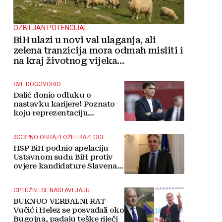
OZBILJAN POTENCIJAL
BiH ulazi u novi val ulaganja, ali
zelena tranzicija mora odmah misliti i
na kraj životnog vijeka
vjetroelektrana
SVE DOGOVORIO
Dalić donio odluku o
nastavku karijere! Poznato
koju reprezentaciju
preuzima
ISCRPNO OBRAZLOŽILI RAZLOGE
HSP BiH podnio apelaciju
Ustavnom sudu BiH protiv
ovjere kandidature Slavena
Kovačevića
OPTUŽBE SE NASTAVLJAJU
BUKNUO VERBALNI RAT
Vučić i Helez se posvađali oko
Bugojna, padaju teške riječi