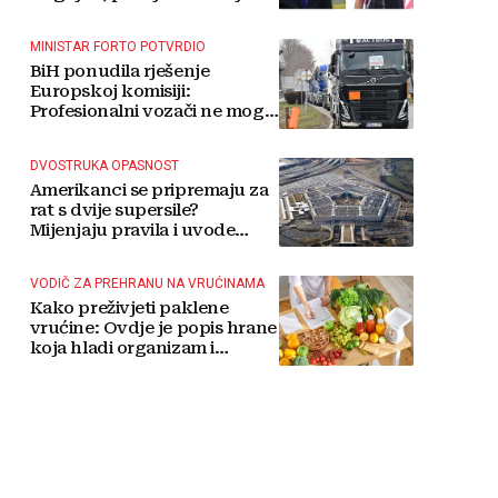
MINISTAR FORTO POTVRDIO
BiH ponudila rješenje
Europskoj komisiji:
Profesionalni vozači ne mogu
više čekati
DVOSTRUKA OPASNOST
Amerikanci se pripremaju za
rat s dvije supersile?
Mijenjaju pravila i uvode
taktičko nuklearno oružje
VODIČ ZA PREHRANU NA VRUĆINAMA
Kako preživjeti paklene
vrućine: Ovdje je popis hrane
koja hladi organizam i
napitaka s kojima si činite
'medvjeđu uslugu'