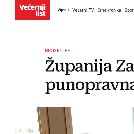
Vijesti
Večernji TV
Crna kronika
Spor
BRUXELLES
Županija Z
punopravna 