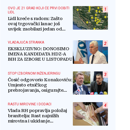
OVO JE 21 GRAD KOJI ĆE PRVI DOBITI
1
LIDL
Lidl kreće s radom: Zašto
ovaj trgovački lanac još
uvijek zaobilazi jedan od
najvećih gradova u BiH?
VLADAJUĆA STRANKA
2
EKSKLUZIVNO: DONOSIMO
IMENA KANDIDATA HDZ-A
BIH ZA IZBORE U LISTOPADU
STOP IZBORNOM INŽENJERINGU
3
Ćosić odgovorio Konakoviću:
Umjesto etničkog
prebrojavanja, osigurajte
stvarnu ravnopravnost
Hrvata
RASTU MIROVINE I DODACI
4
Vlada RH popravlja položaj
branitelja: Rast najnižih
mirovina i ukidanje
smanjenja osjetit će se i u BiH