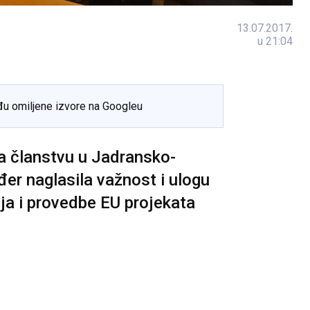
13.07.2017.
u 21:04
đu omiljene izvore na Googleu
na članstvu u Jadransko-
đer naglasila važnost i ulogu
nja i provedbe EU projekata