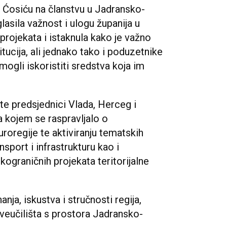
a Ćosiću na članstvu u Jadransko-
lasila važnost i ulogu županija u
projekata i istaknula kako je važno
tucija, ali jednako tako i poduzetnike
 mogli iskoristiti sredstva koja im
e predsjednici Vlada, Herceg i
a kojem se raspravljalo o
oregije te aktiviranju tematskih
nsport i infrastrukturu kao i
kograničnih projekata teritorijalne
nja, iskustva i stručnosti regija,
veučilišta s prostora Jadransko-