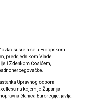
 Zovko susrela se u Europskom
m, predsjednikom Vlade
ije i Zdenkom Ćosićem,
apadnohercegovačke.
sastanka Upravnog odbora
xellesu na kojem je Županija
pravna članica Euroregije, javlja