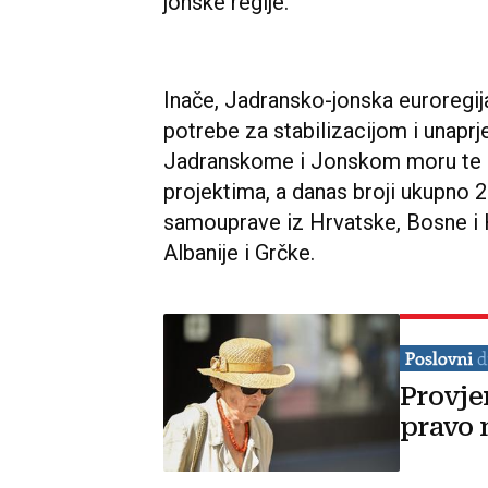
jonske regije.
Inače, Jadransko-jonska euroregija
potrebe za stabilizacijom i unaprj
Jadranskome i Jonskom moru te d
projektima, a danas broji ukupno 2
samouprave iz Hrvatske, Bosne i H
Albanije i Grčke.
Provje
pravo 