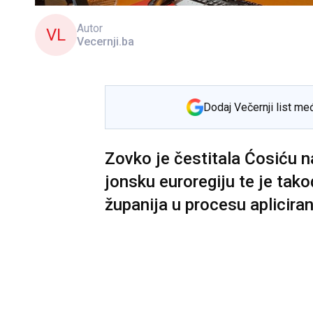
Autor
VL
Vecernji.ba
Dodaj Večernji list me
Zovko je čestitala Ćosiću 
jonsku euroregiju te je tako
županija u procesu aplicira